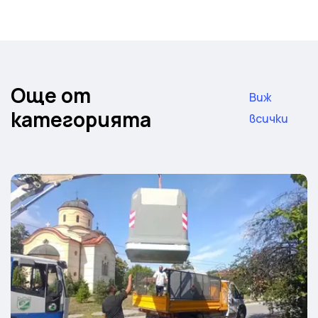
Още от
Виж
категорията
всички