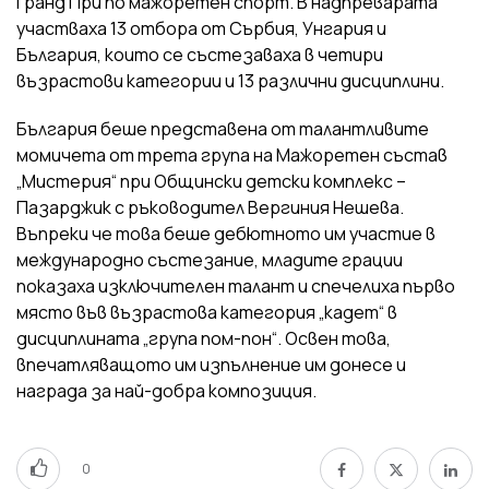
Гранд При по мажоретен спорт. В надпреварата
участваха 13 отбора от Сърбия, Унгария и
България, които се състезаваха в четири
възрастови категории и 13 различни дисциплини.
България беше представена от талантливите
момичета от трета група на Мажоретен състав
„Мистерия“ при Общински детски комплекс –
Пазарджик с ръководител Вергиния Нешева.
Въпреки че това беше дебютното им участие в
международно състезание, младите грации
показаха изключителен талант и спечелиха първо
място във възрастова категория „кадет“ в
дисциплината „група пом-пон“. Освен това,
впечатляващото им изпълнение им донесе и
награда за най-добра композиция.
0