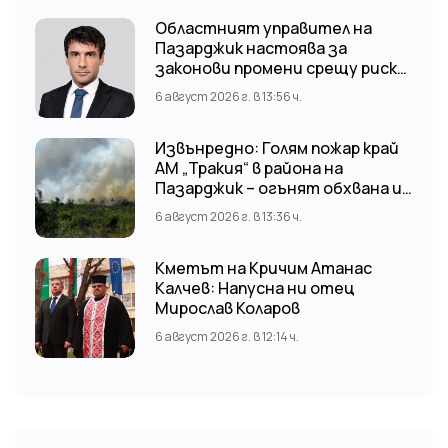
Областният управител на
Пазарджик настоява за
законови промени срещу риска
от наводнения
6 август 2026 г. в 13:56 ч.
Извънредно: Голям пожар край
АМ „Тракия“ в района на
Пазарджик – огънят обхвана и
лозови масиви
6 август 2026 г. в 13:36 ч.
Кметът на Кричим Атанас
Калчев: Напусна ни отец
Мирослав Коларов
6 август 2026 г. в 12:14 ч.