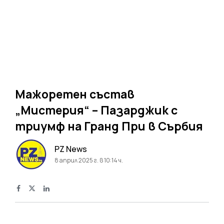
Мажоретен състав
„Мистерия“ – Пазарджик с
триумф на Гранд При в Сърбия
PZ News
8 април 2025 г. в 10:14 ч.