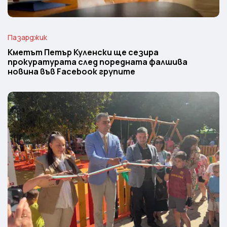
Пазарджик
Кметът Петър Куленски ще сезира
прокуратурата след поредната фалшива
новина във Facebook групите