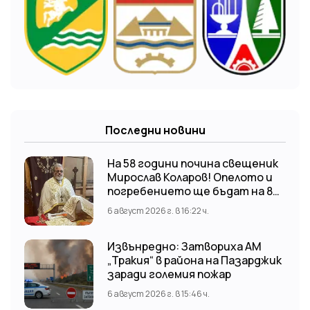
Последни новини
На 58 години почина свещеник
Мирослав Коларов! Опелото и
погребението ще бъдат на 8
август (събота) от 11:00 часа в
6 август 2026 г. в 16:22 ч.
храм “Св. Св. Козма и Дамян”, гр.
Кричим.
Извънредно: Затвориха АМ
„Тракия“ в района на Пазарджик
заради големия пожар
6 август 2026 г. в 15:46 ч.