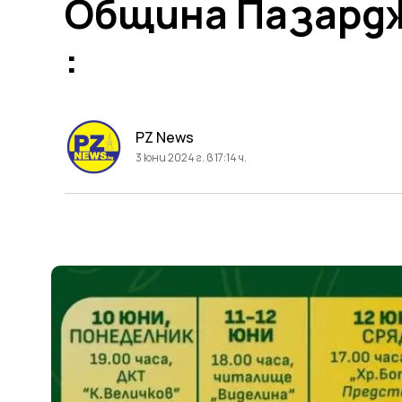
Община Пазардж
:
PZ News
3 юни 2024 г. в 17:14 ч.