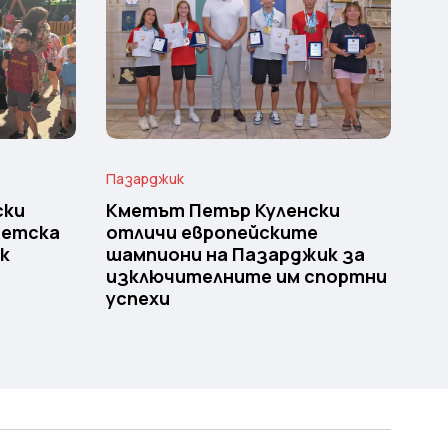
Пазарджик
ски
Кметът Петър Куленски
детска
отличи европейските
к
шампиони на Пазарджик за
изключителните им спортни
успехи