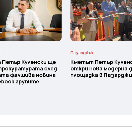
к
Пазарджик
 Петър Куленски ще
Кметът Петър Кулен
прокуратурата след
откри нова модерна 
ата фалшива новина
площадка в Пазарджи
ebook групите