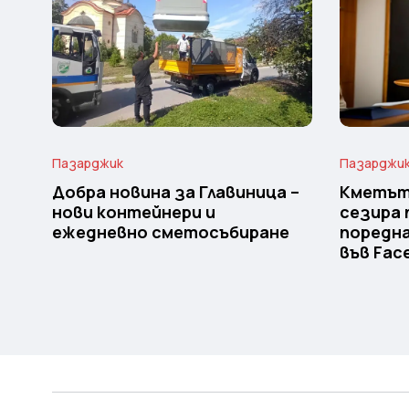
Пазарджик
Пазарджи
Добра новина за Главиница –
Кметът
нови контейнери и
сезира 
ежедневно сметосъбиране
поредн
във Fac