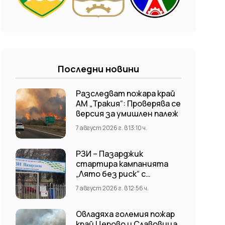
Последни новини
Разследват пожара край
АМ „Тракия“: Проверява се
версия за умишлен палеж
7 август 2026 г. в 13:10 ч.
РЗИ – Пазарджик
стартира кампанията
„Лято без риск“ с
безплатни и анонимни
7 август 2026 г. в 12:56 ч.
изследвания за ХИВ
Овладяха големия пожар
край Церово и Славовица,