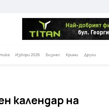
тика
Избори 2026
Бизнес
Крими
Други
н календар на