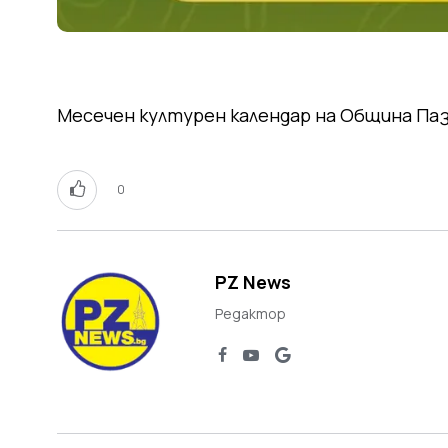
Месечен културен календар на Община Па
0
PZ News
Редактор