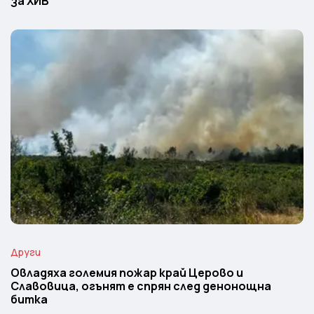
за ХИВ
Други
Овладяха големия пожар край Церово и
Славовица, огънят е спрян след денонощна
битка