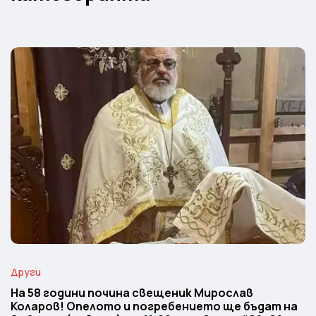
Други
На 58 години почина свещеник Мирослав
Коларов! Опелото и погребението ще бъдат на