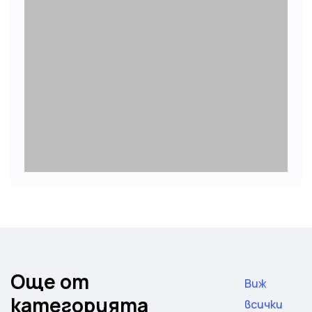
Още от
Виж
категорията
всички