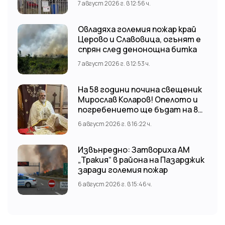
7 август 2026 г. в 12:56 ч.
Овладяха големия пожар край
Церово и Славовица, огънят е
спрян след денонощна битка
7 август 2026 г. в 12:53 ч.
На 58 години почина свещеник
Мирослав Коларов! Опелото и
погребението ще бъдат на 8
август (събота) от 11:00 часа в
6 август 2026 г. в 16:22 ч.
храм “Св. Св. Козма и Дамян”, гр.
Кричим.
Извънредно: Затвориха АМ
„Тракия“ в района на Пазарджик
заради големия пожар
6 август 2026 г. в 15:46 ч.