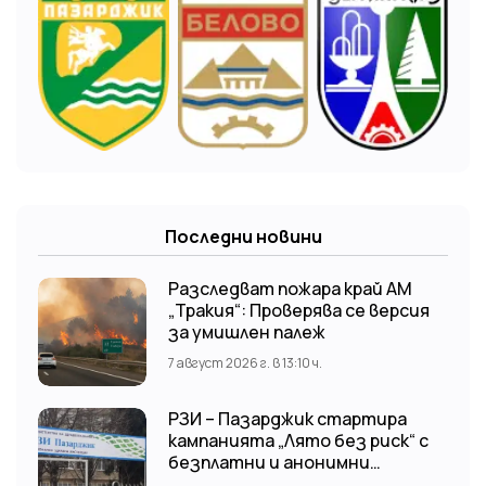
Последни новини
Разследват пожара край АМ
„Тракия“: Проверява се версия
за умишлен палеж
7 август 2026 г. в 13:10 ч.
РЗИ – Пазарджик стартира
кампанията „Лято без риск“ с
безплатни и анонимни
изследвания за ХИВ