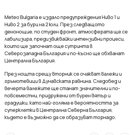
Meteo Bulgaria е издало предупреждения Ниво 1 и
Ниво 2 за бури на 2 юли. През следващото
денонощие, по студен фронт, атмосферата ще се
лабилизира, предизвиквайки интензивни процеси,
които ще започнат още сутринта в
Северозападна България и по-късно ще обхванат
Централна България.
През нощта срещу вторник се очакват валежи и
гръмотевици в Дунавската равнина. Следобед и
вечерта валежите ще станат значителни и по-
повсеместни, придружени от бурен вятър и
градушки, като най-голяма е вероятността за
суперклетки в Централна Северна България,
където е възможно да се образуват торнадо.