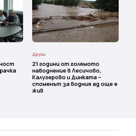
Други
тност
21 години от голямото
крачка
наводнение в Лесичово,
Калугерово и Динката –
споменът за водния ад още е
жив