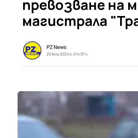
превозване на 
магистрала "Тр
PZ News
20 юни 2024 г. в 14:57 ч.