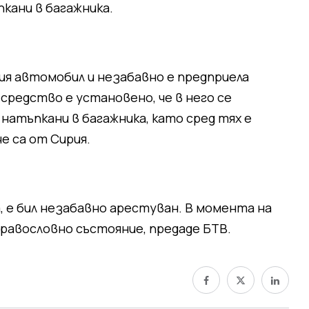
пкани в багажника.
ия автомобил и незабавно е предприела
средство е установено, че в него се
 натъпкани в багажника, като сред тях е
е са от Сирия.
, е бил незабавно арестуван. В момента на
дравословно състояние, предаде БТВ.