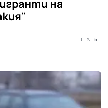
мигранти на
акия"