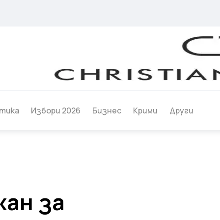
тика
Избори 2026
Бизнес
Крими
Други
жан за