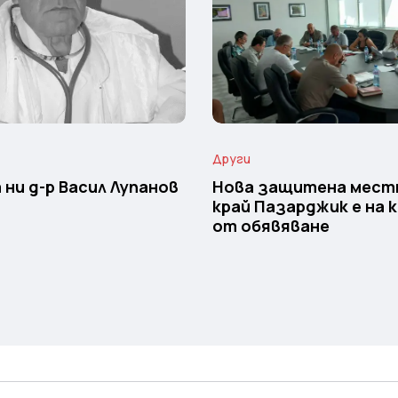
Други
 ни д-р Васил Лупанов
Нова защитена мес
край Пазарджик е на 
от обявяване