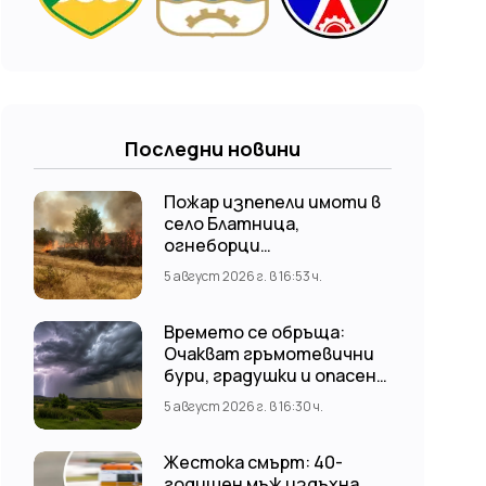
Последни новини
Пожар изпепели имоти в
село Блатница,
огнеборци
предотвратиха по-
5 август 2026 г. в 16:53 ч.
голяма трагедия
Времето се обръща:
Очакват гръмотевични
бури, градушки и опасен
вятър до 80 км/ч
5 август 2026 г. в 16:30 ч.
Жестока смърт: 40-
годишен мъж издъхна