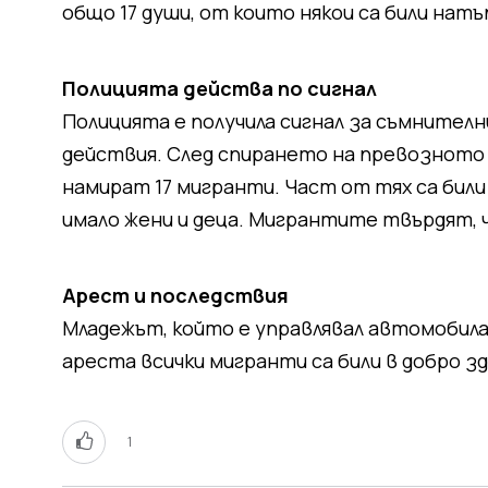
общо 17 души, от които някои са били натъ
Полицията действа по сигнал
Полицията е получила сигнал за съмнителн
действия. След спирането на превозното 
намират 17 мигранти. Част от тях са били
имало жени и деца. Мигрантите твърдят, ч
Арест и последствия
Младежът, който е управлявал автомобила
ареста всички мигранти са били в добро з
1