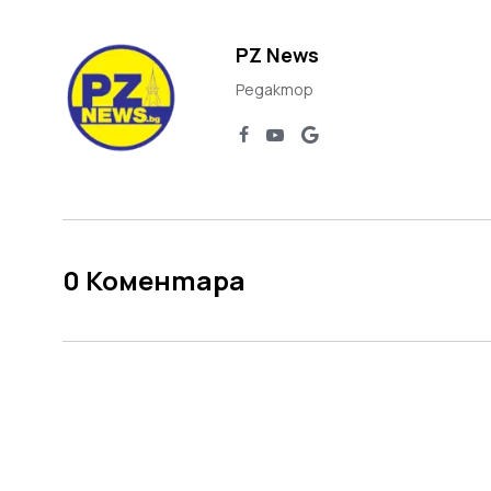
PZ News
Редактор
0
Коментара