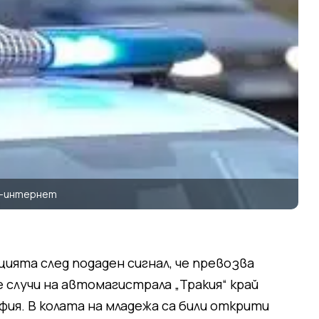
а-интернет
ията след подаден сигнал, че превозва
 случи на автомагистрала „Тракия“ край
фия. В колата на младежа са били открити