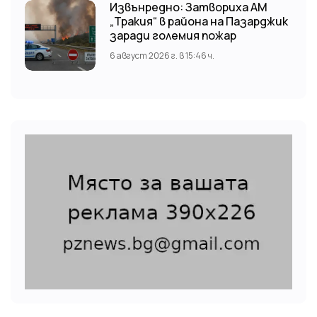
Извънредно: Затвориха АМ
„Тракия“ в района на Пазарджик
заради големия пожар
6 август 2026 г. в 15:46 ч.