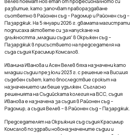
Велев поемат нов етап от професионалното си
развитие, като започват правораздаване
съответно в Районен съд – Радомир и Районен съд –
Пазарджик. На 5 януари 2026 г. двамата магистрати
подписаха актовете си за напускане на
длъжността „младши съдия“ в Окръжен съд –
Пазарджик в присъствието на председателя на
съда съдия Красимир Комсалов.
Иванина Иванова и Асен Велев бяха назначени като
младши съдии през юли 2023 г. с решение на Висшия
съдебен съвет, като впоследствие срокът на
назначението им беше удължен. Съгласно
решенията на Съдийската колегия на ВСС, съдия
Иванова е назначена за съдия в Районен съд –
Радомир, а съдия Велев – в Районен съд – Пазарджик.
Председателят на Окръжния съд съдия Красимир
Комсалов поздрави новоназначените съдии и