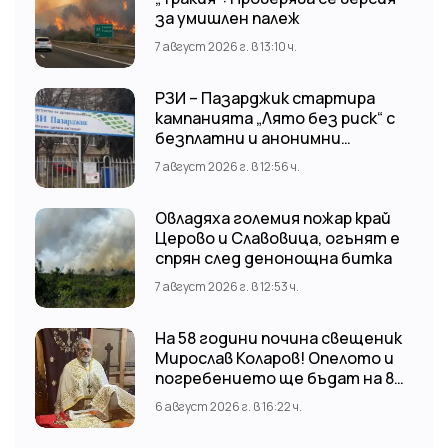
за умишлен палеж
7 август 2026 г. в 13:10 ч.
РЗИ – Пазарджик стартира
кампанията „Лято без риск“ с
безплатни и анонимни
изследвания за ХИВ
7 август 2026 г. в 12:56 ч.
Овладяха големия пожар край
Церово и Славовица, огънят е
спрян след денонощна битка
7 август 2026 г. в 12:53 ч.
На 58 години почина свещеник
Мирослав Коларов! Опелото и
погребението ще бъдат на 8
август (събота) от 11:00 часа в
6 август 2026 г. в 16:22 ч.
храм “Св. Св. Козма и Дамян”, гр.
Кричим.