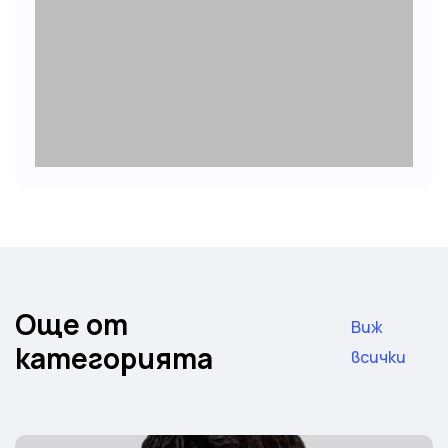
Още от
Виж
категорията
всички