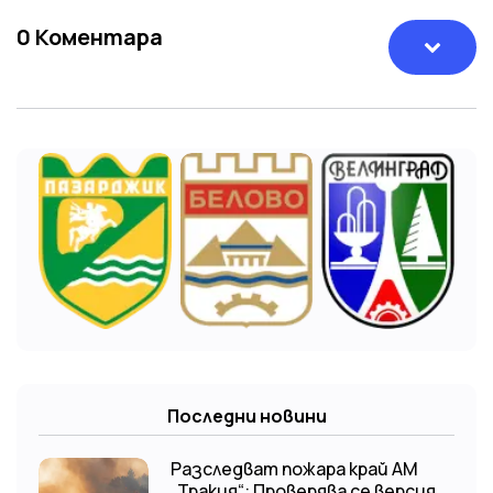
0
Коментара
Последни новини
Разследват пожара край АМ
„Тракия“: Проверява се версия