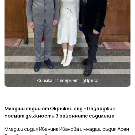
Снимка : Интернет ПзПресс
Младши съдии от Окръжен съд – Пазарджик
поемат длъжности в районните съдилища
Младши съдия Иванина Иванова и младши съдия Асен