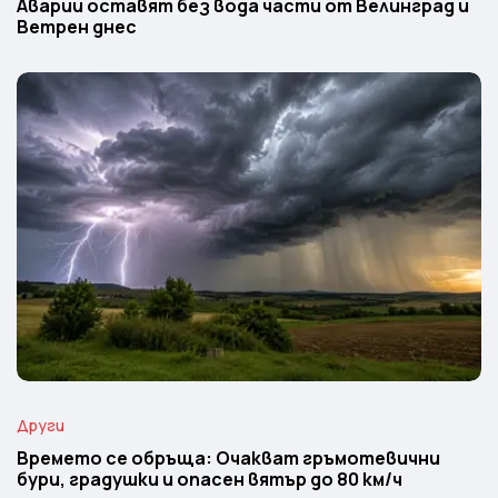
Аварии оставят без вода части от Велинград и
Ветрен днес
Други
Времето се обръща: Очакват гръмотевични
бури, градушки и опасен вятър до 80 км/ч