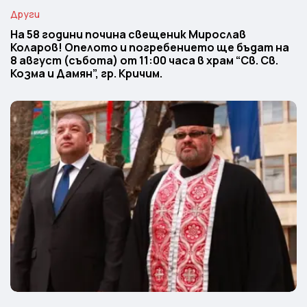
Други
На 58 години почина свещеник Мирослав
Коларов! Опелото и погребението ще бъдат на
8 август (събота) от 11:00 часа в храм “Св. Св.
Козма и Дамян”, гр. Кричим.