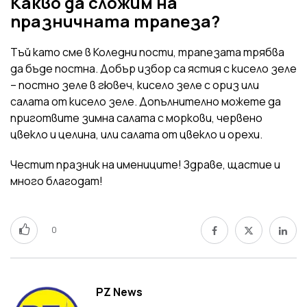
Какво да сложим на
празничната трапеза?
Тъй като сме в Коледни пости, трапезата трябва
да бъде постна. Добър избор са ястия с кисело зеле
– постно зеле в гювеч, кисело зеле с ориз или
салата от кисело зеле. Допълнително можете да
приготвите зимна салата с моркови, червено
цвекло и целина, или салата от цвекло и орехи.
Честит празник на имениците! Здраве, щастие и
много благодат!
0
PZ News