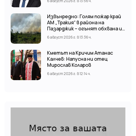
6 август 2026 г. в 13:56 ч.
Извънредно: Голям пожар край
АМ „Тракия“ в района на
Пазарджик – огънят обхвана и
лозови масиви
6 август 2026 г. в 13:36 ч.
Кметът на Кричим Атанас
Калчев: Напусна ни отец
Мирослав Коларов
6 август 2026 г. в 12:14 ч.