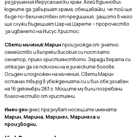
разрушения Йерусалимски храм. Агей вдъхновил
юдеите да завършат храма, обещавайки, че той ще
бъде по-величествен от предишния, защото в него
ще служи бъдещият Цар на Царете – пророчество
за идването на Иисус Христос.
Свети мъченик Марин
произхожда от знатно
семейство и въпреки високия си пост като
сенатор, приел християнството. Заради вярата си
отказал да се поклони на езическите богове.
Осъден и подложен на мъчения, Свети Марин
останал твърд в убежденията си и бил обезглавен
на 16 декември 283 г. Мощите му били погребани
благочестиво от християни.
Имен ден
днес празнуват носещите имената
Марин, Марина, Маринел, Маринела и
производни.