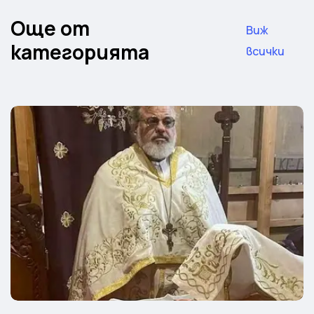
Още от
Виж
категорията
всички