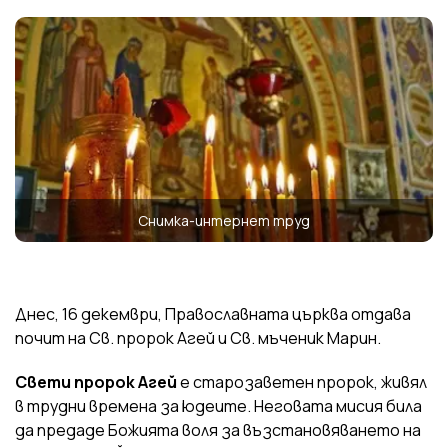
Снимка-интернет труд
Днес, 16 декември, Православната църква отдава
почит на Св. пророк Агей и Св. мъченик Марин.
Свети пророк Агей
е старозаветен пророк, живял
в трудни времена за юдеите. Неговата мисия била
да предаде Божията воля за възстановяването на