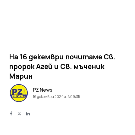
На 16 декември почитаме Св.
пророк Агей и Св. мъченик
Марин
PZ News
16 декември 2024 г. в 09:35 ч.