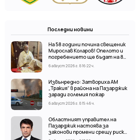
Последни новини
На 58 години почина свещеник
Мирослав Коларов! Опелото и
погребението ще бъдат на 8
август (събота) от 11:00 часа в
6 август 2026 г. в 16:22 ч.
храм “Св. Св. Козма и Дамян”, гр.
Кричим.
Извънредно: Затвориха АМ
„Тракия“ в района на Пазарджик
заради големия пожар
6 август 2026 г. в 15:46 ч.
Областният управител на
Пазарджик настоява за
законови промени срещу риска
от наводнения