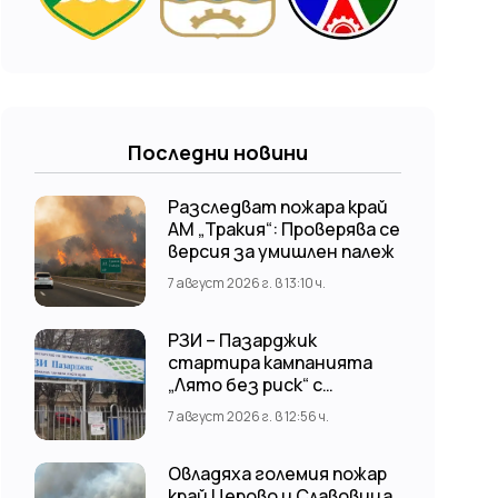
Последни новини
Разследват пожара край
АМ „Тракия“: Проверява се
версия за умишлен палеж
7 август 2026 г. в 13:10 ч.
РЗИ – Пазарджик
стартира кампанията
„Лято без риск“ с
безплатни и анонимни
7 август 2026 г. в 12:56 ч.
изследвания за ХИВ
Овладяха големия пожар
край Церово и Славовица,