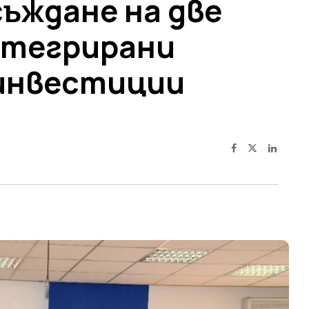
ъждане на две
нтегрирани
инвестиции