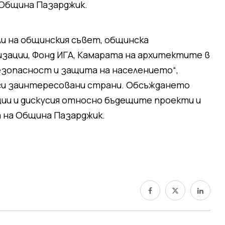
 Община Пазарджик.
 на общинския съвет, общинска
зации, Фонд ИГА, Камарата на архитектите в
безопасност и защита на населението“,
уги заинтересовани страни. Обсъждането
ии и дискусия относно бъдещите проекти и
 на Община Пазарджик.