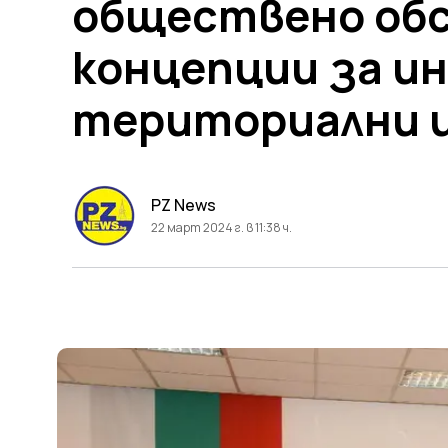
обществено обс
концепции за и
териториални 
PZ News
22 март 2024 г. в 11:38 ч.