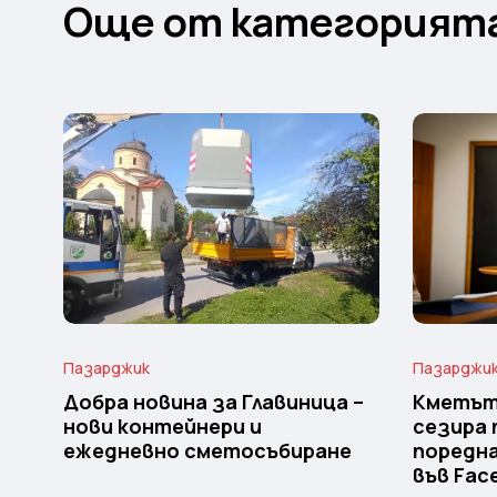
Още от категорият
Пазарджик
Пазарджи
Добра новина за Главиница –
Кметът
нови контейнери и
сезира 
ежедневно сметосъбиране
поредн
във Fac