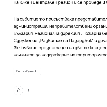
на Южен централен регион и се проведе в
На събитието присъстваха представители
администрация, неправителствени органи
България, Регионална дирекция „Пожарна 
Сдружение „Развитие на Пазарджик“ и др
включваше презентации на двете концепц
начините за надграждане на територията
Петър Куленски
1