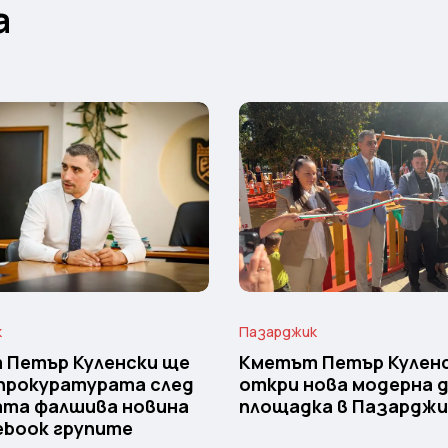
а
к
Пазарджик
 Петър Куленски ще
Кметът Петър Кулен
прокуратурата след
откри нова модерна 
ата фалшива новина
площадка в Пазарджи
ebook групите