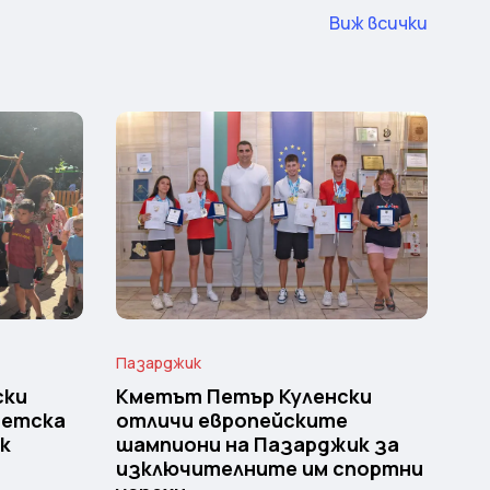
Виж всички
Пазарджик
ски
Кметът Петър Куленски
детска
отличи европейските
к
шампиони на Пазарджик за
изключителните им спортни