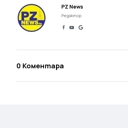
PZ News
Редактор
0
Коментара