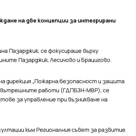
ждане на две концепции за интегрирани
на Пазарджик, се фокусираше върху
ините Пазарджик, Лесичово и Брацигово.
на дирекция „Пожарна безопасност и защита
 вътрешните работи (ГДПБЗН-МВР), се
тове за управление при възникване на
ултации към Регионалния съвет за развитие