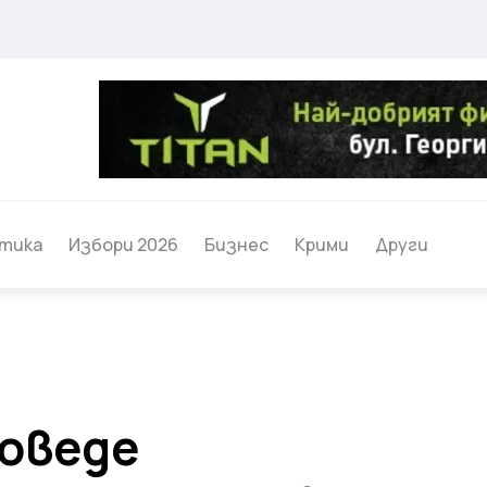
тика
Избори 2026
Бизнес
Крими
Други
роведе