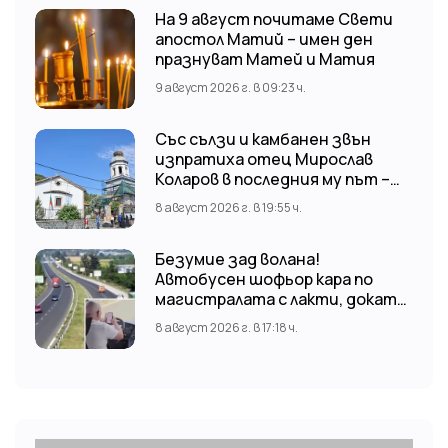
На 9 август почитаме Свети
апостол Матий – имен ден
празнуват Матей и Матия
9 август 2026 г. в 09:23 ч.
Със сълзи и камбанен звън
изпратиха отец Мирослав
Коларов в последния му път –
Пловдивският митрополит
8 август 2026 г. в 19:55 ч.
Николай отслужи опелото
Безумие зад волана!
Автобусен шофьор кара по
магистралата с лакти, докато
гледа TikTok
8 август 2026 г. в 17:18 ч.