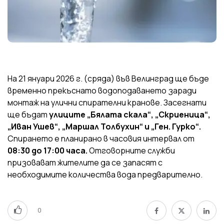
На 21 януари 2026 г. (сряда) във Велинград ще бъде
временно прекъснато водоподаването заради
монтаж на улични спирателни кранове. Засегнати
ще бъдат
улиците „Бялата скала“, „Скриеница“,
„Иван Ушев“, „Маршал Толбухин“ и „Ген. Гурко“.
Спирането е планирано в часовия интервал от
08:30 до 17:00 часа.
Отговорните служби
призовават жителите да се запасят с
необходимите количества вода предварително.
0