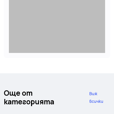
Още от
Виж
категорията
всички