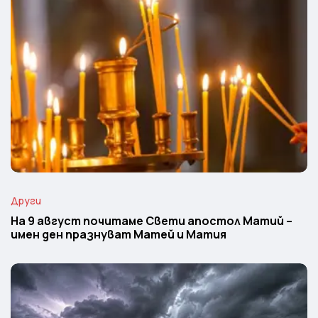
Други
На 9 август почитаме Свети апостол Матий –
имен ден празнуват Матей и Матия