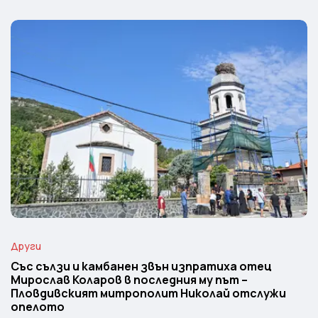
Други
Със сълзи и камбанен звън изпратиха отец
Мирослав Коларов в последния му път –
Пловдивският митрополит Николай отслужи
опелото