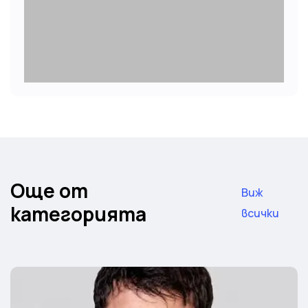
Още от
Виж
категорията
всички