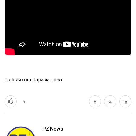
На живо от Парламента
4
PZ News