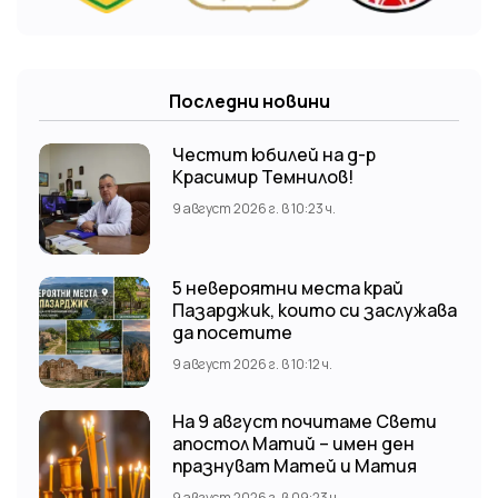
Последни новини
Честит юбилей на д-р
Красимир Темнилов!
9 август 2026 г. в 10:23 ч.
5 невероятни места край
Пазарджик, които си заслужава
да посетите
9 август 2026 г. в 10:12 ч.
На 9 август почитаме Свети
апостол Матий – имен ден
празнуват Матей и Матия
9 август 2026 г. в 09:23 ч.