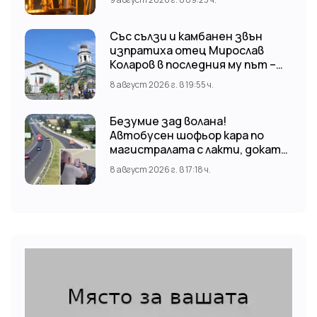
Със сълзи и камбанен звън
изпратиха отец Мирослав
Коларов в последния му път –
Пловдивският митрополит
8 август 2026 г. в 19:55 ч.
Николай отслужи опелото
Безумие зад волана!
Автобусен шофьор кара по
магистралата с лакти, докато
гледа TikTok
8 август 2026 г. в 17:18 ч.