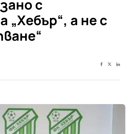
зано с
 „Хебър“, а не с
пване“