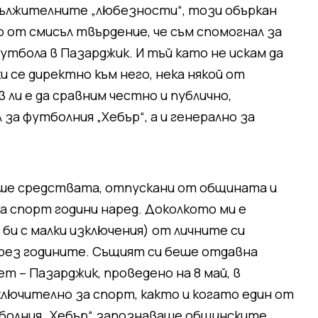
дължителните „любезности“, този объркан
о от смисъл твърдение, че съм спомогнал за
утбола в Пазарджик. И тъй като не искам да
 се директно към него, нека някой от
 ли е да сравним честно и публично,
л за футболния „Хебър“, а и генерално за
ше средствата, отпускани от общината и
а спорт години наред. Доколкото ми е
 би с малки изключения) от личните си
през годините. Същият си беше отдавна
 – Пазарджик, проведено на 8 май, в
ключително за спорт, както и когато един от
болния „Хебър“ запознаваше общинските