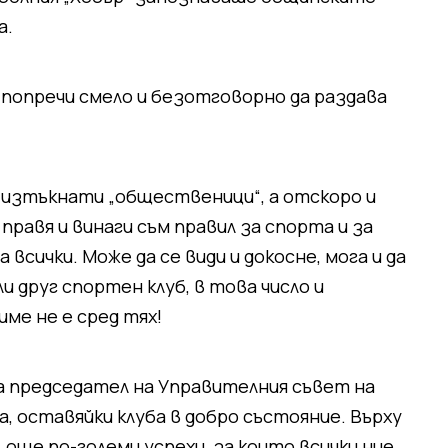
а.
у попречи смело и безотговорно да раздава
и изтъкнати „общественици“, а отскоро и
правя и винаги съм правил за спорта и за
всички. Може да се види и докосне, мога и да
и друг спортен клуб, в това число и
ме не е сред тях!
а председател на Управителния съвет на
на, оставяйки клуба в добро състояние. Върху
още по-големи успехи, за които всички ние