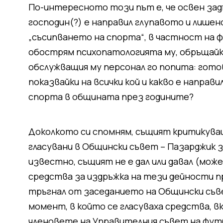
По-интересното този път е, че освен за
господин(?) е направил глупавото и лишен
„съсипването на спорта“, в частност на ф
обострям психопатологията му, обръщайки
обслужващия му персонал го попита: готов
показвайки на всички кой и какво е направи
спорта в общината през годините?
Доколкото си спомням, същият критикува
гласувани в Общински съвет – Пазарджик з
известно, същият не е дал или давал (може
средства за издръжка на тези дейности 
тръгнал от заседанието на Общински съвет
момент, в който се гласуваха средства, в
членовете на Управителния съвет на фут