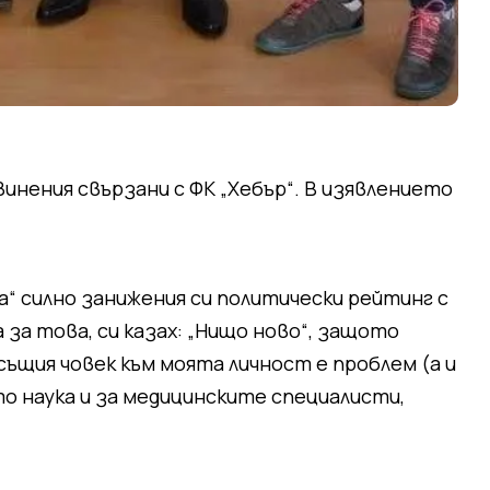
инения свързани с ФК „Хебър“. В изявлението
а“ силно занижения си политически рейтинг с
за това, си казах: „Нищо ново“, защото
същия човек към моята личност е проблем (а и
 наука и за медицинските специалисти,