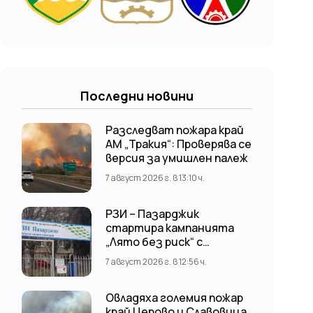
Последни новини
Разследват пожара край
АМ „Тракия“: Проверява се
версия за умишлен палеж
7 август 2026 г. в 13:10 ч.
РЗИ – Пазарджик
стартира кампанията
„Лято без риск“ с
безплатни и анонимни
7 август 2026 г. в 12:56 ч.
изследвания за ХИВ
Овладяха големия пожар
край Церово и Славовица,