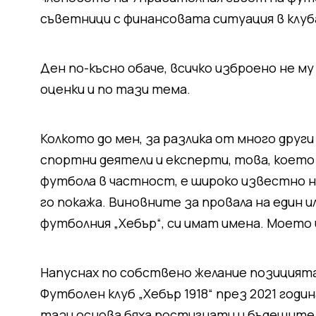
съветници с финансовата ситуация в клуб
Ден по-късно обаче, всичко изброено не м
оценки и по тази тема.
Колкото до мен, за разлика от много друг
спортни деятели и експерти, това, което 
футбола в частност, е широко известно на 
го покажа. Виновните за провала на един ил
футболния „Хебър“, си имат имена. Моето и
Напуснах по собствено желание позицият
Футболен клуб „Хебър 1918“ през 2021 годи
тази основа бяха постигнати и бъдещите, 