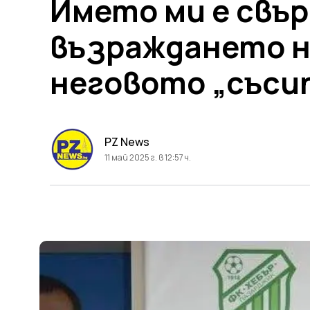
Името ми е свър
възраждането на
неговото „съси
PZ News
11 май 2025 г. в 12:57 ч.