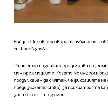
Найден Шопов отговори на публичните обв
си Шопов заяви:
"Един стар познайник продължава да „помп
мен през медиите. Когато ме информираха 
продължавам да смятам, че фиксацията на 
предизвикателство) за психиатрията като
заети с нея – не за мен.