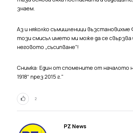
знаем.
Аз и няколко съмишленици възстановихме Фу
този смисъл името ми може да се свързва и
неговото „съсипване”!
Снимка: Един от спомените от началото н
1918“ през 2015 г."
2
PZ News