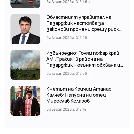
6 август 2026 г. в 15:46 ч.
Областният управител на
Пазарджик настоява за
законови промени срещу риска
от наводнения
6 август 2026 г. в 13:56 ч.
Извънредно: Голям пожар край
АМ „Тракия“ в района на
Пазарджик – огънят обхвана и
лозови масиви
6 август 2026 г. в 13:36 ч.
Кметът на Кричим Атанас
Калчев: Напусна ни отец
Мирослав Коларов
6 август 2026 г. в 12:14 ч.