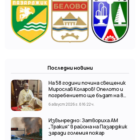
Последни новини
На 58 години почина свещеник
Мирослав Коларов! Опелото и
погребението ще бъдат на 8
август (събота) от 11:00 часа в
6 август 2026 г. в 16:22 ч.
храм “Св. Св. Козма и Дамян”, гр.
Кричим.
Извънредно: Затвориха АМ
„Тракия“ в района на Пазарджик
заради големия пожар