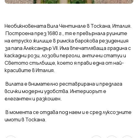
Необикновената Вила Чентинале в Тоскана, Италия.
Построена през 1680 г., тя е превърнала руините
на етруско жилище в римска барокова резиденция
за папа Александър VII. Има впечатляваща градина с
каскадни рози, лозови перголи, антични статуи и
Светото стълбище, което я прави една от най-
красивите в Италия.
Вилата е внимателно реставрирана и предлага
всички модерни удобства. Интериорът е
елегантен и разкошен.
В момента се отдава под наем и е сред луксозните
имоти в Тоскана.