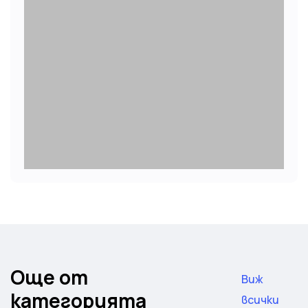
Още от
Виж
категорията
всички