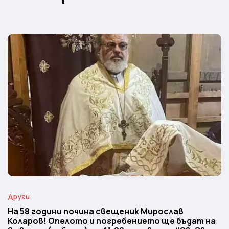
Други
На 58 години почина свещеник Мирослав
Коларов! Опелото и погребението ще бъдат на