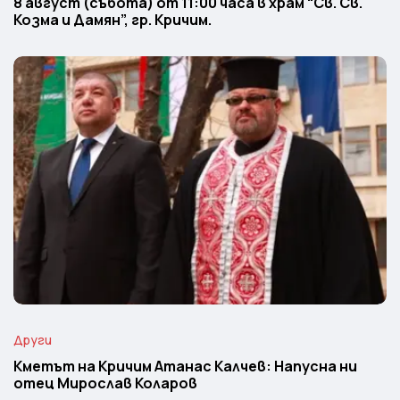
8 август (събота) от 11:00 часа в храм “Св. Св.
Козма и Дамян”, гр. Кричим.
Други
Кметът на Кричим Атанас Калчев: Напусна ни
отец Мирослав Коларов