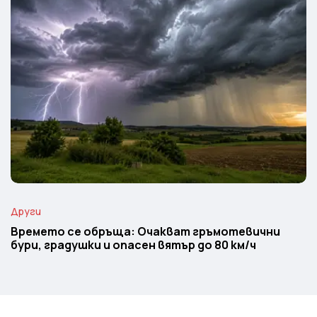
Други
Времето се обръща: Очакват гръмотевични
бури, градушки и опасен вятър до 80 км/ч