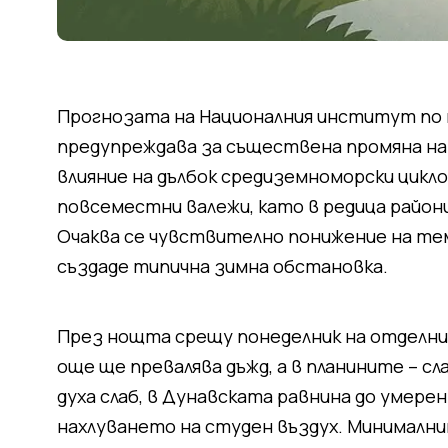
Прогнозата на Националния институт по 
предупреждава за съществена промяна на
влияние на дълбок средиземноморски цикл
повсеместни валежи, като в редица район
Очаква се чувствително понижение на те
създаде типична зимна обстановка.
През нощта срещу понеделник на отделни 
още ще превалява дъжд, а в планините – с
духа слаб, в Дунавската равнина до умере
нахлуването на студен въздух. Минималн