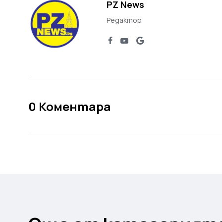
PZ News
Редактор
0
Коментара