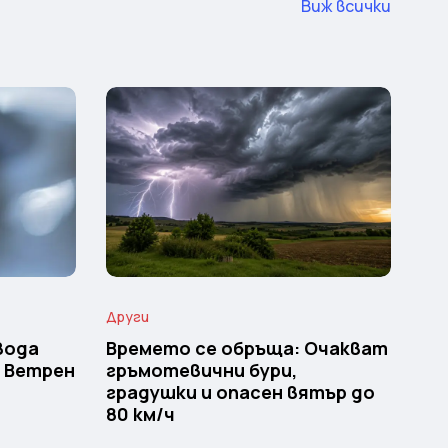
Виж всички
Други
вода
Времето се обръща: Очакват
и Ветрен
гръмотевични бури,
градушки и опасен вятър до
80 км/ч