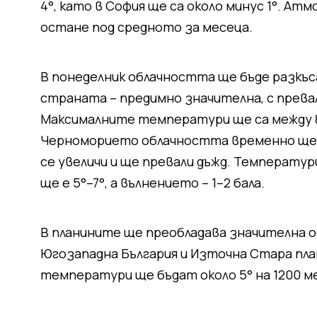
4°, като в София ще са около минус 1°. Ат
остане под средното за месеца.
В понеделник облачността ще бъде разкъс
страната – предимно значителна, с прева
Максималните температури ще са между 8° 
Черноморието облачността временно ще н
се увеличи и ще превали дъжд. Температу
ще е 5°–7°, а вълнението – 1–2 бала.
В планините ще преобладава значителна о
Югозападна България и Източна Стара пла
температури ще бъдат около 5° на 1200 ме