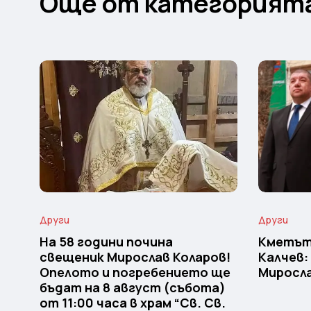
Още от категорият
Други
Други
На 58 години почина
Кметът
свещеник Мирослав Коларов!
Калчев:
Опелото и погребението ще
Миросла
бъдат на 8 август (събота)
от 11:00 часа в храм “Св. Св.