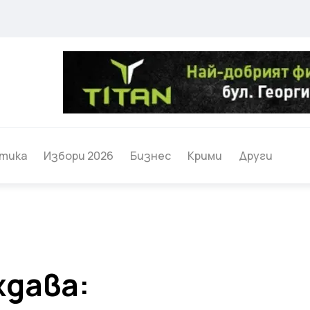
тика
Избори 2026
Бизнес
Крими
Други
дава: