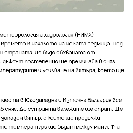
метеорология и хидрология (НИМХ)
 времето в началото на новата седмица. Под
он страната ще бъде обхваната от
и дъждът постепенно ще преминава в сняг.
мпературите и усилване на вятъра, което ще
места в Югозападна и Източна България все
лаб сняг. До сутринта валежите ще спрат. Ще
н западен вятър, с който ще продължи
ите температури ще бъдат между минус 1° и