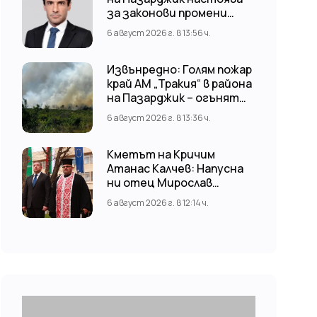
за законови промени
срещу риска от
6 август 2026 г. в 13:56 ч.
наводнения
Извънредно: Голям пожар
край АМ „Тракия“ в района
на Пазарджик – огънят
обхвана и лозови масиви
6 август 2026 г. в 13:36 ч.
Кметът на Кричим
Атанас Калчев: Напусна
ни отец Мирослав
Коларов
6 август 2026 г. в 12:14 ч.