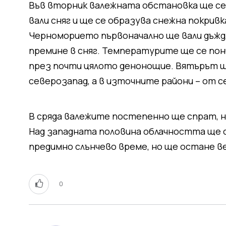
Във вторник валежната обстановка ще се 
вали сняг и ще се образува снежна покрив
Черноморието първоначално ще вали дъжд
премине в сняг. Температурите ще се пон
през почти цялото денонощие. Вятърът щ
северозапад, а в източните райони – от 
В сряда валежите постепенно ще спрат, н
Над западната половина облачността ще с
предимно слънчево време, но ще остане 
0