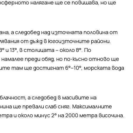
мосферното налягане ще се повишава, но ще
ана, а следобед над източната половина от
лявания от дъжд в югоизточните райони.
и 13°, в столицата – около 8°. По
амалее преди обяд, но по-късно отново ще
рите там ще достигнат 6°–10°, морската вода
блачност, а следобед в масивите на
нина ще превали слаб сняг. Максималните
тра и около минус 2° на 2000 метра височина.