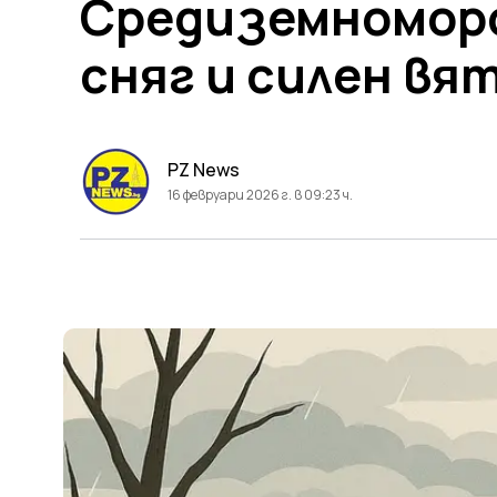
Средиземноморс
сняг и силен вя
PZ News
16 февруари 2026 г. в 09:23 ч.