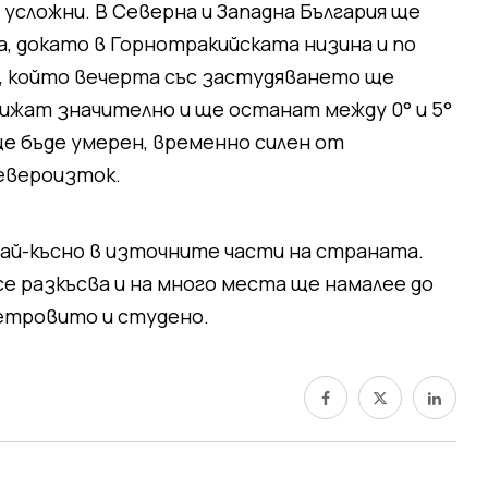
усложни. В Северна и Западна България ще
ка, докато в Горнотракийската низина и по
, който вечерта със застудяването ще
ижат значително и ще останат между 0° и 5°
е бъде умерен, временно силен от
североизток.
ай-късно в източните части на страната.
е разкъсва и на много места ще намалее до
ветровито и студено.