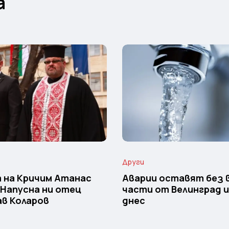
а
Други
 на Кричим Атанас
Аварии оставят без 
 Напусна ни отец
части от Велинград 
в Коларов
днес