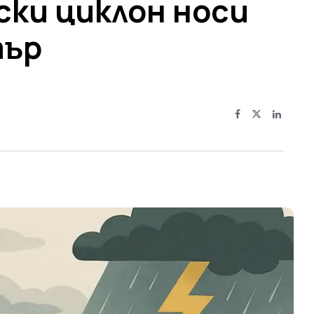
ки циклон носи
тър