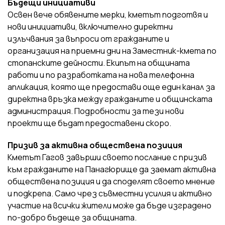
Бъдещи инициативи
Освен вече обявените мерки, кметът подготвя и
нови инициативи, включително директни
излъчвания за въпроси от гражданите и
организация на приемни дни на Заместник-кмета по
стопанските дейности. Екипът на общината
работи и по разработката на нова телефонна
апликация, която ще предостави още един канал за
директна връзка между гражданите и общинската
администрация. Подробности за тези нови
проекти ще бъдат предоставени скоро.
Призив за активна обществена позиция
Кметът Гагов завърши своето послание с призив
към гражданите на Панагюрище да заемат активна
обществена позиция и да споделят своето мнение
и подкрепа. Само чрез съвместни усилия и активно
участие на всички жители може да бъде изградено
по-добро бъдеще за общината.