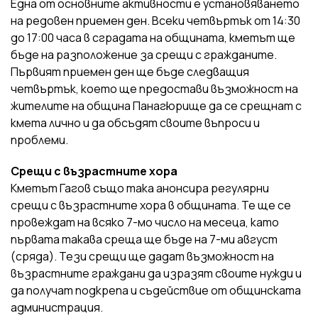
Една от основните активности е установяването
на редовен приемен ден. Всеки четвъртък от 14:30
до 17:00 часа в сградата на общината, кметът ще
бъде на разположение за срещи с гражданите.
Първият приемен ден ще бъде следващия
четвъртък, което ще предостави възможност на
жителите на община Панагюрище да се срещнат с
кмета лично и да обсъдят своите въпроси и
проблеми.
Срещи с възрастните хора
Кметът Гагов също така анонсира регулярни
срещи с възрастните хора в общината. Те ще се
провеждат на всяко 7-мо число на месеца, като
първата такава среща ще бъде на 7-ми август
(сряда). Тези срещи ще дадат възможност на
възрастните граждани да изразят своите нужди и
да получат подкрепа и съдействие от общинската
администрация.