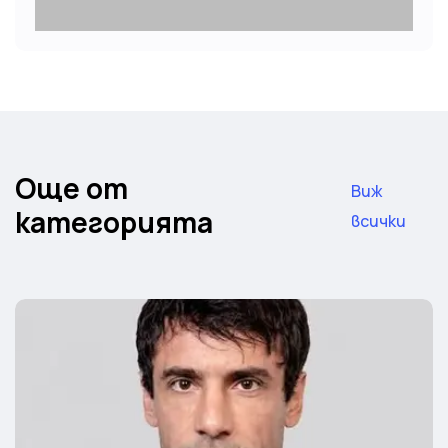
Още от
Виж
категорията
всички