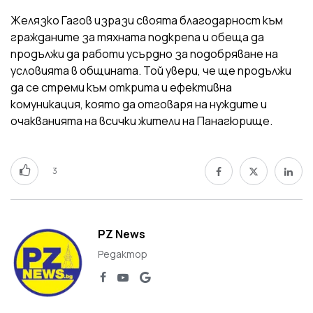
Желязко Гагов изрази своята благодарност към
гражданите за тяхната подкрепа и обеща да
продължи да работи усърдно за подобряване на
условията в общината. Той увери, че ще продължи
да се стреми към открита и ефективна
комуникация, която да отговаря на нуждите и
очакванията на всички жители на Панагюрище.
3
PZ News
Редактор