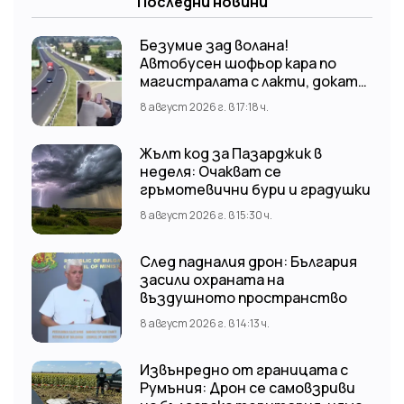
Последни новини
Безумие зад волана!
Автобусен шофьор кара по
магистралата с лакти, докато
гледа TikTok
8 август 2026 г. в 17:18 ч.
Жълт код за Пазарджик в
неделя: Очакват се
гръмотевични бури и градушки
8 август 2026 г. в 15:30 ч.
След падналия дрон: България
засили охраната на
въздушното пространство
8 август 2026 г. в 14:13 ч.
Извънредно от границата с
Румъния: Дрон се самовзриви