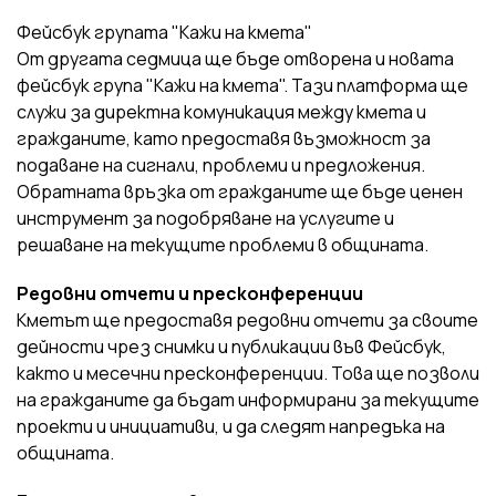
Фейсбук групата "Кажи на кмета"
От другата седмица ще бъде отворена и новата
фейсбук група "Кажи на кмета". Тази платформа ще
служи за директна комуникация между кмета и
гражданите, като предоставя възможност за
подаване на сигнали, проблеми и предложения.
Обратната връзка от гражданите ще бъде ценен
инструмент за подобряване на услугите и
решаване на текущите проблеми в общината.
Редовни отчети и пресконференции
Кметът ще предоставя редовни отчети за своите
дейности чрез снимки и публикации във Фейсбук,
както и месечни пресконференции. Това ще позволи
на гражданите да бъдат информирани за текущите
проекти и инициативи, и да следят напредъка на
общината.