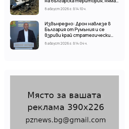
на българска територия, няма
щети
8 август 2026 г. в 14:10 ч.
Извънредно: Дрон навлезе в
България от Румъния и се
взриви край стратегически
обект
8 август 2026 г. в 14:04 ч.