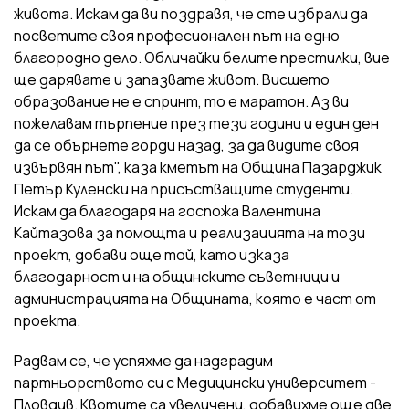
живота. Искам да ви поздравя, че сте избрали да
посветите своя професионален път на едно
благородно дело. Обличайки белите престилки, вие
ще дарявате и запазвате живот. Висшето
образование не е спринт, то е маратон. Аз ви
пожелавам търпение през тези години и един ден
да се обърнете горди назад, за да видите своя
извървян път", каза кметът на Община Пазарджик
Петър Куленски на присъстващите студенти.
Искам да благодаря на госпожа Валентина
Кайтазова за помощта и реализацията на този
проект, добави още той, като изказа
благодарност и на общинските съветници и
администрацията на Общината, която е част от
проекта.
Радвам се, че успяхме да надградим
партньорството си с Медицински университет -
Пловдив. Квотите са увеличени, добавихме още две