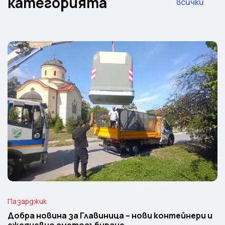
категорията
всички
Пазарджик
Добра новина за Главиница – нови контейнери и