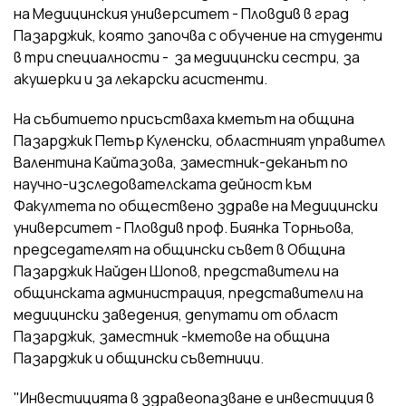
на Медицинския университет - Пловдив в град
Пазарджик, която започва с обучение на студенти
в три специалности - за медицински сестри, за
акушерки и за лекарски асистенти.
На събитието присъстваха кметът на община
Пазарджик Петър Куленски, областният управител
Валентина Кайтазова, заместник-деканът по
научно-изследователската дейност към
Факултета по обществено здраве на Медицински
университет - Пловдив проф. Биянка Торньова,
председателят на общински съвет в Община
Пазарджик Найден Шопов, представители на
общинската администрация, представители на
медицински заведения, депутати от област
Пазарджик, заместник -кметове на община
Пазарджик и общински съветници.
"Инвестицията в здравеопазване е инвестиция в