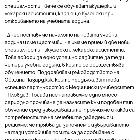
специалности - вече се обучават акушерки и
лекарски асистенти, каза още Куленски при
откриването на учебната година.
"Днес поставяме началото на новата учебна
година и сме щастливи, че имаме прием в две нови
специалности - акушерки и лекарски асистенти.
Това говори за едно успешно развитие за тези
четири учебни години, в които се осъществява
обучението. Поздравявам ръководството на
Община Пазарджик, които продължават това
успешно партньорство с Медицински университет
- Пловдив. Тогава ние направихме едно много
сериозно проучване за нагласите към подобен тип
обучение сред завършващите, проучихме и какви са
потребностите на лечебните заведения и
решихме, че трябва да започнем с извършването
на тази устойчива политика за сдобиване с
медицински кадри. Надявам се след завършването