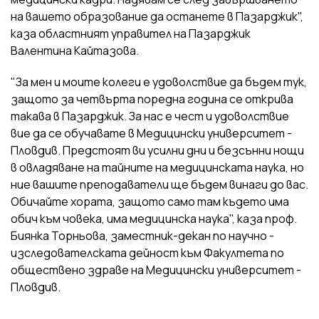
на вашето образование да останете в Пазарджик",
каза областният управител на Пазарджик
Валентина Кайтазова.
"За мен и моите колеги е удоволствие да бъдем тук,
защото за четвърта поредна година се открива
такава в Пазарджик. За нас е чест и удоволствие
вие да се обучавате в Медицински университет -
Пловдив. Предстоят ви усилни дни и безсънни нощи
в овладяване на тайните на медицинската наука, но
ние вашите преподаватели ще бъдем винаги до вас.
Обичайте хората, защото само там където има
обич към човека, има медицинска наука", каза проф.
Биянка Торньова, заместник-декан по научно -
изследователската дейност към Факултета по
обществено здраве на Медицински университет -
Пловдив.