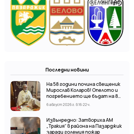
Последни новини
На 58 години почина свещеник
Мирослав Коларов! Опелото и
погребението ще бъдат на 8
август (събота) от 11:00 часа в
6 август 2026 г. в 16:22 ч.
храм “Св. Св. Козма и Дамян”, гр.
Кричим.
Извънредно: Затвориха АМ
„Тракия“ в района на Пазарджик
заради големия пожар