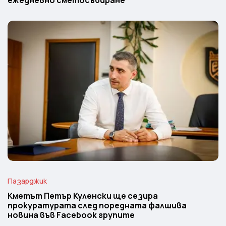
ежедневно сметосъбиране
Пазарджик
Кметът Петър Куленски ще сезира
прокуратурата след поредната фалшива
новина във Facebook групите