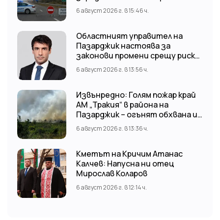
6 август 2026 г. в 15:46 ч.
Областният управител на
Пазарджик настоява за
законови промени срещу риска
от наводнения
6 август 2026 г. в 13:56 ч.
Извънредно: Голям пожар край
АМ „Тракия“ в района на
Пазарджик – огънят обхвана и
лозови масиви
6 август 2026 г. в 13:36 ч.
Кметът на Кричим Атанас
Калчев: Напусна ни отец
Мирослав Коларов
6 август 2026 г. в 12:14 ч.