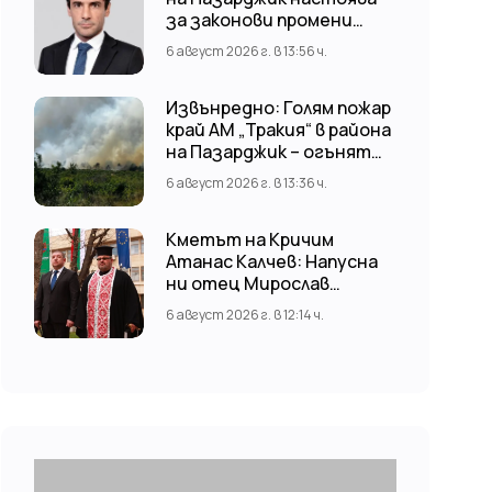
за законови промени
срещу риска от
6 август 2026 г. в 13:56 ч.
наводнения
Извънредно: Голям пожар
край АМ „Тракия“ в района
на Пазарджик – огънят
обхвана и лозови масиви
6 август 2026 г. в 13:36 ч.
Кметът на Кричим
Атанас Калчев: Напусна
ни отец Мирослав
Коларов
6 август 2026 г. в 12:14 ч.