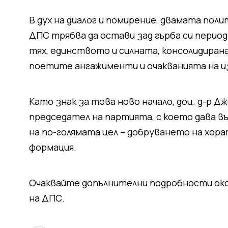
В дух на диалог и помирение, двамата поли
ДПС трябва да остави зад гърба си перио
тях, единството и силната, консолидиран
поетите ангажименти и очакванията на 
Като знак за това ново начало, доц. д-р 
председател на партията, с което дава 
на по-голямата цел – добруването на хор
формация.
Очаквайте допълнителни подробности око
на ДПС.