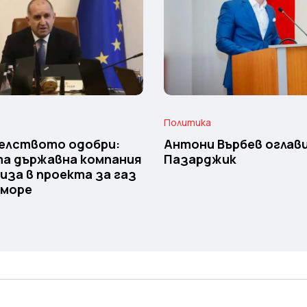
Политика
елството одобри:
Антони Върбев оглави
та държавна компания
Пазарджик
иза в проекта за газ
 море