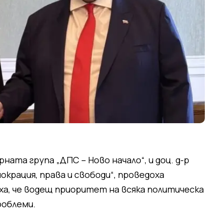
ната група „ДПС – Ново начало“, и доц. д-р
крация, права и свободи“, проведоха
а, че водещ приоритет на всяка политическа
роблеми.