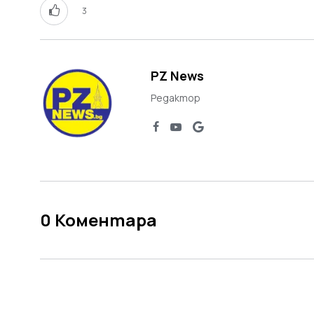
3
PZ News
Редактор
0
Коментара