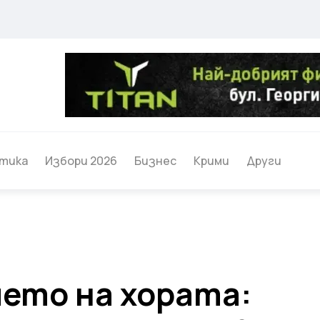
тика
Избори 2026
Бизнес
Крими
Други
мето на хората: