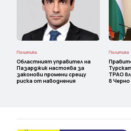
Политика
Политика
Областният управител на
Правит
Пазарджик настоява за
Турска
законови промени срещу
TPAO вл
риска от наводнения
в Черно