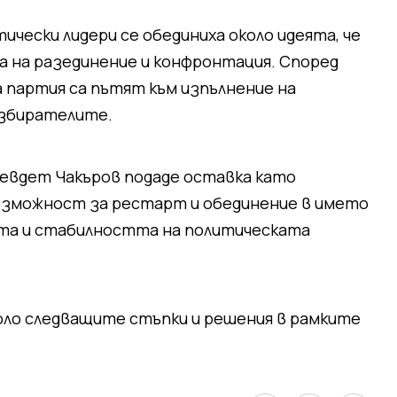
тически лидери се обединиха около идеята, че
да на разединение и конфронтация. Според
а партия са пътят към изпълнение на
избирателите.
Джевдет Чакъров подаде оставка като
възможност за рестарт и обединение в името
ата и стабилността на политическата
ло следващите стъпки и решения в рамките