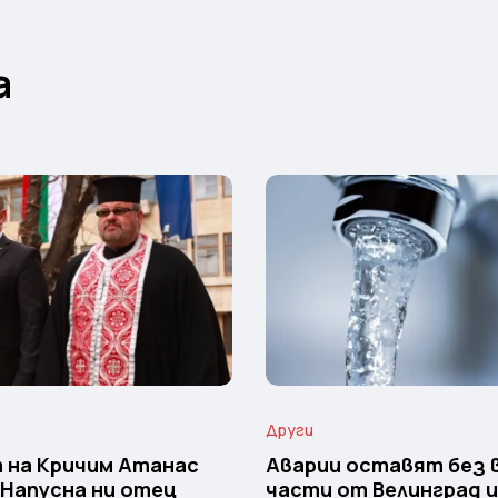
а
Други
 на Кричим Атанас
Аварии оставят без 
 Напусна ни отец
части от Велинград 