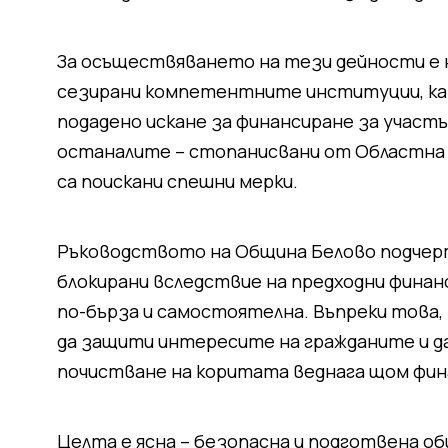
За осъществяването на тези дейности е н
сезирани компетентните институции, ка
подадено искане за финансиране за участ
останалите – стопанисвани от Областна 
са поискани спешни мерки.
Ръководството на Община Белово подчерт
блокирани вследствие на предходни финан
по-бърза и самостоятелна. Въпреки това
да защити интересите на гражданите и д
почистване на коритата веднага щом фин
Целта е ясна – безопасна и подготвена о