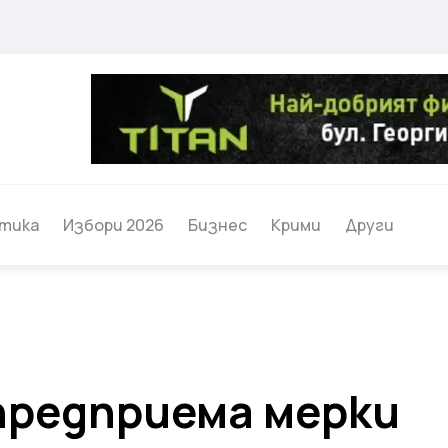
тика
Избори 2026
Бизнес
Крими
Други
предприема мерки