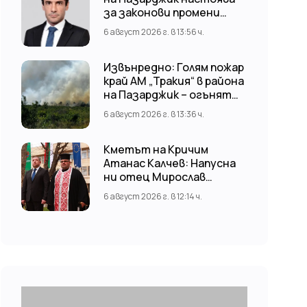
за законови промени
срещу риска от
6 август 2026 г. в 13:56 ч.
наводнения
Извънредно: Голям пожар
край АМ „Тракия“ в района
на Пазарджик – огънят
обхвана и лозови масиви
6 август 2026 г. в 13:36 ч.
Кметът на Кричим
Атанас Калчев: Напусна
ни отец Мирослав
Коларов
6 август 2026 г. в 12:14 ч.