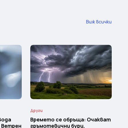
Виж всички
Други
вода
Времето се обръща: Очакват
и Ветрен
гръмотевични бури,