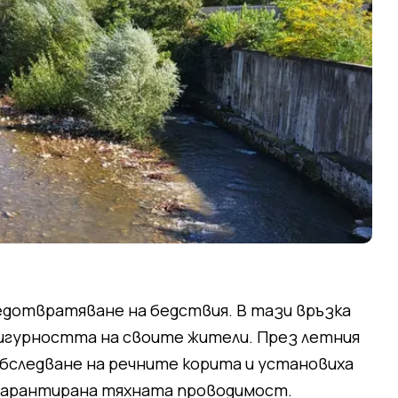
едотвратяване на бедствия. В тази връзка
игурността на своите жители. През летния
бследване на речните корита и установиха
 гарантирана тяхната проводимост.