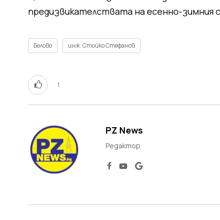
предизвикателствата на есенно-зимния с
Белово
инж. Стойко Стефанов
1
PZ News
Редактор