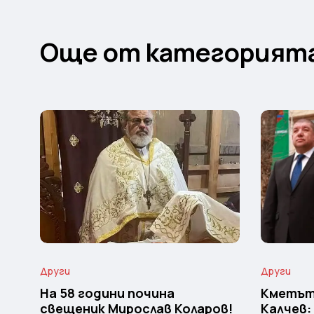
Още от категорият
Други
Други
На 58 години почина
Кметът
свещеник Мирослав Коларов!
Калчев: