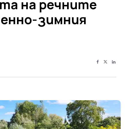
та на речните
сенно-зимния