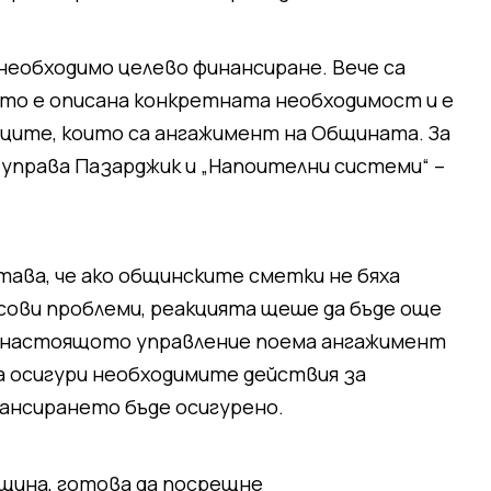
еобходимо целево финансиране. Вече са
то е описана конкретната необходимост и е
ъците, които са ангажимент на Общината. За
управа Пазарджик и „Напоителни системи“ –
ава, че ако общинските сметки не бяха
сови проблеми, реакцията щеше да бъде още
, настоящото управление поема ангажимент
а осигури необходимите действия за
ансирането бъде осигурено.
бщина, готова да посрещне