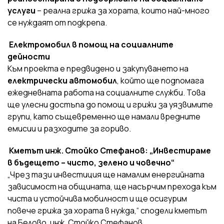
услуги
– реална грижа за хората, които най-много
се нуждаят от подкрепа.
Електромобил в помощ на социалните
дейности
Към проекта е предвидено и закупуването на
електрически автомобил
, който ще подпомага
ежедневната работа на социалните служби. Това
ще улесни достъпа до помощ и грижи за уязвимите
групи, като същевременно ще намали вредните
емисии и разходите за гориво.
Кметът инж. Стойко Стефанов: „Инвестираме
в бъдещето – чисто, зелено и човечно“
„Чрез тази инвестиция ще намалим енергийната
зависимост на общината, ще насърчим прехода към
чиста и устойчива мобилност и ще осигурим
повече грижа за хората в нужда,“ сподели кметът
на Белово, инж. Стойко Стефанов.