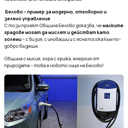
Белово – пример за модерно, отговорно и
зелено управление
С този проект Община Белово доказва, че
малките
градове могат да мислят и действат като
големи
– с визия, с иновации и с ясна посока към по-
добро бъдеще.
Община с мисия, хора с грижа, енергия от
природата – това е новото лице на Белово!