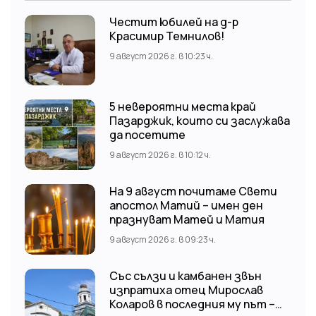
Честит юбилей на д-р
Красимир Темнилов!
9 август 2026 г. в 10:23 ч.
5 невероятни места край
Пазарджик, които си заслужава
да посетите
9 август 2026 г. в 10:12 ч.
На 9 август почитаме Свети
апостол Матий – имен ден
празнуват Матей и Матия
9 август 2026 г. в 09:23 ч.
Със сълзи и камбанен звън
изпратиха отец Мирослав
Коларов в последния му път –