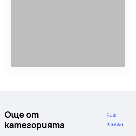
Още от
Виж
категорията
всички