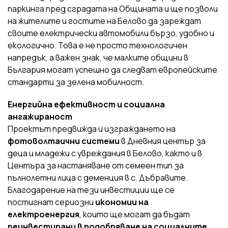
паркинга пред сградата на Общината и ще позволи
на жителите и гостите на Белово да зареждат
своите електрически автомобили бързо, удобно и
екологично. Това е не просто технологичен
напредък, а важен знак, че малките общини в
България могат успешно да следват европейските
стандарти за зелена мобилност.
Енергийна ефективност и социална
ангажираност
Проектът предвижда и изграждането на
фотоволтаични системи
в Дневния център за
деца и младежи с увреждания в Белово, както и в
Центъра за настаняване от семеен тип за
пълнолетни лица с деменция в с. Дъбравите.
Благодарение на тези инвестиции ще се
постигнат сериозни
икономии на
електроенергия
, които ще могат да бъдат
реинвестирани в подобряване на социалните