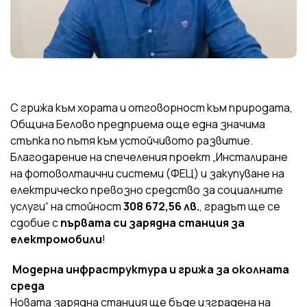
С грижа към хората и отговорност към природата,
Община Белово предприема още една значима
стъпка по пътя към устойчивото развитие.
Благодарение на спечеления проект „Инсталиране
на фотоволтаични системи (ФЕЦ) и закупуване на
електрическо превозно средство за социалните
услуги“ на стойност
308 672,56 лв.
, градът ще се
сдобие с
първата си зарядна станция за
електромобили
!
Модерна инфраструктура и грижа за околната
среда
Новата зарядна станция ще бъде изградена на