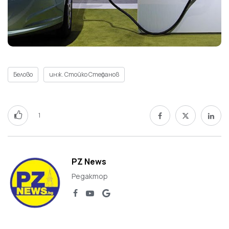
Белово
инж. Стойко Стефанов
1
PZ News
Редактор