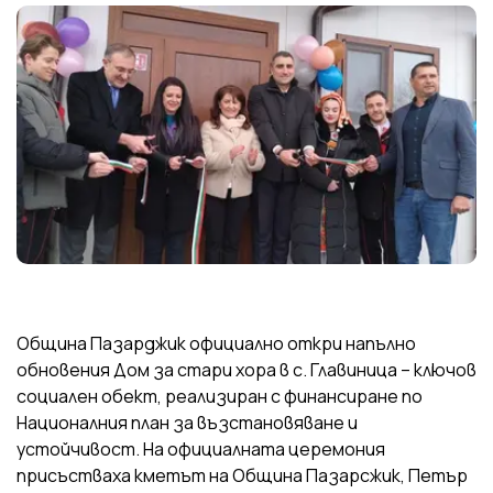
Община Пазарджик официално откри напълно
обновения Дом за стари хора в с. Главиница – ключов
социален обект, реализиран с финансиране по
Националния план за възстановяване и
устойчивост. На официалната церемония
присъстваха кметът на Община Пазарсжик, Петър