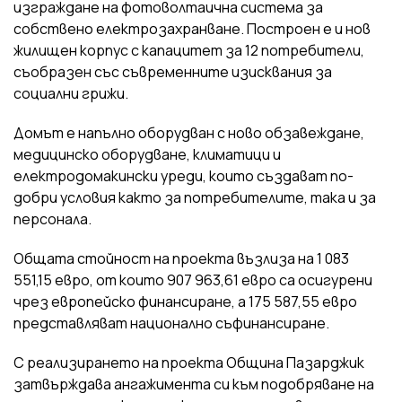
изграждане на фотоволтаична система за
собствено електрозахранване. Построен е и нов
жилищен корпус с капацитет за 12 потребители,
съобразен със съвременните изисквания за
социални грижи.
Домът е напълно оборудван с ново обзавеждане,
медицинско оборудване, климатици и
електродомакински уреди, които създават по-
добри условия както за потребителите, така и за
персонала.
Общата стойност на проекта възлиза на 1 083
551,15 евро, от които 907 963,61 евро са осигурени
чрез европейско финансиране, а 175 587,55 евро
представляват национално съфинансиране.
С реализирането на проекта Община Пазарджик
затвърждава ангажимента си към подобряване на