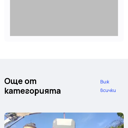
Още от
Виж
категорията
всички