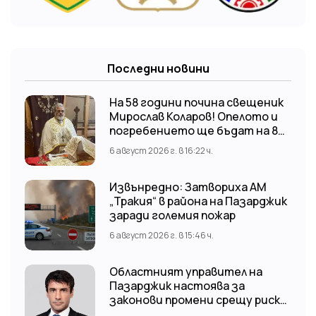
Последни новини
На 58 години почина свещеник
Мирослав Коларов! Опелото и
погребението ще бъдат на 8
август (събота) от 11:00 часа в
6 август 2026 г. в 16:22 ч.
храм “Св. Св. Козма и Дамян”, гр.
Кричим.
Извънредно: Затвориха АМ
„Тракия“ в района на Пазарджик
заради големия пожар
6 август 2026 г. в 15:46 ч.
Областният управител на
Пазарджик настоява за
законови промени срещу риска
от наводнения