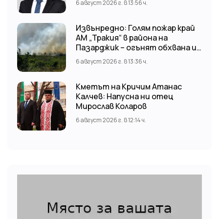
6 август 2026 г. в 13:56 ч.
Извънредно: Голям пожар край
АМ „Тракия“ в района на
Пазарджик – огънят обхвана и
лозови масиви
6 август 2026 г. в 13:36 ч.
Кметът на Кричим Атанас
Калчев: Напусна ни отец
Мирослав Коларов
6 август 2026 г. в 12:14 ч.