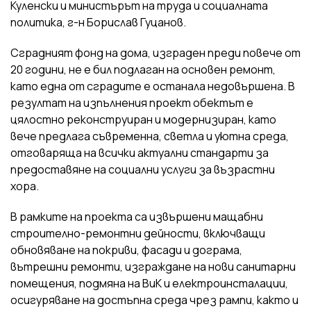
Куленски и министърът на труда и социалната
политика, г-н Борислав Гуцанов.
Сградният фонд на дома, изграден преди повече от
20 години, не е бил подлаган на основен ремонт,
като една от сградите е останала недовършена. В
резултат на изпълнения проект обектът е
цялостно реконструиран и модернизиран, като
вече предлага съвременна, светла и уютна среда,
отговаряща на всички актуални стандарти за
предоставяне на социални услуги за възрастни
хора.
В рамките на проекта са извършени мащабни
строително-ремонтни дейности, включващи
обновяване на покриви, фасади и дограма,
вътрешни ремонти, изграждане на нови санитарни
помещения, подмяна на ВиК и електроинсталации,
осигуряване на достъпна среда чрез рампи, както и