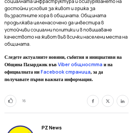
социалната инфраструктура и осигуряването на
достойни условия за живот и грижа за
възрастните хора в общината. Общината
продължава целенасочено да инвестира в
устойчиви социални политики и в повишаване
качеството на живот във всички населени места на
общината.
Следете актуалните новини, събития и инициативи на
Viber общността
Община Пазарджик във
и на
Facebook страница
официалната ни
, за да
получавате първи важната информация.
16
PZ News