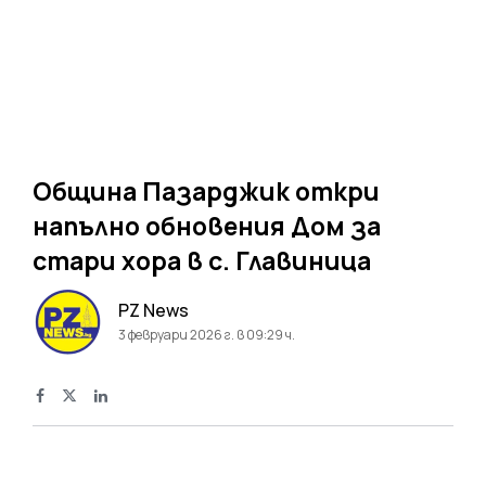
Община Пазарджик откри
напълно обновения Дом за
стари хора в с. Главиница
PZ News
3 февруари 2026 г. в 09:29 ч.