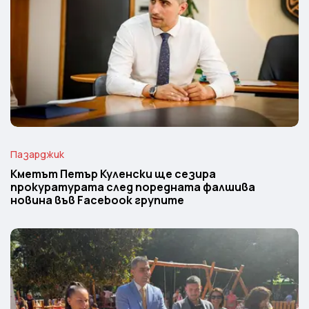
Пазарджик
Кметът Петър Куленски ще сезира
прокуратурата след поредната фалшива
новина във Facebook групите