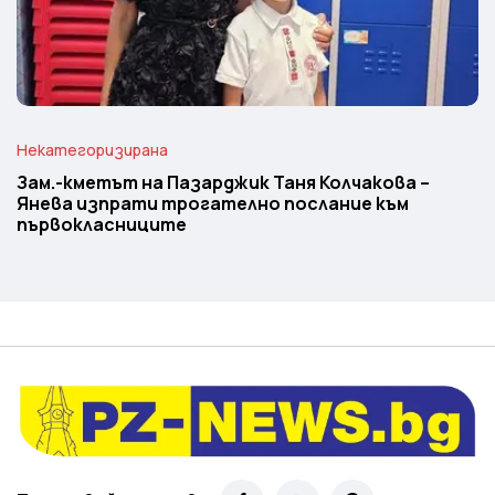
Некатегоризирана
Зам.-кметът на Пазарджик Таня Колчакова –
Янева изпрати трогателно послание към
първокласниците