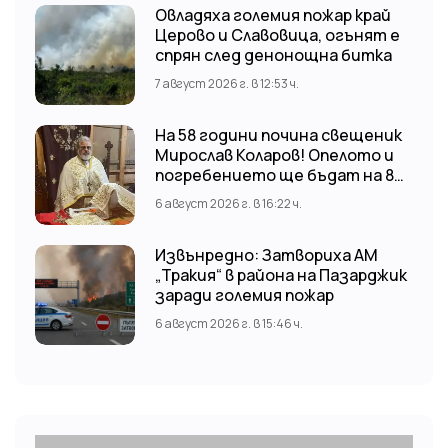
Овладяха големия пожар край
Церово и Славовица, огънят е
спрян след денонощна битка
7 август 2026 г. в 12:53 ч.
На 58 години почина свещеник
Мирослав Коларов! Опелото и
погребението ще бъдат на 8
август (събота) от 11:00 часа в
6 август 2026 г. в 16:22 ч.
храм “Св. Св. Козма и Дамян”, гр.
Кричим.
Извънредно: Затвориха АМ
„Тракия“ в района на Пазарджик
заради големия пожар
6 август 2026 г. в 15:46 ч.