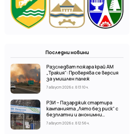
Последни новини
Разследват пожара край АМ
„Тракия“: Проверява се версия
за умишлен палеж
7 август 2026 г. в 13:10 ч.
РЗИ – Пазарджик стартира
кампанията „Лято без риск“ с
безплатни и анонимни
изследвания за ХИВ
7 август 2026 г. в 12:56 ч.