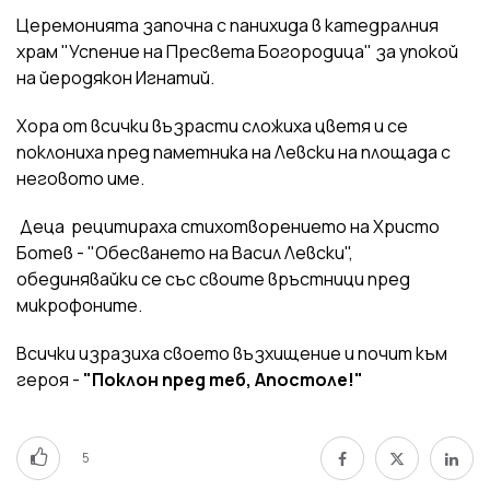
Церемонията започна с панихида в катедралния
храм "Успение на Пресвета Богородица" за упокой
на йеродякон Игнатий.
Хора от всички възрасти сложиха цветя и се
поклониха пред паметника на Левски на площада с
неговото име.
Деца рецитираха стихотворението на Христо
Ботев - "Обесването на Васил Левски",
обединявайки се със своите връстници пред
микрофоните.
Всички изразиха своето възхищение и почит към
героя -
"Поклон пред теб, Апостоле!"
5