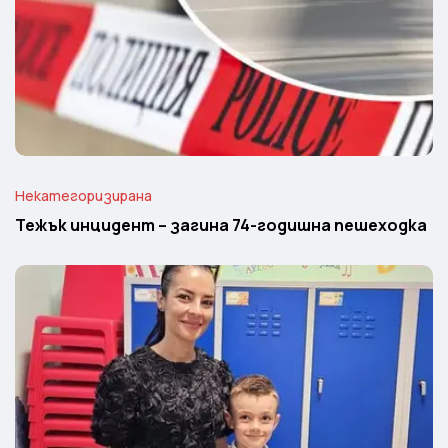
Некатегоризирана
Тежък инцидент – загина 74-годишна пешеходка