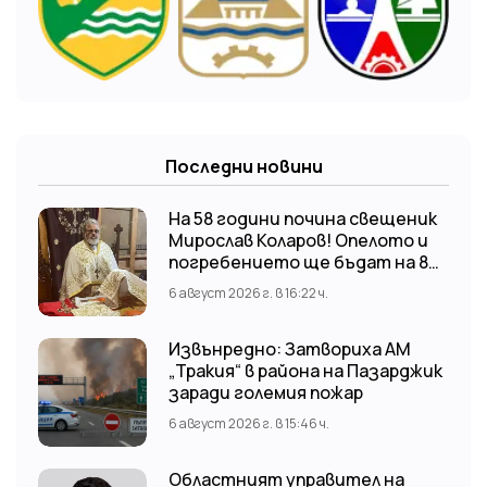
Последни новини
На 58 години почина свещеник
Мирослав Коларов! Опелото и
погребението ще бъдат на 8
август (събота) от 11:00 часа в
6 август 2026 г. в 16:22 ч.
храм “Св. Св. Козма и Дамян”, гр.
Кричим.
Извънредно: Затвориха АМ
„Тракия“ в района на Пазарджик
заради големия пожар
6 август 2026 г. в 15:46 ч.
Областният управител на