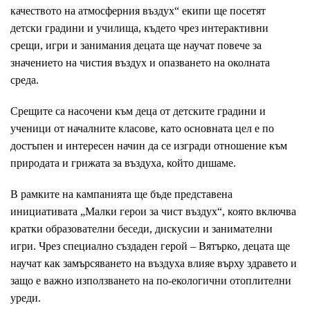
качеството на атмосферния въздух“ екипи ще посетят
детски градини и училища, където чрез интерактивни
срещи, игри и занимания децата ще научат повече за
значението на чистия въздух и опазването на околната
среда.
Срещите са насочени към деца от детските градини и
ученици от началните класове, като основната цел е по
достъпен и интересен начин да се изгради отношение към
природата и грижата за въздуха, който дишаме.
В рамките на кампанията ще бъде представена
инициативата „Малки герои за чист въздух“, която включва
кратки образователни беседи, дискусии и занимателни
игри. Чрез специално създаден герой – Вятърко, децата ще
научат как замърсяването на въздуха влияе върху здравето и
защо е важно използването на по-екологични отоплителни
уреди.