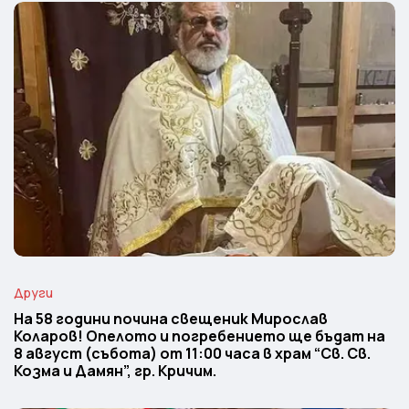
Други
На 58 години почина свещеник Мирослав
Коларов! Опелото и погребението ще бъдат на
8 август (събота) от 11:00 часа в храм “Св. Св.
Козма и Дамян”, гр. Кричим.