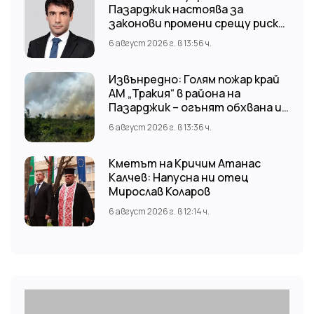
Пазарджик настоява за
законови промени срещу риска
от наводнения
6 август 2026 г. в 13:56 ч.
Извънредно: Голям пожар край
АМ „Тракия“ в района на
Пазарджик – огънят обхвана и
лозови масиви
6 август 2026 г. в 13:36 ч.
Кметът на Кричим Атанас
Калчев: Напусна ни отец
Мирослав Коларов
6 август 2026 г. в 12:14 ч.