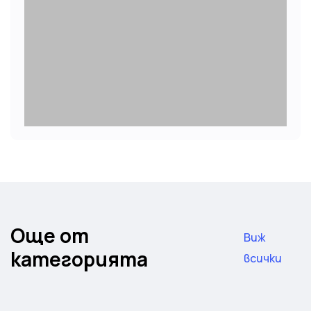
Още от
Виж
категорията
всички