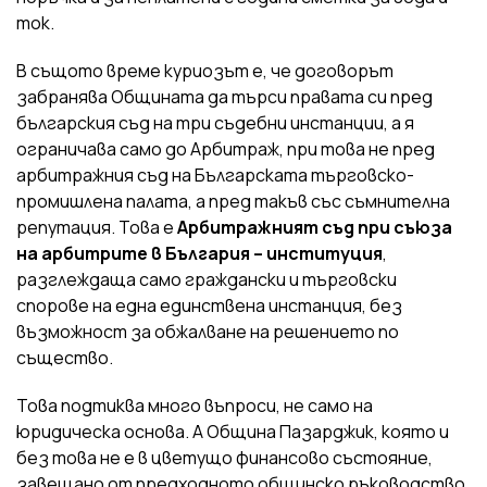
ток.
В същото време куриозът е, че договорът
забранява Общината да търси правата си пред
българския съд на три съдебни инстанции, а я
ограничава само до Арбитраж, при това не пред
арбитражния съд на Българската търговско-
промишлена палата, а пред такъв със съмнителна
репутация. Това е
Арбитражният съд при съюза
на арбитрите в България – институция
,
разглеждаща само граждански и търговски
спорове на една единствена инстанция, без
възможност за обжалване на решението по
същество.
Това подтиква много въпроси, не само на
юридическа основа. А Община Пазарджик, която и
без това не е в цветущо финансово състояние,
завещано от предходното общинско ръководство,