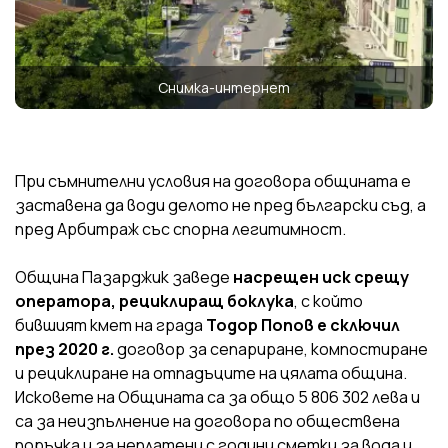
Снимка-интернет
При съмнителни условия на договора общината е
заставена да води делото не пред български съд, а
пред Арбитраж със спорна легитимност.
Община Пазарджик заведе
насрещен иск срещу
оператора, рециклиращ боклука
, с който
бившият кмет на града
Тодор Попов е сключил
през 2020 г.
договор за сепариране, компостиране
и рециклиране на отпадъците на цялата община.
Исковете на Общината са за общо 5 806 302 лева и
са за неизпълнение на договора по обществена
поръчка и за неплатени с години сметки за вода и