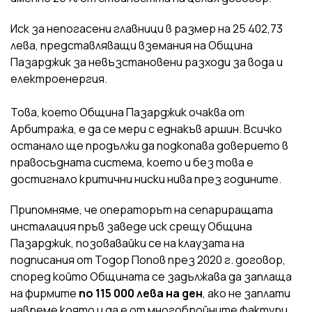
Иск за непогасени главници в размер на 25 402,73
лева, представляващи вземания на Община
Пазарджик за невъзстановени разходи за вода и
електроенергия.
Това, което Община Пазарджик очаква от
Арбитража, е да се мери с еднакъв аршин. Всичко
останало ще продължи да подкопава доверието в
правосъдната система, което и без това е
достигнало критични ниски нива през годините.
Припомняме, че операторът на сепариращата
инсталация пръв заведе иск срещу Община
Пазарджик, позовавайки се на клаузата на
подписания от Тодор Попов през 2020 г. договор,
според който Общината се задължава да заплаща
на фирмите
по 115 000 лева на ден
, ако не заплати
навреме която и да е от многобройните фактури,