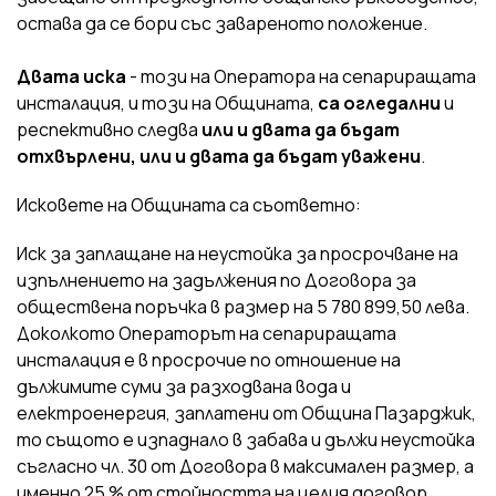
остава да се бори със завареното положение.
Двата иска
- този на Оператора на сепариращата
инсталация, и този на Общината,
са огледални
и
респективно следва
или и двата да бъдат
отхвърлени, или и двата да бъдат уважени
.
Исковете на Общината са съответно:
Иск за заплащане на неустойка за просрочване на
изпълнението на задължения по Договора за
обществена поръчка в размер на 5 780 899,50 лева.
Доколкото Операторът на сепариращата
инсталация е в просрочие по отношение на
дължимите суми за разходвана вода и
електроенергия, заплатени от Община Пазарджик,
то същото е изпаднало в забава и дължи неустойка
съгласно чл. 30 от Договора в максимален размер, а
именно 25 % от стойността на целия договор.