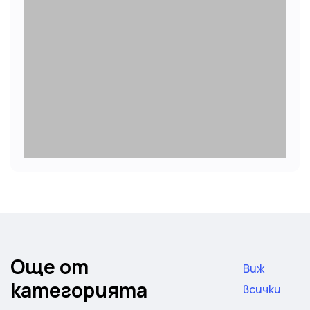
Още от
Виж
категорията
всички