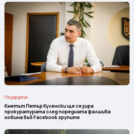
Пазарджик
Кметът Петър Куленски ще сезира
прокуратурата след поредната фалшива
новина във Facebook групите