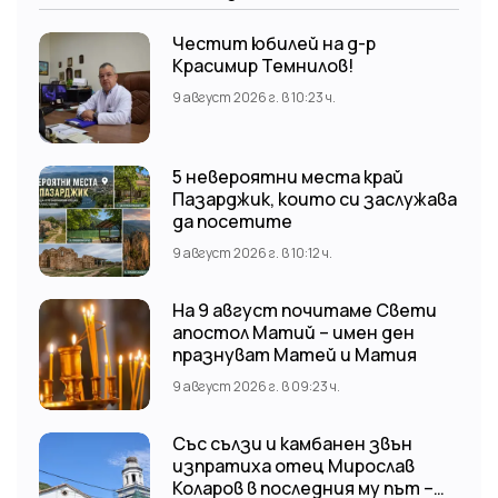
Честит юбилей на д-р
Красимир Темнилов!
9 август 2026 г. в 10:23 ч.
5 невероятни места край
Пазарджик, които си заслужава
да посетите
9 август 2026 г. в 10:12 ч.
На 9 август почитаме Свети
апостол Матий – имен ден
празнуват Матей и Матия
9 август 2026 г. в 09:23 ч.
Със сълзи и камбанен звън
изпратиха отец Мирослав
Коларов в последния му път –