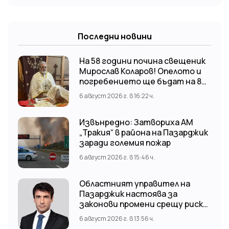
Последни новини
На 58 години почина свещеник
Мирослав Коларов! Опелото и
погребението ще бъдат на 8
август (събота) от 11:00 часа в
6 август 2026 г. в 16:22 ч.
храм “Св. Св. Козма и Дамян”, гр.
Кричим.
Извънредно: Затвориха АМ
„Тракия“ в района на Пазарджик
заради големия пожар
6 август 2026 г. в 15:46 ч.
Областният управител на
Пазарджик настоява за
законови промени срещу риска
от наводнения
6 август 2026 г. в 13:56 ч.