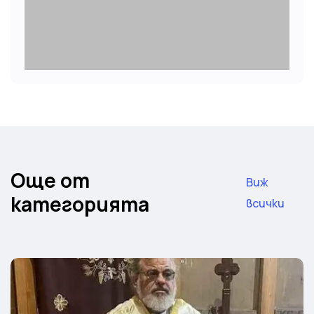
Още от
Виж
категорията
всички