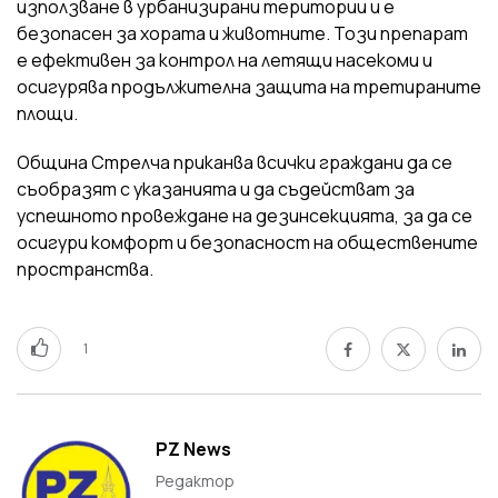
използване в урбанизирани територии и е
безопасен за хората и животните. Този препарат
е ефективен за контрол на летящи насекоми и
осигурява продължителна защита на третираните
площи.
Община Стрелча приканва всички граждани да се
съобразят с указанията и да съдействат за
успешното провеждане на дезинсекцията, за да се
осигури комфорт и безопасност на обществените
пространства.
1
PZ News
Редактор