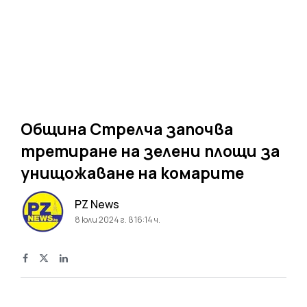
Община Стрелча започва
третиране на зелени площи за
унищожаване на комарите
PZ News
8 юли 2024 г. в 16:14 ч.