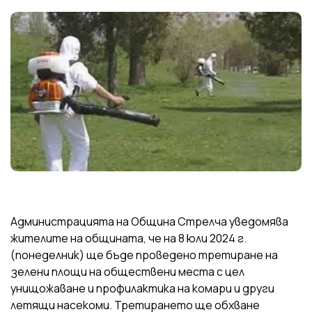
Администрацията на Община Стрелча уведомява
жителите на общината, че на 8 юли 2024 г.
(понеделник) ще бъде проведено третиране на
зелени площи на обществени места с цел
унищожаване и профилактика на комари и други
летящи насекоми. Третирането ще обхване