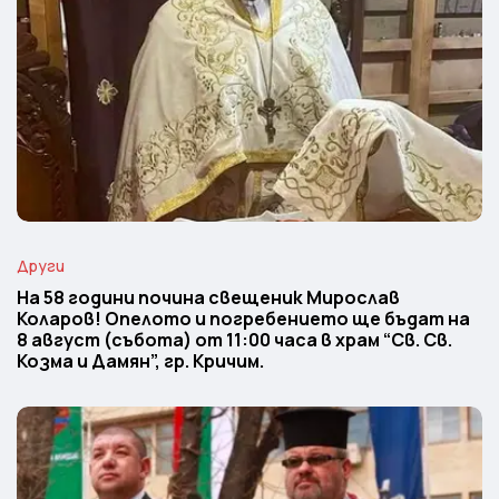
Други
На 58 години почина свещеник Мирослав
Коларов! Опелото и погребението ще бъдат на
8 август (събота) от 11:00 часа в храм “Св. Св.
Козма и Дамян”, гр. Кричим.