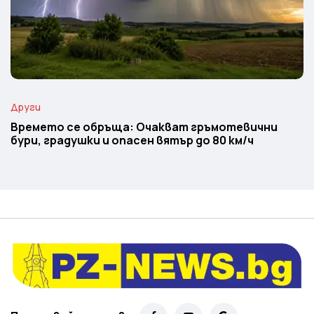
Други
Времето се обръща: Очакват гръмотевични
бури, градушки и опасен вятър до 80 км/ч