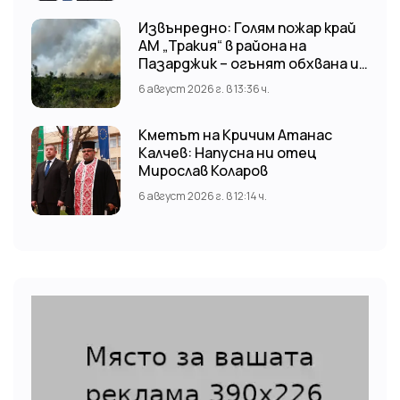
Извънредно: Голям пожар край
АМ „Тракия“ в района на
Пазарджик – огънят обхвана и
лозови масиви
6 август 2026 г. в 13:36 ч.
Кметът на Кричим Атанас
Калчев: Напусна ни отец
Мирослав Коларов
6 август 2026 г. в 12:14 ч.