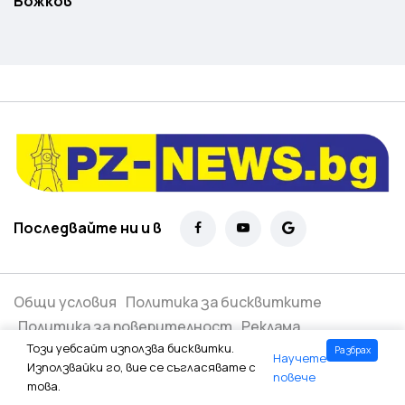
Божков
Последвайте ни и в
Общи условия
Политика за бисквитките
Политика за поверителност
Реклама
Този уебсайт използва бисквитки.
Разбрах
Научете
Всички права запазени ©
2026
Използвайки го, вие се съгласявате с
повече
това.