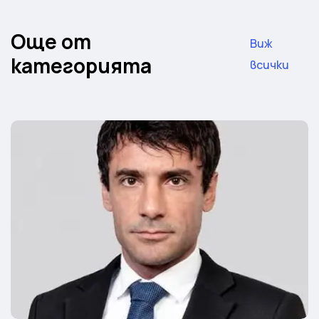
Още от
Виж
категорията
всички