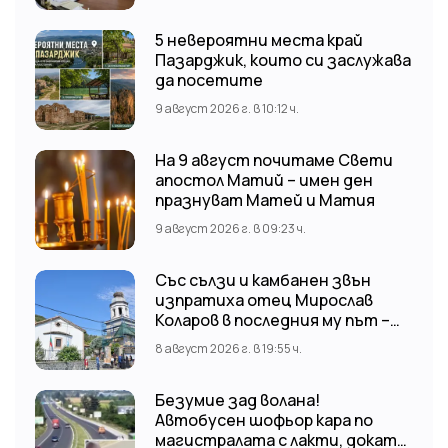
5 невероятни места край
Пазарджик, които си заслужава
да посетите
9 август 2026 г. в 10:12 ч.
На 9 август почитаме Свети
апостол Матий – имен ден
празнуват Матей и Матия
9 август 2026 г. в 09:23 ч.
Със сълзи и камбанен звън
изпратиха отец Мирослав
Коларов в последния му път –
Пловдивският митрополит
8 август 2026 г. в 19:55 ч.
Николай отслужи опелото
Безумие зад волана!
Автобусен шофьор кара по
магистралата с лакти, докато