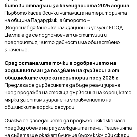
битови отпадъци за календарната 2026 година.
Първото касае всички читалища на територията
на община Пазарджик, а второто –
„Водоснабдяване и канализационни услуги“ ЕООД.
Целта е да се подпомогнат институции и
предприятия, чиято дейност има обществено
значение.
Сред останалите точки е одобрението на
годишния план за ползване на дървесина от
общинските горски територии през 2026 г.
Предлага се дървесината да бъде реализирана
чрез продажба на стояща дървесина на корен, като
мярка за оптимизиране на управлението на
общинските горски ресурси.
Очаква се заседанието да продължи няколко часа,
предвид обема на разглежданите теми. Решенията
на съвета ще окажат влияние върху ключови сфери