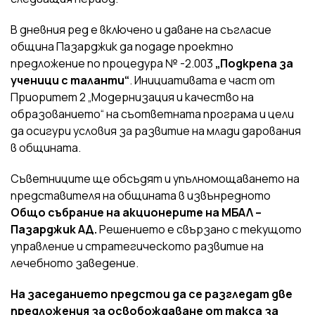
В дневния ред е включено и даване на съгласие
община Пазарджик да подаде проектно
предложение по процедура № -2.003
„Подкрепа за
ученици с таланти“
. Инициативата е част от
Приоритет 2 „Модернизация и качество на
образованието“ на съответната програма и цели
да осигури условия за развитие на млади дарования
в общината.
Съветниците ще обсъдят и упълномощаването на
представителя на общината в извънредното
Общо събрание на акционерите на МБАЛ –
Пазарджик АД.
Решението е свързано с текущото
управление и стратегическото развитие на
лечебното заведение.
На заседанието предстои да се разгледат две
предложения за освобождаване от такса за