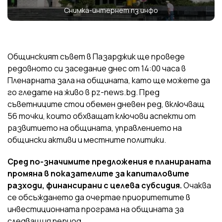
Снимка-интернет пз инфо
Общинският съвет в Пазарджик ще проведе
редовното си заседание днес от 14:00 часа в
Пленарната зала на общината, като ще можете да
го гледате на живо в pz-news.bg. Пред
съветниците стои обемен дневен ред, включващ
56 точки, които обхващат ключови аспекти от
развитието на общината, управлението на
общински активи и местните политики.
Сред по-значимите предложения е планираната
промяна в показателите за капиталовите
разходи, финансирани с целева субсидия.
Очаква
се обсъждането да очертае приоритетите в
инвестиционната програма на общината за
следващия период.