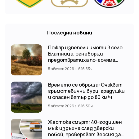
Последни новини
Пожар изпепели имоти в село
Блатница, огнеборци
предотвратиха по-голяма
трагедия
5 август 2026 г. в 16:53 ч.
Времето се обръща: Очакват
гръмотевични бури, градушки
и опасен вятър до 80 км/ч
5 август 2026 г. в 16:30 ч.
Жестока смърт: 40-годишен
мъж издъхна след зверски
побой, проверяват версия за