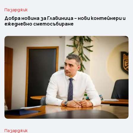
Пазарджик
Добра новина за Главиница – нови контейнери и
ежедневно сметосъбиране
Пазарджик