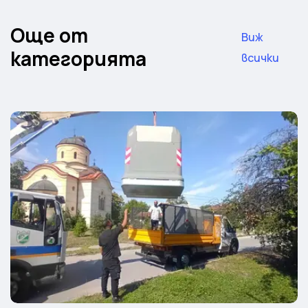
Още от
Виж
категорията
всички