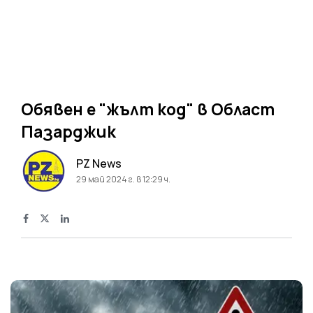
Обявен е "жълт код" в Област
Пазарджик
PZ News
29 май 2024 г. в 12:29 ч.