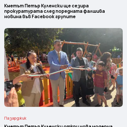
Кметът Петър Куленски ще сезира
прокуратурата след поредната фалшива
новина във Facebook групите
Пазарджик
Кметът Петър Куленски откри нова модерна