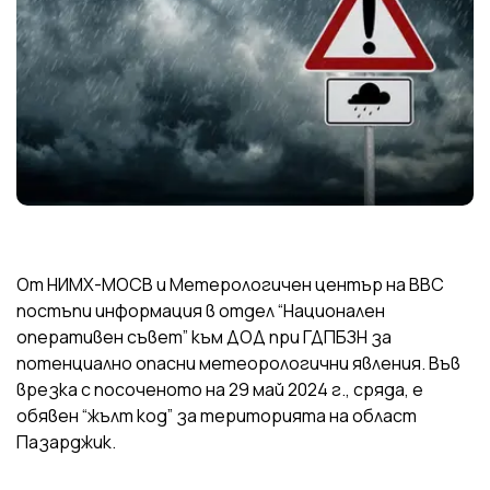
От НИМХ-МОСВ и Метерологичен център на ВВС
постъпи информация в отдел “Национален
оперативен съвет” към ДОД при ГДПБЗН за
потенциално опасни метеорологични явления. Във
врезка с посоченото на 29 май 2024 г., сряда, е
обявен “жълт код” за територията на област
Пазарджик.