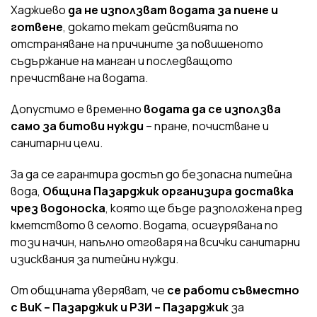
Хаджиево
да не използват водата за пиене и
готвене
, докато текат действията по
отстраняване на причините за повишеното
съдържание на манган и последващото
пречистване на водата.
Допустимо е временно
водата да се използва
само за битови нужди
– пране, почистване и
санитарни цели.
За да се гарантира достъп до безопасна питейна
вода,
Община Пазарджик организира доставка
чрез водоноска
, която ще бъде разположена пред
кметството в селото. Водата, осигурявана по
този начин, напълно отговаря на всички санитарни
изисквания за питейни нужди.
От общината уверяват, че
се работи съвместно
с ВиК – Пазарджик и РЗИ – Пазарджик
за