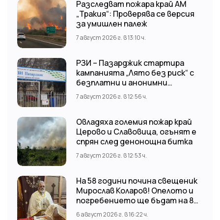
Разследват пожара край АМ
„Тракия“: Проверява се версия
за умишлен палеж
7 август 2026 г. в 13:10 ч.
РЗИ – Пазарджик стартира
кампанията „Лято без риск“ с
безплатни и анонимни
изследвания за ХИВ
7 август 2026 г. в 12:56 ч.
Овладяха големия пожар край
Церово и Славовица, огънят е
спрян след денонощна битка
7 август 2026 г. в 12:53 ч.
На 58 години почина свещеник
Мирослав Коларов! Опелото и
погребението ще бъдат на 8
август (събота) от 11:00 часа в
6 август 2026 г. в 16:22 ч.
храм “Св. Св. Козма и Дамян”, гр.