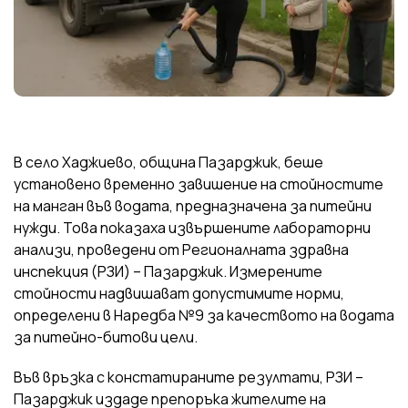
В село Хаджиево, община Пазарджик, беше
установено временно завишение на стойностите
на манган във водата, предназначена за питейни
нужди. Това показаха извършените лабораторни
анализи, проведени от Регионалната здравна
инспекция (РЗИ) – Пазарджик. Измерените
стойности надвишават допустимите норми,
определени в Наредба №9 за качеството на водата
за питейно-битови цели.
Във връзка с констатираните резултати, РЗИ –
Пазарджик издаде препоръка жителите на