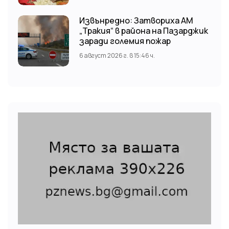
Кричим.
Извънредно: Затвориха АМ
„Тракия“ в района на Пазарджик
заради големия пожар
6 август 2026 г. в 15:46 ч.