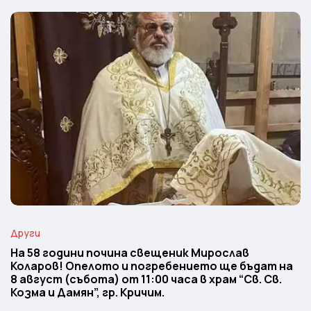
Други
На 58 години почина свещеник Мирослав
Коларов! Опелото и погребението ще бъдат на
8 август (събота) от 11:00 часа в храм “Св. Св.
Козма и Дамян”, гр. Кричим.