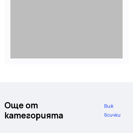
Още от
Виж
категорията
всички