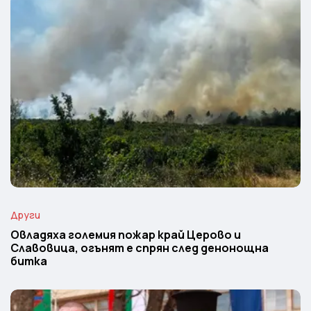
Други
Овладяха големия пожар край Церово и
Славовица, огънят е спрян след денонощна
битка