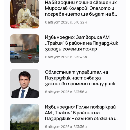
На 58 години почина свещеник
Мирослав Коларов! Опелото и
погребението ще бъдат на 8
август (събота) от 11:00 часа в
6 август 2026 г. в 16:22 ч.
храм “Св. Св. Козма и Дамян”, гр.
Кричим.
Извънредно: Затвориха АМ
„Тракия“ в района на Пазарджик
заради големия пожар
6 август 2026 г. в 15:46 ч.
Областният управител на
Пазарджик настоява за
законови промени срещу риска
от наводнения
6 август 2026 г. в 13:56 ч.
Извънредно: Голям пожар край
АМ „Тракия“ в района на
Пазарджик – огънят обхвана и
лозови масиви
6 август 2026 г. в 13:36 ч.