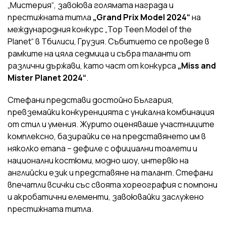
„Мистерия“, завоюва голямата награда и
престижната титла
„Grand Prix Model 2024“
на
международния конкурс „Top Teen Model of the
Planet“ в Тбилиси, Грузия. Събитието се проведе в
рамките на цяла седмица и събра таланти от
различни държави, като част от конкурса
„Miss and
Mister Planet 2024“
.
Стефани представи достойно България,
превземайки конкуренцията с уникална комбинация
от стил и умения. Журито оценяваше участниците
комплексно, базирайки се на представянето им в
няколко етапа – дефиле с официални тоалети и
национални костюми, модно шоу, интервю на
английски език и представяне на талант. Стефани
впечатли всички със своята хореография с помпони
и акробатични елементи, завоювайки заслужено
престижната титла.