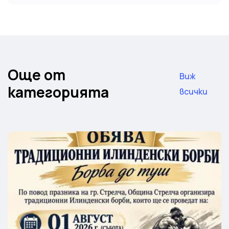
Още от
Виж
категорията
всички