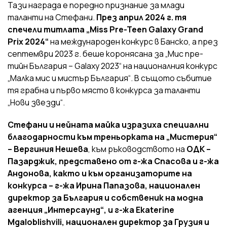
Тази награда е поредно признание за млади
таланти на Стефани.
През април 2024 г. тя
спечели титлата „Miss Pre-Teen Galaxy Grand
Prix 2024“
на международен конкурс в Банско, а през
септември 2023 г. беше коронясана за „Мис пре-
тийн България – Galaxy 2023“ на националния конкурс
„Малка мис и мистър България“. В същото събитие
тя грабна и първо място в конкурса за таланти
„Нови звезди“.
Стефани и нейната майка изразиха специални
благодарности към треньорката на „Мистерия“
– Вергиния Нешева
, към ръководството на
ОДК –
Пазарджик, представено от г-жа Спасова и г-жа
Андонова, както и към организаторите на
конкурса – г-жа Ирина Папазова, национален
директор за България и собственик на модна
агенция „Интерсаунд“, и г-жа Ekaterine
Mgaloblishvili, национален директор за Грузия и