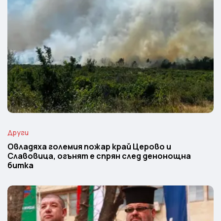
Други
Овладяха големия пожар край Церово и
Славовица, огънят е спрян след денонощна
битка