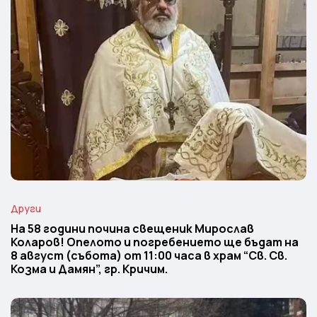
Други
На 58 години почина свещеник Мирослав
Коларов! Опелото и погребението ще бъдат на
8 август (събота) от 11:00 часа в храм “Св. Св.
Козма и Дамян”, гр. Кричим.