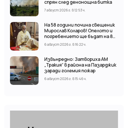
спрян след денонощна битка
7 август 2026 г. в 12:53 ч.
На 58 години почина свещеник
Мирослав Коларов! Опелото и
погребението ще бъдат на 8
август (събота) от 11:00 часа в
6 август 2026 г. в 16:22 ч.
храм “Св. Св. Козма и Дамян”, гр.
Кричим.
Извънредно: Затвориха АМ
„Тракия“ в района на Пазарджик
заради големия пожар
6 август 2026 г. в 15:46 ч.