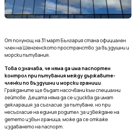
От полунощ на 31 март България стана официален
член на Шенгенското пространство за въздушни и
морски пътувания.
Това означава, че няма да има паспортен
контрол при пътувания между държавите-
членки по въздушни и морски граници
.
Гражданите ще бъдат насочвани към специални
гейтове. Децата няма да се изисква да имат
декларация за съгласие за пътуване, но при
несъгласие на единия родител за извеждане на
детето извън граница, може да се откаже
издаването на паспорт.