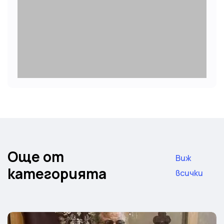
Още от
Виж
категорията
всички