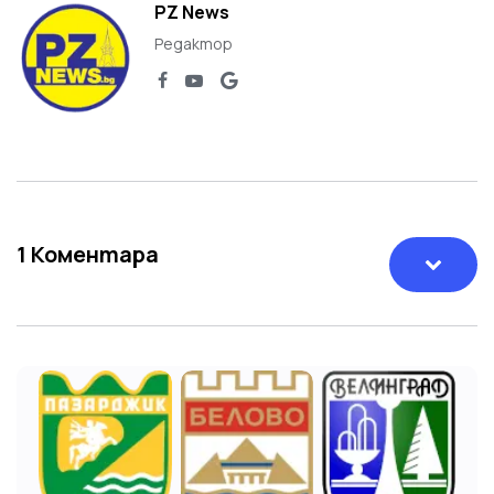
PZ News
Редактор
1
Коментара