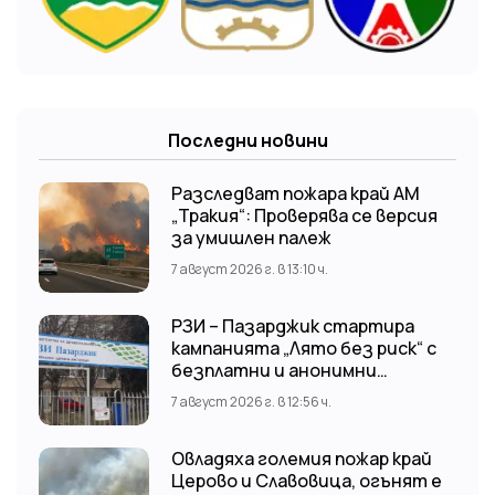
Последни новини
Разследват пожара край АМ
„Тракия“: Проверява се версия
за умишлен палеж
7 август 2026 г. в 13:10 ч.
РЗИ – Пазарджик стартира
кампанията „Лято без риск“ с
безплатни и анонимни
изследвания за ХИВ
7 август 2026 г. в 12:56 ч.
Овладяха големия пожар край
Церово и Славовица, огънят е