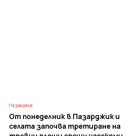
Пазарджик
От понеделник в Пазарджик и
селата започва третиране на
тревни площи срещу насекоми