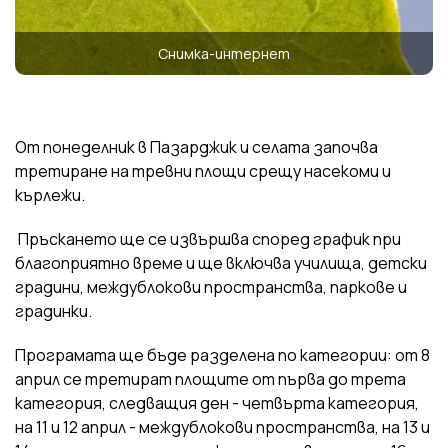
Снимка-интернет
От понеделник в Пазарджик и селата започва
третиране на тревни площи срещу насекоми и
кърлежи.
Пръскането ще се извършва според график при
благоприятно време и ще включва училища, детски
градини, междублокови пространства, паркове и
градинки.
Програмата ще бъде разделена по категории: от 8
април се третират площите от първа до трета
категория, следващия ден - четвърта категория,
на 11 и 12 април - междублокови пространства, на 13 и