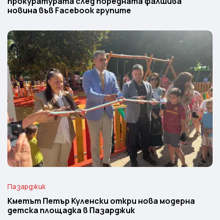
прокуратурата след поредната фалшива
новина във Facebook групите
Пазарджик
Кметът Петър Куленски откри нова модерна
детска площадка в Пазарджик