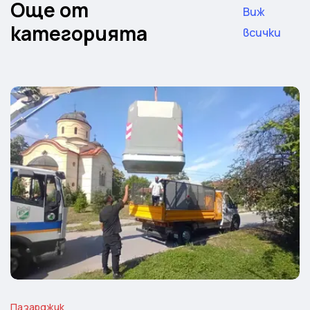
Още от
Виж
категорията
всички
Пазарджик