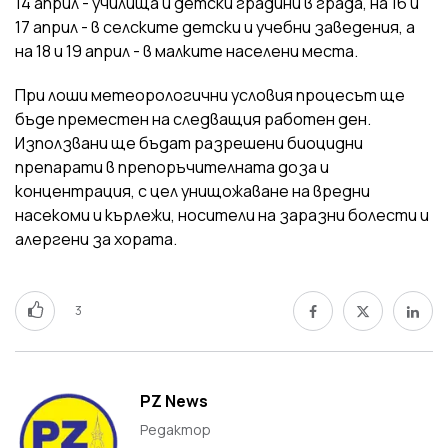
14 април - училища и детски градини в града, на 16 и
17 април - в селските детски и учебни заведения, а
на 18 и 19 април - в малките населени места.
При лоши метеорологични условия процесът ще
бъде преместен на следващия работен ден.
Използвани ще бъдат разрешени биоцидни
препарати в препоръчителната доза и
концентрация, с цел унищожаване на вредни
насекоми и кърлежи, носители на заразни болести и
алергени за хората.
3
PZ News
Редактор