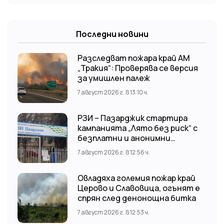
Последни новини
Разследват пожара край АМ
„Тракия“: Проверява се версия
за умишлен палеж
7 август 2026 г. в 13:10 ч.
РЗИ – Пазарджик стартира
кампанията „Лято без риск“ с
безплатни и анонимни
изследвания за ХИВ
7 август 2026 г. в 12:56 ч.
Овладяха големия пожар край
Церово и Славовица, огънят е
спрян след денонощна битка
7 август 2026 г. в 12:53 ч.