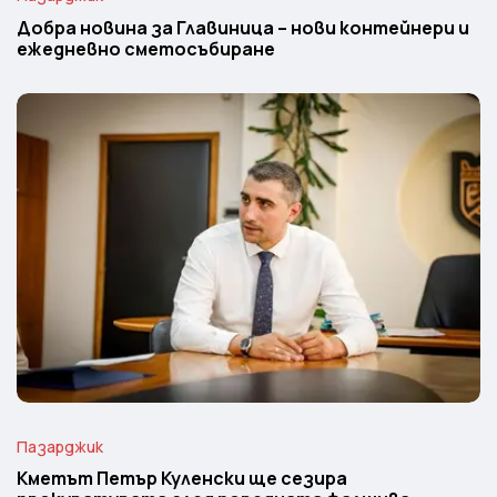
Добра новина за Главиница – нови контейнери и
ежедневно сметосъбиране
Пазарджик
Кметът Петър Куленски ще сезира