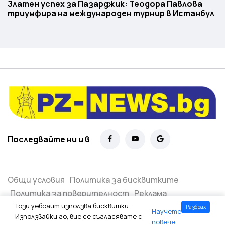
Златен успех за Пазарджик: Теодора Павлова
триумфира на международен турнир в Истанбул
Последвайте ни и в
Общи условия
Политика за бисквитките
Политика за поверителност
Реклама
Този уебсайт използва бисквитки.
Разбрах
Научете
Всички права запазени ©
2026
Използвайки го, вие се съгласявате с
повече