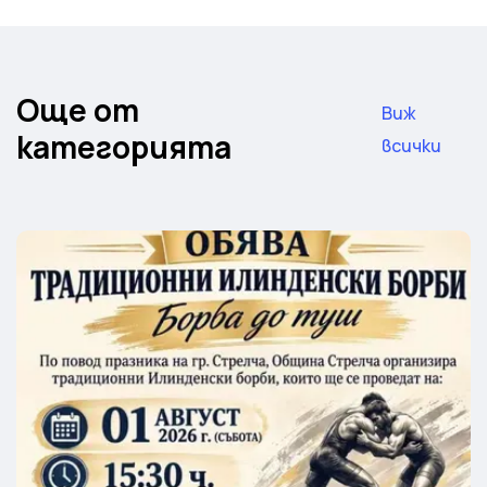
Още от
Виж
категорията
всички