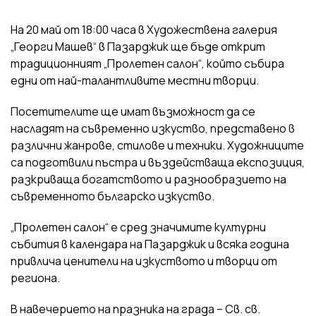
На 20 май от 18:00 часа в Художествена галерия
„Георги Машев“ в Пазарджик ще бъде открит
традиционният „Пролетен салон“, който събира
едни от най-талантливите местни творци.
Посетителите ще имат възможност да се
насладят на съвременно изкуство, представено в
различни жанрове, стилове и техники. Художниците
са подготвили пъстра и въздействаща експозиция,
разкриваща богатството и разнообразието на
съвременното българско изкуство.
„Пролетен салон“ е сред значимите културни
събития в календара на Пазарджик и всяка година
привлича ценители на изкуството и творци от
региона.
В навечерието на празника на града – Св. св.