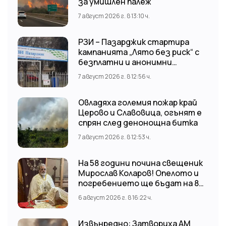
за умишлен палеж
7 август 2026 г. в 13:10 ч.
РЗИ – Пазарджик стартира
кампанията „Лято без риск“ с
безплатни и анонимни
изследвания за ХИВ
7 август 2026 г. в 12:56 ч.
Овладяха големия пожар край
Церово и Славовица, огънят е
спрян след денонощна битка
7 август 2026 г. в 12:53 ч.
На 58 години почина свещеник
Мирослав Коларов! Опелото и
погребението ще бъдат на 8
август (събота) от 11:00 часа в
6 август 2026 г. в 16:22 ч.
храм “Св. Св. Козма и Дамян”, гр.
Кричим.
Извънредно: Затвориха АМ