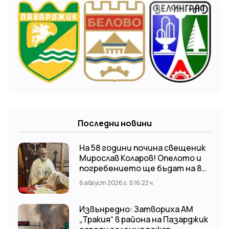
Последни новини
На 58 години почина свещеник
Мирослав Коларов! Опелото и
погребението ще бъдат на 8
август (събота) от 11:00 часа в
6 август 2026 г. в 16:22 ч.
храм “Св. Св. Козма и Дамян”, гр.
Кричим.
Извънредно: Затвориха АМ
„Тракия“ в района на Пазарджик