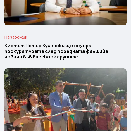
Пазарджик
Кметът Петър Куленски ще сезира
прокуратурата след поредната фалшива
новина във Facebook групите