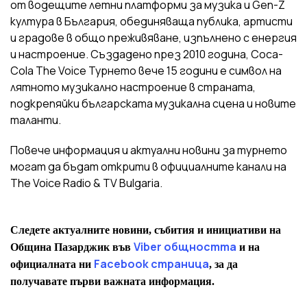
от водещите летни платформи за музика и Gen-Z
култура в България, обединяваща публика, артисти
и градове в общо преживяване, изпълнено с енергия
и настроение. Създадено през 2010 година, Coca-
Cola The Voice Турнето вече 15 години е символ на
лятното музикално настроение в страната,
подкрепяйки българската музикална сцена и новите
таланти.
Повече информация и актуални новини за турнето
могат да бъдат открити в официалните канали на
The Voice Radio & TV Bulgaria.
Следете актуалните новини, събития и инициативи на
Viber общността
Община Пазарджик във
и на
Facebook страница
официалната ни
, за да
получавате първи важната информация.