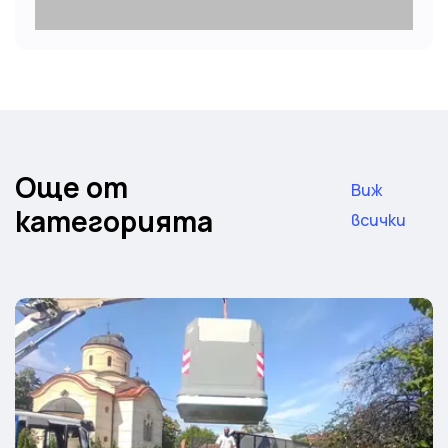
Още от
Виж
категорията
всички