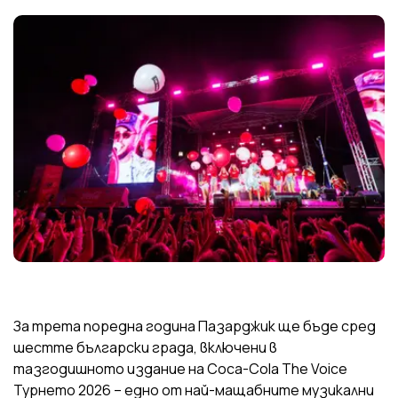
За трета поредна година Пазарджик ще бъде сред
шестте български града, включени в
тазгодишното издание на Coca-Cola The Voice
Турнето 2026 – едно от най-мащабните музикални