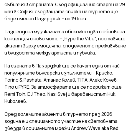
събития в страната. След официалния старт на 29
май в София, следващата спирка на турнето ще
бъде именно Пазарджик – на 19 юни.
Тази година музикалната обиколка идва с обновена
концепция и ново мото – „Hype the Vibe“, поставящо
акцент върху емоцията, споделеното преживяване
и близостта между артисти и публика.
На сцената в Пазарджик ще се качат едни от най-
популярните български изпълнители – Криско,
Torino & Pashata, Атанас Колев, TITA, Алекс Колев,
Tino и FYRE. За атмосферата ще се погрижат още
Remi Toin, DJ Theo, Nasi Svej и барабанистът Ник
Николаев.
Сред големите акценти в турнето през 2026
година е и специалното участие на световната
звезда в социалните мрежи Andrew Wave aka Red