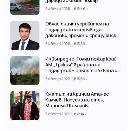
заради големия пожар
6 август 2026 г. в 15:46 ч.
Областният управител на
Пазарджик настоява за
законови промени срещу риска
от наводнения
6 август 2026 г. в 13:56 ч.
Извънредно: Голям пожар край
АМ „Тракия“ в района на
Пазарджик – огънят обхвана и
лозови масиви
6 август 2026 г. в 13:36 ч.
Кметът на Кричим Атанас
Калчев: Напусна ни отец
Мирослав Коларов
6 август 2026 г. в 12:14 ч.