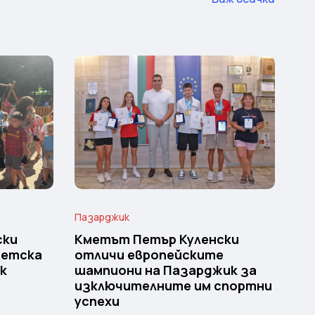
Пазарджик
ски
Кметът Петър Куленски
детска
отличи европейските
к
шампиони на Пазарджик за
изключителните им спортни
успехи