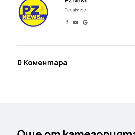
PZ News
Редактор
0
Коментара
Още от категорият