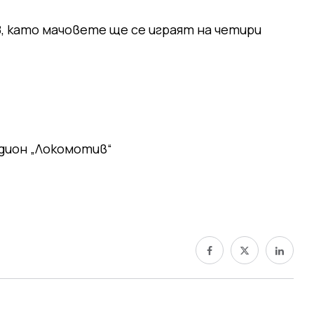
8, като мачовете ще се играят на четири
адион „Локомотив“