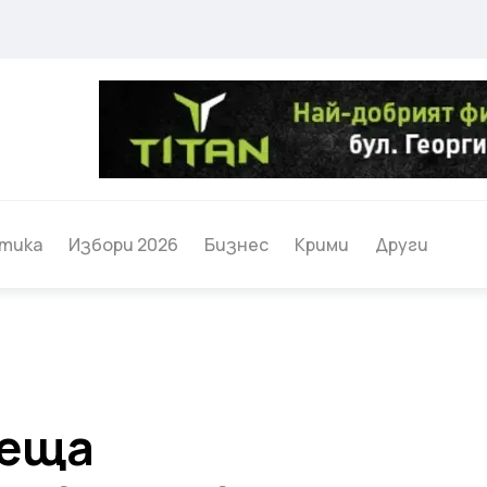
тика
Избори 2026
Бизнес
Крими
Други
реща