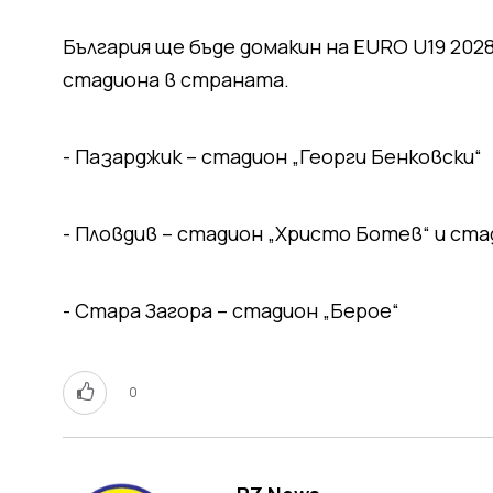
България ще бъде домакин на EURO U19 202
стадиона в страната.
- Пазарджик – стадион „Георги Бенковски“
- Пловдив – стадион „Христо Ботев“ и ст
- Стара Загора – стадион „Берое“
0