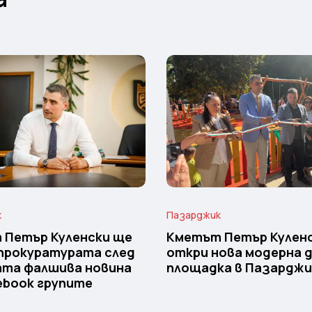
к
Пазарджик
 Петър Куленски ще
Кметът Петър Кулен
прокуратурата след
откри нова модерна 
ата фалшива новина
площадка в Пазарджи
ebook групите