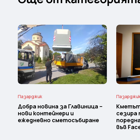
Пазарджик
Пазарджи
Добра новина за Главиница –
Кметът
нови контейнери и
сезира 
ежедневно сметосъбиране
поредн
във Fac