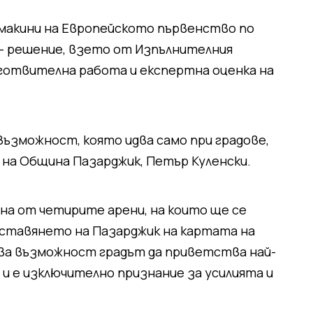
омакини на Европейското първенство по
. – решение, взето от Изпълнителния
готвителна работа и експертна оценка на
 възможност, която идва само при градове,
т на Община Пазарджик, Петър Куленски.
дна от четирите арени, на които ще се
ставянето на Пазарджик на картата на
ва възможност градът да приветства най-
 е изключително признание за усилията и