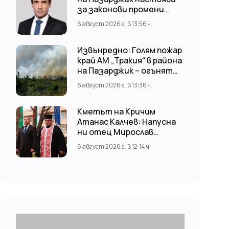
за законови промени
срещу риска от
6 август 2026 г. в 13:56 ч.
наводнения
Извънредно: Голям пожар
край АМ „Тракия“ в района
на Пазарджик – огънят
обхвана и лозови масиви
6 август 2026 г. в 13:36 ч.
Кметът на Кричим
Атанас Калчев: Напусна
ни отец Мирослав
Коларов
6 август 2026 г. в 12:14 ч.