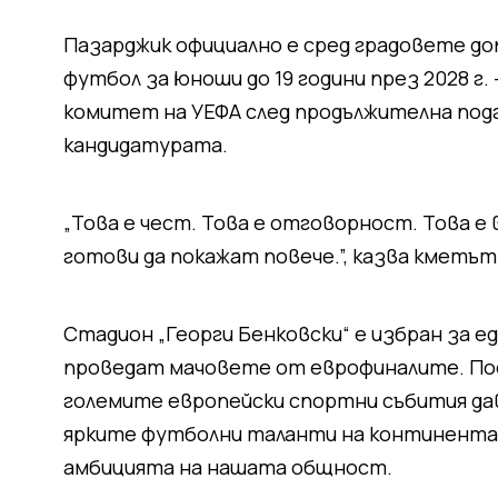
Пазарджик официално е сред градовете д
футбол за юноши до 19 години през 2028 г
комитет на УЕФА след продължителна под
кандидатурата.
„
Това е чест. Това е отговорност. Това е
готови да покажат повече
.”, казва кметъ
Стадион „Георги Бенковски“ е избран за е
проведат мачовете от еврофиналите. По
големите европейски спортни събития да
ярките футболни таланти на континента и
амбицията на нашата общност.