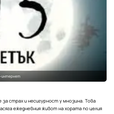
а-интернет
 за страх и несигурност у мнозина. Това
засяга ежедневния живот на хората по целия