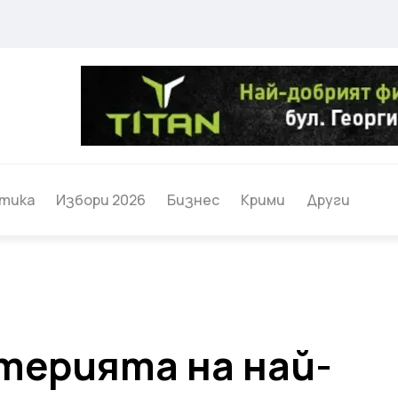
тика
Избори 2026
Бизнес
Крими
Други
терията на най-