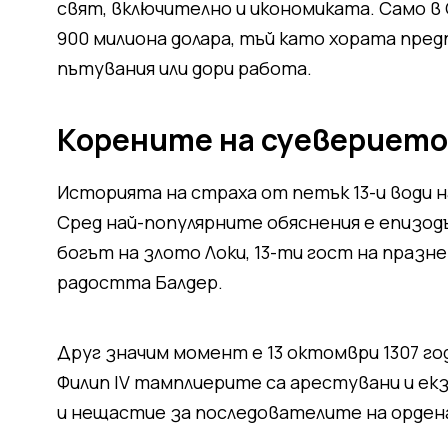
свят, включително и икономиката. Само в 
900 милиона долара, тъй като хората пр
пътувания или дори работа.
Корените на суеверието
Историята на страха от петък 13-и води н
Сред най-популярните обяснения е епизод
богът на злото Локи, 13-ти гост на празн
радостта Балдер.
Друг значим момент е 13 октомври 1307 го
Филип IV тамплиерите са арестувани и екз
и нещастие за последователите на орден