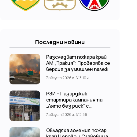
Последни новини
Разследват пожара край
АМ „Тракия“: Проверява се
версия за умишлен палеж
7 август 2026 г. в 13:10 ч.
РЗИ – Пазарджик
стартира кампанията
„Лято без риск“ с
безплатни и анонимни
7 август 2026 г. в 12:56 ч.
изследвания за ХИВ
Овладяха големия пожар
край Церово и Славовица,