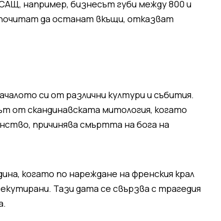
САЩ, например, бизнесът губи между 800 и
едпочитат да останат вкъщи, отказват
ачалото си от различни култури и събития.
ът от скандинавската митология, когато
енство, причинява смъртта на бога на
дина, когато по нареждане на френския крал
екутирани. Тази дата се свързва с трагедия
а.