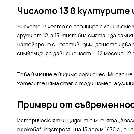
Числото 13 в културите
Числото 13 често се асоциира с лош късме
групи от 12, а 13-тият бил смятан за самия
натоварено с негативизъм, защото идва с
символизира завършеност — 12 месеца, 12 з
Това влияние е видимо дори днес. Много не
хотелите няма стая с този номер, а улиц
Примери от съвременн
Историческият инцидент с мисията „Аполо
прокоба“. Изстрелян на 13 април 1970 г., с 