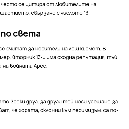
ие често се цитира от любителите на
щастието, свързано с числото 13.
по света
 се считат за носители на лош късмет. В
ер, вторник 13-и има сходна репутация, тъй
а на войната Арес.
ато всеки друг, за други той носи усещане за
т, че хората, склонни към песимизъм, са по-