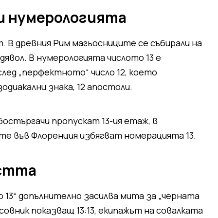
 и нумерологията
т. В древния Рим магьосниците се събирали на
 дявол. В нумерологията числото 13 е
лед „перфектното“ число 12, което
одиакални знака, 12 апостоли.
бостъргачи пропускат 13-ия етаж, в
ите във Флоренция избягват номерацията 13.
остта
 13“ допълнително засилва мита за „черната
часовник показващ 13:13, екипажът на совалката