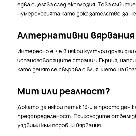
едва оцелява след експлозия. Това събит
нумерологията като доказателство за не
Алтернативни вярвания 
Интересно е, че в някои култури други дни
испаноговорящите страни и Гърция, наприм
като денят се свързва с влиянието на бог
Мит или реалност?
Докато за някои петък 13-и е просто ден к
предопределеност. Психолозите отбелязва
уязвими към подобни вярвания.