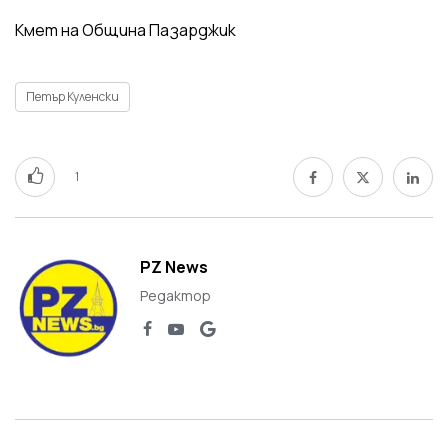
Кмет на Община Пазарджик
Петър Куленски
1
PZ News
Редактор