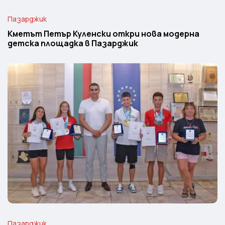
Пазарджик
Кметът Петър Куленски откри нова модерна
детска площадка в Пазарджик
Пазарджик