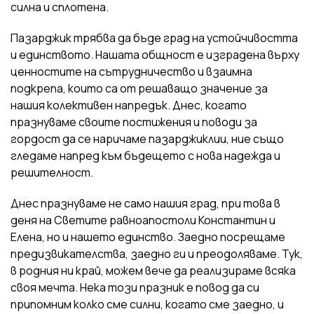
силна и сплотена.
Пазарджик трябва да бъде град на устойчивостта
и единството. Нашата общност е изградена върху
ценностите на сътрудничество и взаимна
подкрепа, които са от решаващо значение за
нашия колективен напредък. Днес, когато
празнуваме своите постижения и поводи за
гордост да се наричаме пазарджиклии, ние също
гледаме напред към бъдещето с нова надежда и
решителност.
Днес празнуваме не само нашия град, при това в
деня на Светите равноапостоли Константин и
Елена, но и нашето единство. Заедно посрещаме
предизвикателства, заедно ги и преодоляваме. Тук,
в родния ни край, можем вече да реализираме всяка
своя мечта. Нека този празник е повод да си
припомним колко сме силни, когато сме заедно, и