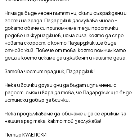
Няма да бъде лесен пътят ни, скъпи съграждани и
гости на града. Пазарджик заслужава много –
докато обаче си припомняме тези простички
редове на Фурнаджиев, няма сила, която да спре
новата скорост, с която Пазарджик ще бъде
отново жив. Повече от това, която помним като
деца и което искаме да изживеят и нашите деца.
Затова честит празник, Пазарджик!
Нека и всички други дни да бъдат изпълнени с
радост, смях и вяра за това, че Пазарджик ще бъде
истински добър за всички.
Нека продължаваме да обичаме и да се грижим за
нашия град така, както той заслужава!
Петър КУЛЕНСКИ