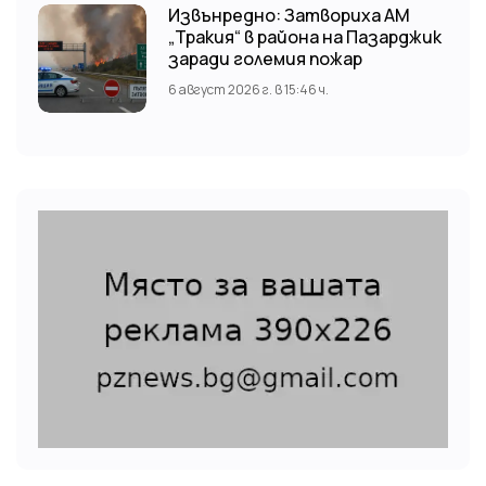
Извънредно: Затвориха АМ
„Тракия“ в района на Пазарджик
заради големия пожар
6 август 2026 г. в 15:46 ч.