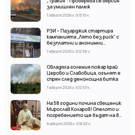
„Тракия“: Проверява се версия
за умишлен палеж
7 август 2026 г. в 13:10 ч.
РЗИ – Пазарджик стартира
кампанията „Лято без риск“ с
безплатни и анонимни
изследвания за ХИВ
7 август 2026 г. в 12:56 ч.
Овладяха големия пожар край
Церово и Славовица, огънят е
спрян след денонощна битка
7 август 2026 г. в 12:53 ч.
На 58 години почина свещеник
Мирослав Коларов! Опелото и
погребението ще бъдат на 8
август (събота) от 11:00 часа в
6 август 2026 г. в 16:22 ч.
храм “Св. Св. Козма и Дамян”, гр.
Кричим.