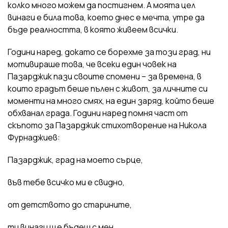
колко много можем да постигнем. А моята цел
винаги е била това, което днес е мечта, утре да
бъде реалността, в която живеем всички.
Години наред, докато се борехме за този град, ни
мотивираше това, че всеки един човек на
Пазарджик пази своите спомени – за времена, в
които градът беше пълен с живот, за личните си
моменти на много смях, на един заряд, който беше
обхванал града. Години наред помня част от
скъпото за Пазарджик стихотворение на Никола
Фурнаджиев:
Пазарджик, град на моето сърце,
във тебе всичко ми е свидно,
от детството до старините,
ти винаги ще бъдеш с мен.