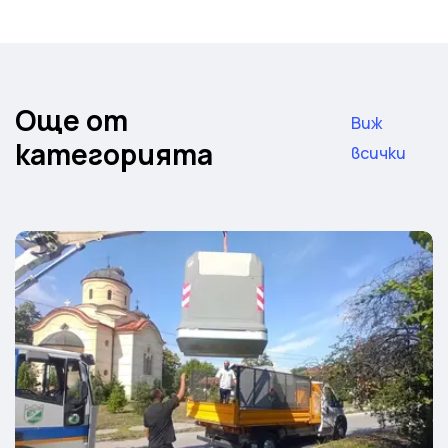
Още от
Виж
категорията
всички