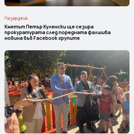
Пазарджик
Кметът Петър Куленски ще сезира
прокуратурата след поредната фалшива
новина във Facebook групите