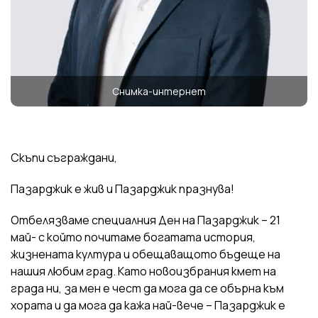
Снимка-интернет
Скъпи съграждани,
Пазарджик е жив и Пазарджик празнува!
Отбелязваме специалния Ден на Пазарджик – 21
май- с който почитаме богатата история,
жизнената култура и обещаващото бъдеще на
нашия любим град. Като новоизбрания кмет на
града ни, за мен е чест да мога да се обърна към
хората и да мога да кажа най-вече – Пазарджик е