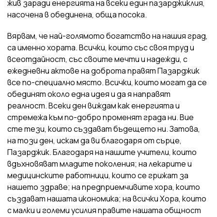
жив заради енергията на всеки един пазарджиклия,
насочена в обединена, обща посока.
Вярвам, че най-голямото богатство на нашия град,
са именно хората. Всички, които със своя труд и
всеотдайност, със своите мечти и надежди, с
ежедневни актове на доброта правят Пазарджик
все по-специално място. Всички, които могат да се
обединят около една идея и да я направят
реалност. Всеки ден виждам как енергията и
стремежа към по-добро променят града ни. Вие
сте тези, които създават бъдещето ни. Затова,
на този ден, искам да ви благодаря от сърце,
Пазарджик. Благодаря на нашите учители, които
вдъхновяват младите поколения; на лекарите и
медицинските работници, които се грижат за
нашето здраве; на предприемчивите хора, които
създават нашата икономика; на всички Хора, които
с малки и големи усилия правите нашата общност