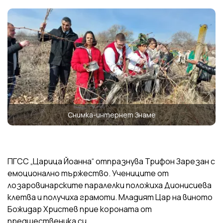
Снимка-интернет Знаме
ПГСС „Царица Йоанна“ отпразнува Трифон Зарезан с
емоционално тържество. Учениците от
лозаровинарските паралелки положиха Дионисиева
клетва и получиха грамоти. Младият Цар на виното
Божидар Христев прие короната от
предшественика си.