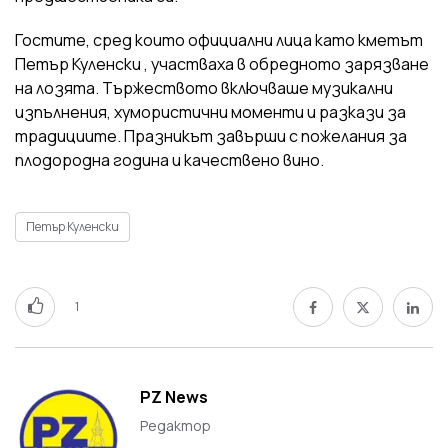
Гостите, сред които официални лица като кметът
Петър Куленски , участваха в обредното зарязване
на лозята. Тържеството включваше музикални
изпълнения, хумористични моменти и разкази за
традициите. Празникът завърши с пожелания за
плодородна година и качествено вино.
Петър Куленски
1
PZ News
Редактор