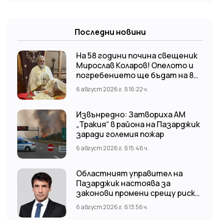
Последни новини
На 58 години почина свещеник
Мирослав Коларов! Опелото и
погребението ще бъдат на 8
август (събота) от 11:00 часа в
6 август 2026 г. в 16:22 ч.
храм “Св. Св. Козма и Дамян”, гр.
Кричим.
Извънредно: Затвориха АМ
„Тракия“ в района на Пазарджик
заради големия пожар
6 август 2026 г. в 15:46 ч.
Областният управител на
Пазарджик настоява за
законови промени срещу риска
от наводнения
6 август 2026 г. в 13:56 ч.