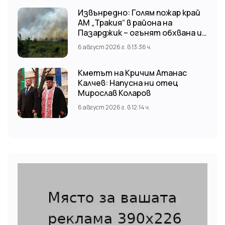
Извънредно: Голям пожар край
АМ „Тракия“ в района на
Пазарджик – огънят обхвана и
лозови масиви
6 август 2026 г. в 13:36 ч.
Кметът на Кричим Атанас
Калчев: Напусна ни отец
Мирослав Коларов
6 август 2026 г. в 12:14 ч.