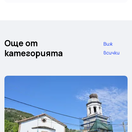
Още от
Виж
категорията
всички