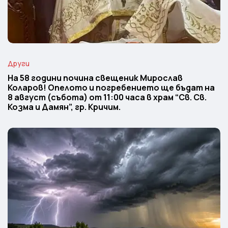
Други
На 58 години почина свещеник Мирослав
Коларов! Опелото и погребението ще бъдат на
8 август (събота) от 11:00 часа в храм “Св. Св.
Козма и Дамян”, гр. Кричим.