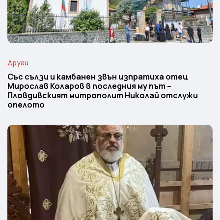
Други
Със сълзи и камбанен звън изпратиха отец
Мирослав Коларов в последния му път –
Пловдивският митрополит Николай отслужи
опелото