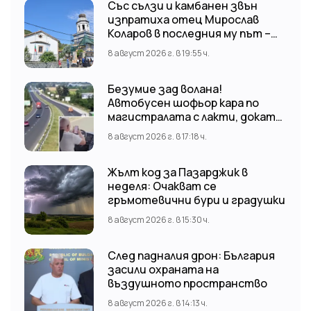
Със сълзи и камбанен звън
изпратиха отец Мирослав
Коларов в последния му път –
Пловдивският митрополит
8 август 2026 г. в 19:55 ч.
Николай отслужи опелото
Безумие зад волана!
Автобусен шофьор кара по
магистралата с лакти, докато
гледа TikTok
8 август 2026 г. в 17:18 ч.
Жълт код за Пазарджик в
неделя: Очакват се
гръмотевични бури и градушки
8 август 2026 г. в 15:30 ч.
След падналия дрон: България
засили охраната на
въздушното пространство
8 август 2026 г. в 14:13 ч.