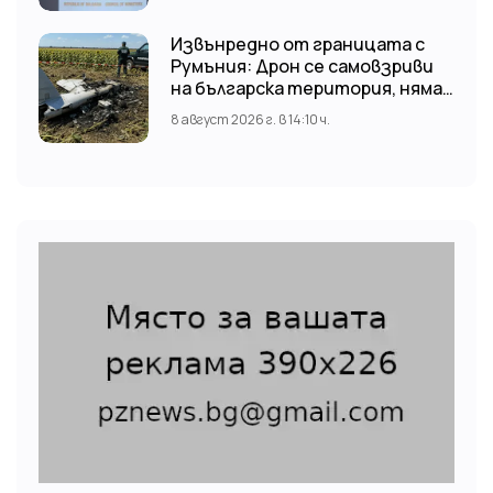
Извънредно от границата с
Румъния: Дрон се самовзриви
на българска територия, няма
щети
8 август 2026 г. в 14:10 ч.