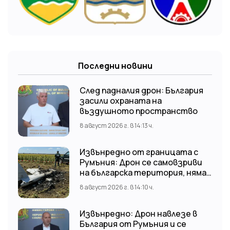
Последни новини
След падналия дрон: България
засили охраната на
въздушното пространство
8 август 2026 г. в 14:13 ч.
Извънредно от границата с
Румъния: Дрон се самовзриви
на българска територия, няма
щети
8 август 2026 г. в 14:10 ч.
Извънредно: Дрон навлезе в
България от Румъния и се