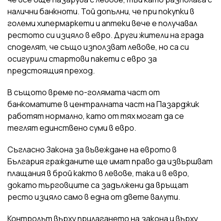
налични банкноти. Той допълни, че при покупки в
големи хипермаркети и аптеки вече е получавал
рестото си изцяло в евро. Други жители на града
споделят, че също използват левове, но са си
осигурили стартови пакети с евро за
предстоящия преход.
В същото време по-голямата част от
банкоматите в централната част на Пазарджик
работят нормално, като от тях могат да се
теглят единствено суми в евро.
Съгласно Закона за въвеждане на еврото в
България гражданите ще имат право да извършват
плащания в брой както в левове, така и в евро,
докато търговците са задължени да връщат
ресто изцяло само в една от двете валути.
Контролът върху прилагането на закона и върху