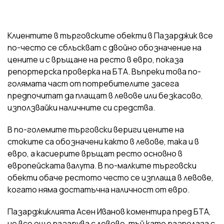
Клиентите в търговските обекти в Пазарджик все
по-често се сблъскват с двойно обозначение на
цените и с връщане на ресто в евро, показа
репортерска проверка на БТА. Въпреки това по-
голямата част от потребителите засега
предпочитат да плащат в левове или безкасово,
използвайки наличните си средства.
В по-големите търговски вериги цените на
стоките са обозначени както в левове, така и в
евро, а касиерите връщат ресто основно в
европейската валута. В по-малките търговски
обекти обаче рестото често се изплаща в левове,
когато няма достатъчна наличност от евро.
Пазарджиклията Асен Иванов коментира пред БТА,
че все още пазарува с левове, тъй като разполага с