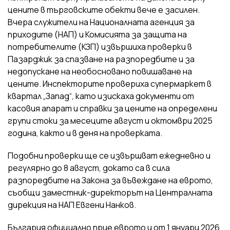
цените в търговските обекти вече е засилен.
Вчера служители на Националната агенция за
приходите (НАП) и Комисията за защита на
потребителите (КЗП) извършиха проверки в
Пазарджик за спазване на разпоредбите и за
недопускане на необосновано повишаване на
цените. Инспекторите провериха супермаркет в
квартал „Запад“, като изискаха документи от
касовия апарат и справки за цените на определени
групи стоки за месеците август и октомври 2025
година, както и в деня на проверката.
Подобни проверки ще се извършват ежедневно и
регулярно до 8 август, докато са в сила
разпоредбите на Закона за въвеждане на еврото,
съобщи заместник-директорът на Централната
дирекция на НАП Евгени Нанков.
България официално прие еврото и от 1 януари 2026