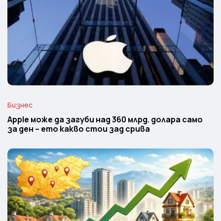
Бизнес
Apple може да загуби над 360 млрд. долара само
за ден – ето какво стои зад срива