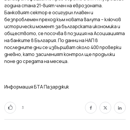
година стана 21-вият член на еврозоната.
Банковият сектор е осигурил плавен и
безпроблемен преход към новата валута – ключов
исторически момент за българската икономика и
обществото, се посочва в позиция на Асоциацията
на банките в България. По данни на НАП в
последните дни се извършват около 400 проверки
дневно, като засиленият контрол ще продължи
поне до средата на месеца.
Информация БТА Пазарджик
3