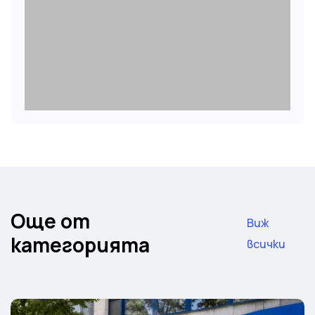
Още от
Виж
категорията
всички