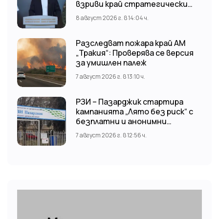
взриви край стратегически
обект
8 август 2026 г. в 14:04 ч.
Разследват пожара край АМ
„Тракия“: Проверява се версия
за умишлен палеж
7 август 2026 г. в 13:10 ч.
РЗИ – Пазарджик стартира
кампанията „Лято без риск“ с
безплатни и анонимни
изследвания за ХИВ
7 август 2026 г. в 12:56 ч.