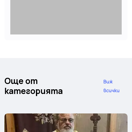
Още от
Виж
категорията
всички