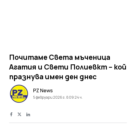
Почитаме Света мъченица
Агатия и Свети Полиевкт – кой
празнува имен ден днес
PZ News
5 февруари 2026 г. в 09:24 ч.