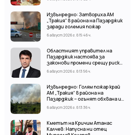
храм “Св. Св. Козма и Дамян”, гр.
Кричим.
Извънредно: Затвориха АМ
„Тракия“ в района на Пазарджик
заради големия пожар
6 август 2026 г. в 15:46 ч.
Областният управител на
Пазарджик настоява за
законови промени срещу риска
от наводнения
6 август 2026 г. в 13:56 ч.
Извънредно: Голям пожар край
АМ „Тракия“ в района на
Пазарджик – огънят обхвана и
лозови масиви
6 август 2026 г. в 13:36 ч.
Кметът на Кричим Атанас
Калчев: Напусна ни отец
Мирослав Коларов