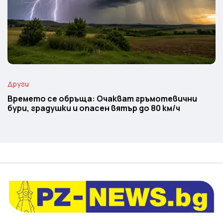
Други
Времето се обръща: Очакват гръмотевични
бури, градушки и опасен вятър до 80 км/ч