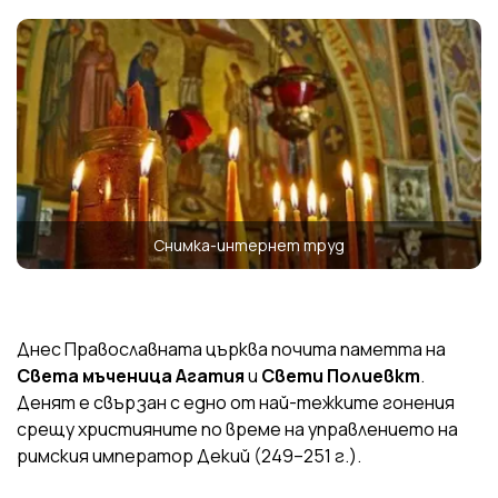
Снимка-интернет труд
Днес Православната църква почита паметта на
Света мъченица Агатия
и
Свети Полиевкт
.
Денят е свързан с едно от най-тежките гонения
срещу християните по време на управлението на
римския император Декий (249–251 г.).