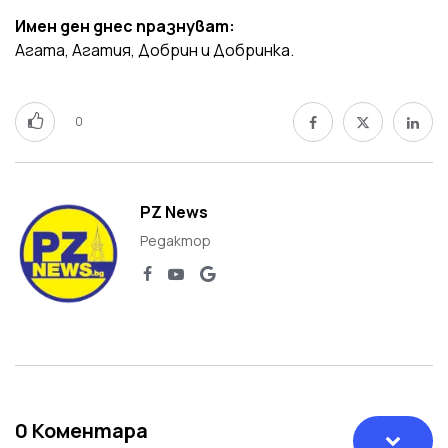
Имен ден днес празнуват:
Агата, Агатия, Добрин и Добринка.
0
PZ News
Редактор
0
Коментара