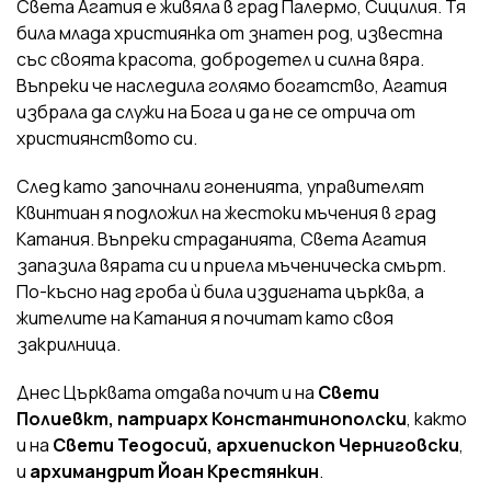
Света Агатия е живяла в град Палермо, Сицилия. Тя
била млада християнка от знатен род, известна
със своята красота, добродетел и силна вяра.
Въпреки че наследила голямо богатство, Агатия
избрала да служи на Бога и да не се отрича от
християнството си.
След като започнали гоненията, управителят
Квинтиан я подложил на жестоки мъчения в град
Катания. Въпреки страданията, Света Агатия
запазила вярата си и приела мъченическа смърт.
По-късно над гроба ѝ била издигната църква, а
жителите на Катания я почитат като своя
закрилница.
Днес Църквата отдава почит и на
Свети
Полиевкт, патриарх Константинополски
, както
и на
Свети Теодосий, архиепископ Черниговски
,
и
архимандрит Йоан Крестянкин
.