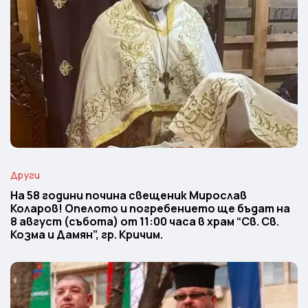
Други
На 58 години почина свещеник Мирослав
Коларов! Опелото и погребението ще бъдат на
8 август (събота) от 11:00 часа в храм “Св. Св.
Козма и Дамян”, гр. Кричим.