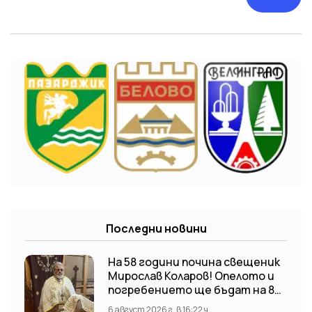
Последни новини
На 58 години почина свещеник
Мирослав Коларов! Опелото и
погребението ще бъдат на 8
август (събота) от 11:00 часа в
6 август 2026 г. в 16:22 ч.