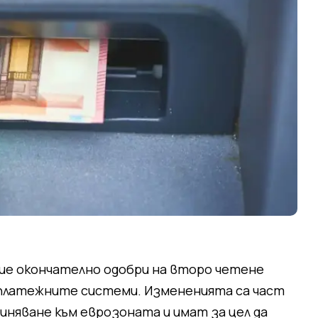
ие окончателно одобри на второ четене
 платежните системи. Измененията са част
няване към еврозоната и имат за цел да