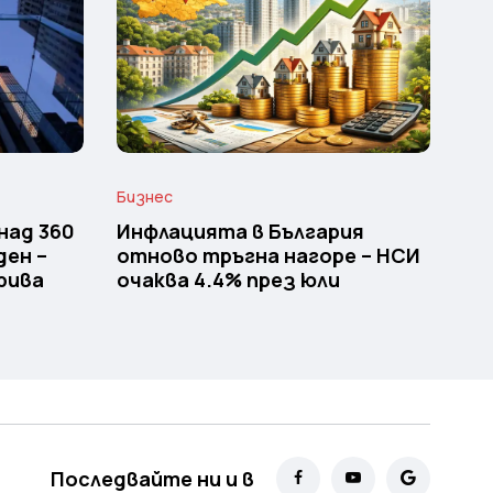
Бизнес
над 360
Инфлацията в България
ден –
отново тръгна нагоре – НСИ
рива
очаква 4.4% през юли
Последвайте ни и в