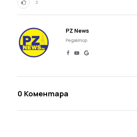
2
PZ News
Редактор
0
Коментара