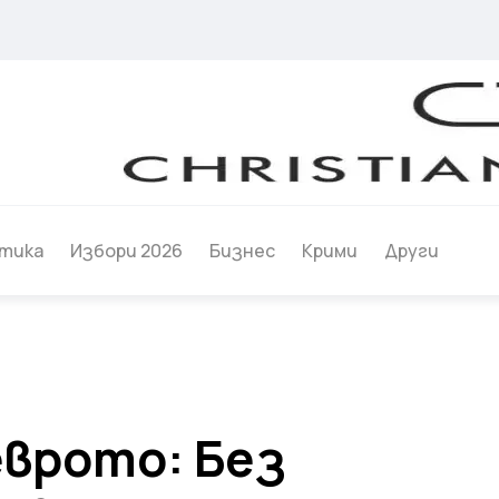
тика
Избори 2026
Бизнес
Крими
Други
еврото: Без