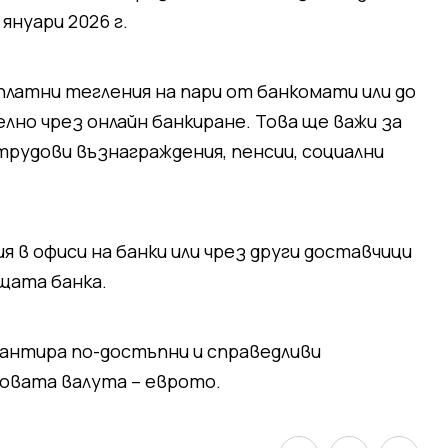
януари 2026 г.
латни тегления на пари от банкомати или до
лно чрез онлайн банкиране. Това ще важи за
трудови възнаграждения, пенсии, социални
 в офиси на банки или чрез други доставчици
щата банка.
рантира по-достъпни и справедливи
новата валута – еврото.