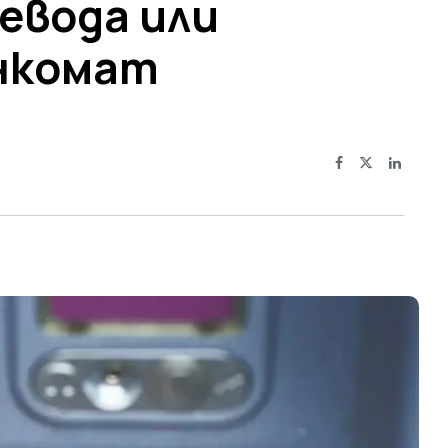
евода или
нкомат