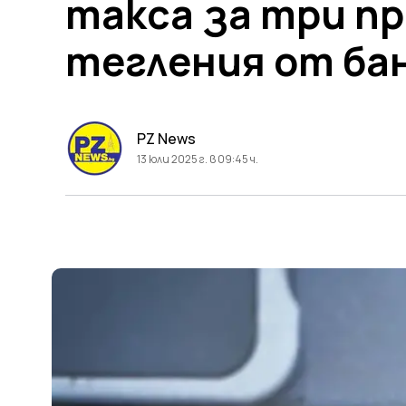
такса за три пр
тегления от ба
PZ News
13 юли 2025 г. в 09:45 ч.