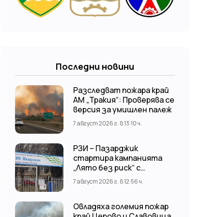
Последни новини
Разследват пожара край
АМ „Тракия“: Проверява се
версия за умишлен палеж
7 август 2026 г. в 13:10 ч.
РЗИ – Пазарджик
стартира кампанията
„Лято без риск“ с
безплатни и анонимни
7 август 2026 г. в 12:56 ч.
изследвания за ХИВ
Овладяха големия пожар
край Церово и Славовица,