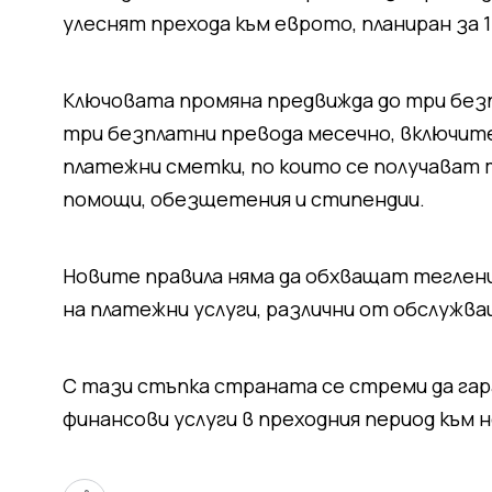
улеснят прехода към еврото, планиран за 1 
Ключовата промяна предвижда до три безп
три безплатни превода месечно, включите
платежни сметки, по които се получават 
помощи, обезщетения и стипендии.
Новите правила няма да обхващат тегления
на платежни услуги, различни от обслужва
С тази стъпка страната се стреми да га
финансови услуги в преходния период към 