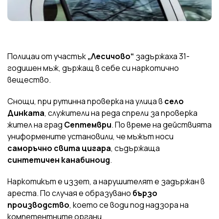
Полицаи от участък
„Лесичово“
задържаха 31-
годишен мъж, държащ в себе си наркотично
вещество.
Снощи, при рутинна проверка на улица в
село
Динката
, служители на реда спрели за проверка
жител на град
Септември
. По време на действията
униформените установили, че мъжът носи
саморъчно свита цигара
, съдържаща
синтетичен канабиноид
.
Наркотикът е иззет, а нарушителят е задържан в
ареста. По случая е образувано
бързо
производство
, което се води под надзора на
компетентните органи.