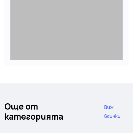
Още от
Виж
категорията
всички