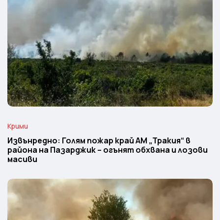
Крими
Извънредно: Голям пожар край АМ „Тракия“ в
района на Пазарджик – огънят обхвана и лозови
масиви