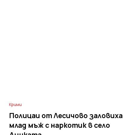
Крими
Полицаи от Лесичово заловиха
млад мъж с наркотик в село
Динката