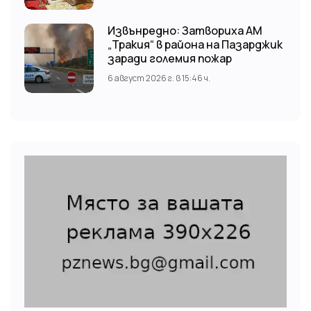
храм “Св. Св. Козма и Дамян”, гр.
Кричим.
Извънредно: Затвориха АМ
„Тракия“ в района на Пазарджик
заради големия пожар
6 август 2026 г. в 15:46 ч.