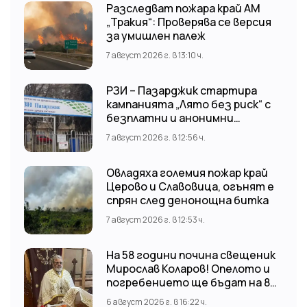
Разследват пожара край АМ
„Тракия“: Проверява се версия
за умишлен палеж
7 август 2026 г. в 13:10 ч.
РЗИ – Пазарджик стартира
кампанията „Лято без риск“ с
безплатни и анонимни
изследвания за ХИВ
7 август 2026 г. в 12:56 ч.
Овладяха големия пожар край
Церово и Славовица, огънят е
спрян след денонощна битка
7 август 2026 г. в 12:53 ч.
На 58 години почина свещеник
Мирослав Коларов! Опелото и
погребението ще бъдат на 8
август (събота) от 11:00 часа в
6 август 2026 г. в 16:22 ч.