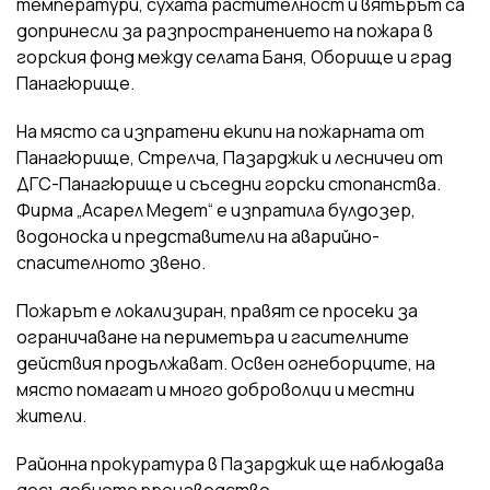
температури, сухата растителност и вятърът са
допринесли за разпространението на пожара в
горския фонд между селата Баня, Оборище и град
Панагюрище.
На място са изпратени екипи на пожарната от
Панагюрище, Стрелча, Пазарджик и лесничеи от
ДГС-Панагюрище и съседни горски стопанства.
Фирма „Асарел Медет“ е изпратила булдозер,
водоноска и представители на аварийно-
спасителното звено.
Пожарът е локализиран, правят се просеки за
ограничаване на периметъра и гасителните
действия продължават. Освен огнеборците, на
място помагат и много доброволци и местни
жители.
Районна прокуратура в Пазарджик ще наблюдава
досъдебното производство.