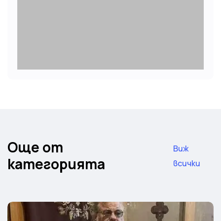
Още от
Виж
категорията
всички