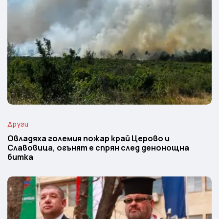
Други
Овладяха големия пожар край Церово и
Славовица, огънят е спрян след денонощна
битка