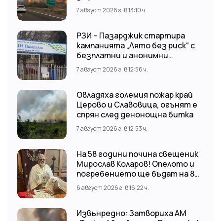
7 август 2026 г. в 13:10 ч.
РЗИ – Пазарджик стартира
кампанията „Лято без риск“ с
безплатни и анонимни
изследвания за ХИВ
7 август 2026 г. в 12:56 ч.
Овладяха големия пожар край
Церово и Славовица, огънят е
спрян след денонощна битка
7 август 2026 г. в 12:53 ч.
На 58 години почина свещеник
Мирослав Коларов! Опелото и
погребението ще бъдат на 8
август (събота) от 11:00 часа в
6 август 2026 г. в 16:22 ч.
храм “Св. Св. Козма и Дамян”, гр.
Кричим.
Извънредно: Затвориха АМ