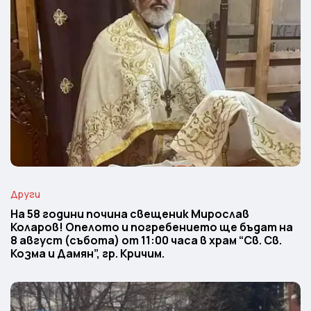
Други
На 58 години почина свещеник Мирослав
Коларов! Опелото и погребението ще бъдат на
8 август (събота) от 11:00 часа в храм “Св. Св.
Козма и Дамян”, гр. Кричим.