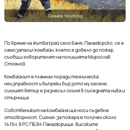
Снимка: Novini.bg
По време на жътва край село Баня, Панагюрско, се е
самозапалил комбайн, което е довело до пожар,
съобщи говорителят на полицията Мирослав
Стоянов.
Комбайнът е пламнал поради техническа
неизправност и въпреки бързото му гасене,
силният вятър е разнесъл огъня в съседната нива и
стърнища.
Собственикът на комбайна ще носи съдебна
отговорност. Сигнал за пожара е получен около
14.15ч. в РС ПБЗН-Панагюрище. Високите