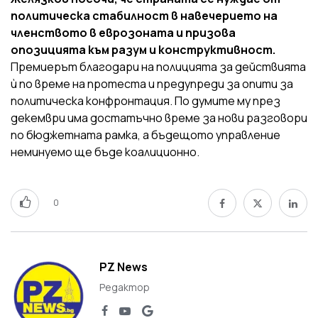
политическа стабилност в навечерието на
членството в еврозоната и призова
опозицията към разум и конструктивност.
Премиерът благодари на полицията за действията
ѝ по време на протеста и предупреди за опити за
политическа конфронтация. По думите му през
декември има достатъчно време за нови разговори
по бюджетната рамка, а бъдещото управление
неминуемо ще бъде коалиционно.
0
PZ News
Редактор