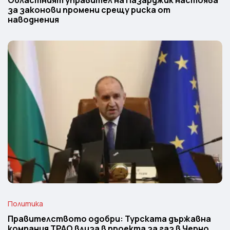
Областният управител на Пазарджик настоява
за законови промени срещу риска от
наводнения
Политика
Правителството одобри: Турската държавна
компания TPAO влиза в проекта за газ в Черно