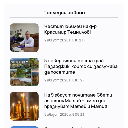
Последни новини
Честит юбилей на д-р
Красимир Темнилов!
9 август 2026 г. в 10:23 ч.
5 невероятни места край
Пазарджик, които си заслужава
да посетите
9 август 2026 г. в 10:12 ч.
На 9 август почитаме Свети
апостол Матий – имен ден
празнуват Матей и Матия
9 август 2026 г. в 09:23 ч.