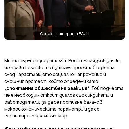
Снимка-интернет БЛИЦ
Министър-председателят Росен Желязков заяви,
че правителството изтегля проектобюджета
след нарастващото социално напрежение и
снощния протест, който определи като
„спонтанна обществена реакция“
. Той подчерта,
че е необходим открит диалог със синдикати и
работодатели, за да се постигне баланс в
макроикономическите параметри и да се
гарантира социалният мир.
Желязков посочи, че страната се нуждае от