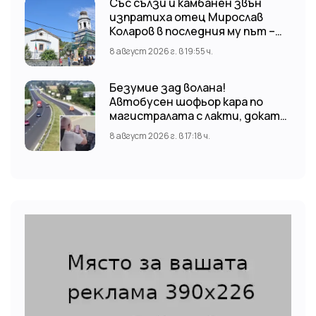
Със сълзи и камбанен звън
изпратиха отец Мирослав
Коларов в последния му път –
Пловдивският митрополит
8 август 2026 г. в 19:55 ч.
Николай отслужи опелото
Безумие зад волана!
Автобусен шофьор кара по
магистралата с лакти, докато
гледа TikTok
8 август 2026 г. в 17:18 ч.