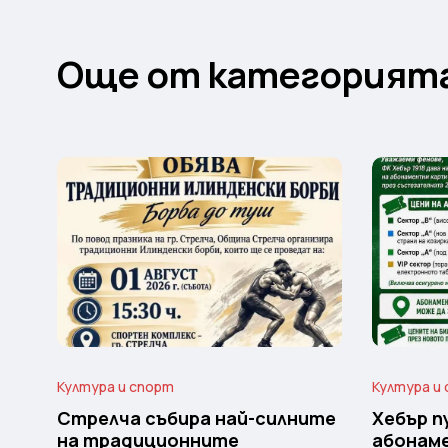
Още от категорият
Култура и спорт
Култура и
Стрелча събира най-силните
Хебър п
на традиционните
абонам