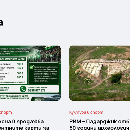
а
 спорт
Култура и спорт
усна в продажба
РИМ – Пазарджик отб
ентните карти за
50 години археологич