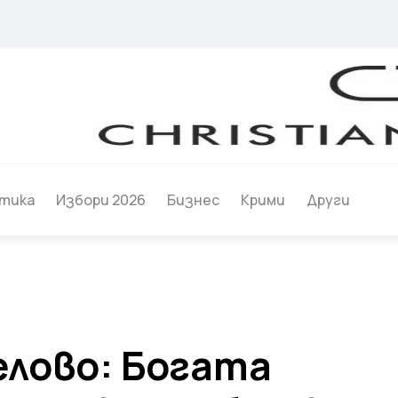
тика
Избори 2026
Бизнес
Крими
Други
елово: Богата