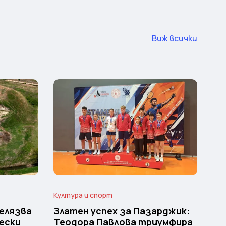
Виж всички
Култура и спорт
елязва
Златен успех за Пазарджик:
ески
Теодора Павлова триумфира