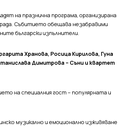
адят на празнична програма, организирана
 града. Събитието обещава незабравими
аните български изпълнители.
гарита Хранова, Росица Кирилова, Гуна
 Станислава Димитрова – Съни и квартет
ето на специалния гост – популярната и
инско музикално и емоционално изживяване