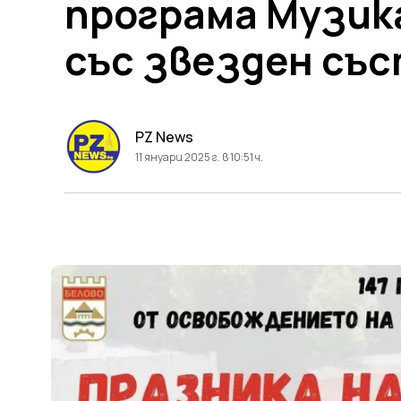
програма Музик
със звезден съ
PZ News
11 януари 2025 г. в 10:51 ч.