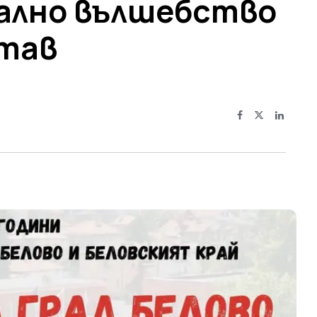
ално вълшебство
став