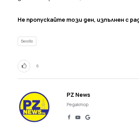
Не пропускайте този ден, изпълнен с р
Белово
6
PZ News
Редактор