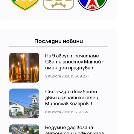
Последни новини
На 9 август почитаме
Свети апостол Матий –
имен ден празнуват
Матей и Матия
9 август 2026 г. в 09:23 ч.
Със сълзи и камбанен
звън изпратиха отец
Мирослав Коларов в
последния му път –
8 август 2026 г. в 19:55 ч.
Пловдивският
митрополит Николай
отслужи опелото
Безумие зад волана!
Автобусен шофьор кара