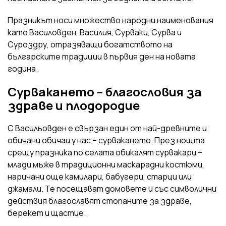
Празникът носи множество народни наименования
като Василовден, Василия, Сурваки, Сурва и
Суроздру, отразяващи богатството на
българските традиции в първия ден на новата
година.
Сурвакането – благословия за
здраве и плодородие
С Васильовден е свързан един от най-древните и
обичани обичаи у нас – сурвакането. През нощта
срещу празника по селата обикалят сурвакари –
млади мъже в традиционни маскарадни костюми,
наричани още камилари, бабугери, старци или
джамали. Те посещават домовете и със символични
действия благославят стопаните за здраве,
берекет и щастие.