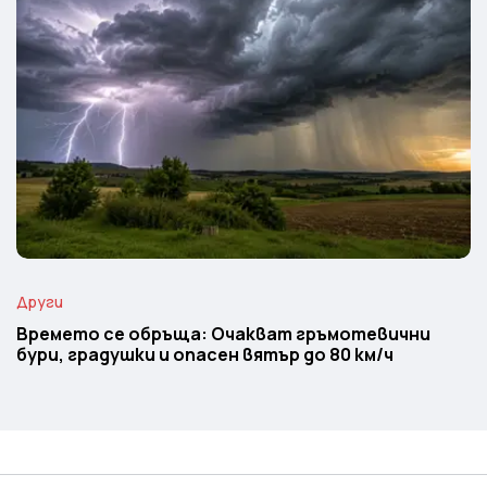
Други
Времето се обръща: Очакват гръмотевични
бури, градушки и опасен вятър до 80 км/ч