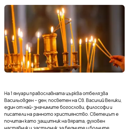
На 1 януари православната църква отбелязва
Васильовден – ден, посветен на Св. Василий Велики,
един от най-значимите богослови, философи и
писатели на ранното християнство. Светецът е
почитан като защитник на вярата, духовен
наставник и застъпник за бедните и болните.