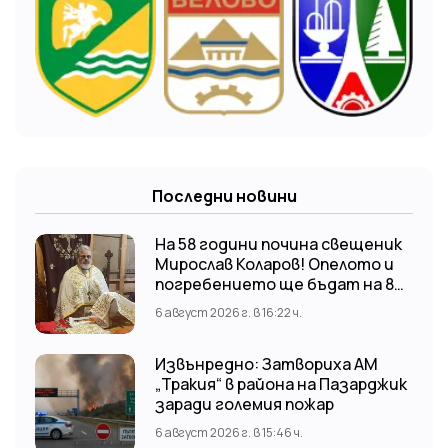
Последни новини
На 58 години почина свещеник
Мирослав Коларов! Опелото и
погребението ще бъдат на 8
август (събота) от 11:00 часа в
6 август 2026 г. в 16:22 ч.
храм “Св. Св. Козма и Дамян”, гр.
Кричим.
Извънредно: Затвориха АМ
„Тракия“ в района на Пазарджик
заради големия пожар
6 август 2026 г. в 15:46 ч.