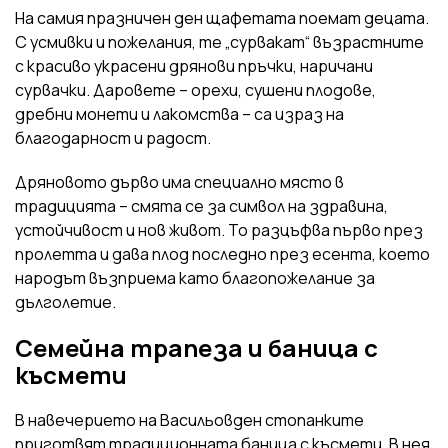
На самия празничен ден щафетата поемат децата.
С усмивки и пожелания, те „сурвакат“ възрастните
с красиво украсени дрянови пръчки, наричани
сурвачки. Даровете – орехи, сушени плодове,
дребни монети и лакомства – са израз на
благодарност и радост.
Дряновото дърво има специално място в
традицията – смята се за символ на здравина,
устойчивост и нов живот. То разцъфва първо през
пролетта и дава плод последно през есента, което
народът възприема като благопожелание за
дълголетие.
Семейна трапеза и баница с
късмети
В навечерието на Васильовден стопанките
приготвят традиционната баница с късмети. В нея