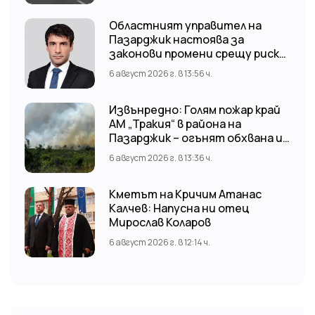
Областният управител на
Пазарджик настоява за
законови промени срещу риска
от наводнения
6 август 2026 г. в 13:56 ч.
Извънредно: Голям пожар край
АМ „Тракия“ в района на
Пазарджик – огънят обхвана и
лозови масиви
6 август 2026 г. в 13:36 ч.
Кметът на Кричим Атанас
Калчев: Напусна ни отец
Мирослав Коларов
6 август 2026 г. в 12:14 ч.