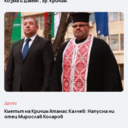
Козма и Дамян”, гр. Кричим.
Други
Кметът на Кричим Атанас Калчев: Напусна ни
отец Мирослав Коларов