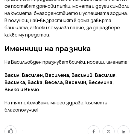
се поставят дрянови пъпки, монета и други символи
на късмета, благоденствието и успешната година.
В полунощ най-възрастният в дома завърта
баницата, а всеки получава парче, за да разбере
какво му предстои.
Именници на празника
На Васильовден празнуват всички, носещи имената:
Васил, Василен, Василена, Василий, Василия,
Василка, Васка, Весела, Веселин, Веселина,
Вълко и Вълчо.
На тях пожелаваме много здраве, късмет и
благополучие!
1