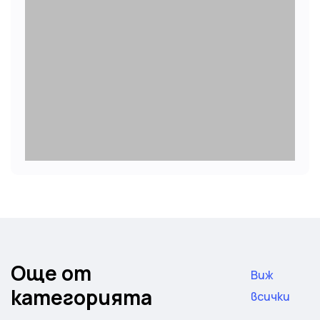
Още от
Виж
категорията
всички