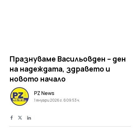
Празнуваме Васильовден – ден
на надеждата, здравето и
новото начало
PZ News
1 януари 2026 г. в 09:53 ч.