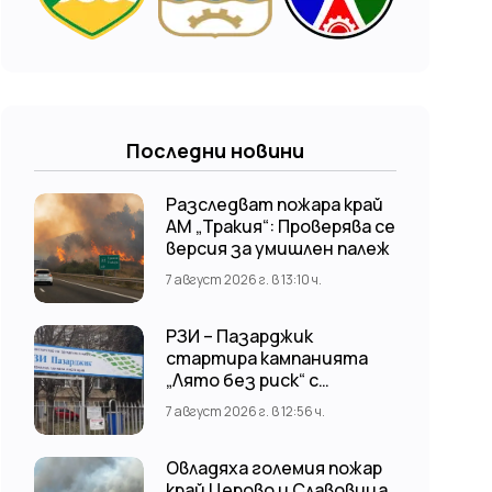
Последни новини
Разследват пожара край
АМ „Тракия“: Проверява се
версия за умишлен палеж
7 август 2026 г. в 13:10 ч.
РЗИ – Пазарджик
стартира кампанията
„Лято без риск“ с
безплатни и анонимни
7 август 2026 г. в 12:56 ч.
изследвания за ХИВ
Овладяха големия пожар
край Церово и Славовица,