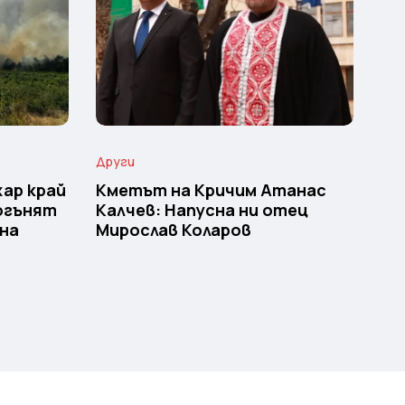
Други
ар край
Кметът на Кричим Атанас
 огънят
Калчев: Напусна ни отец
щна
Мирослав Коларов