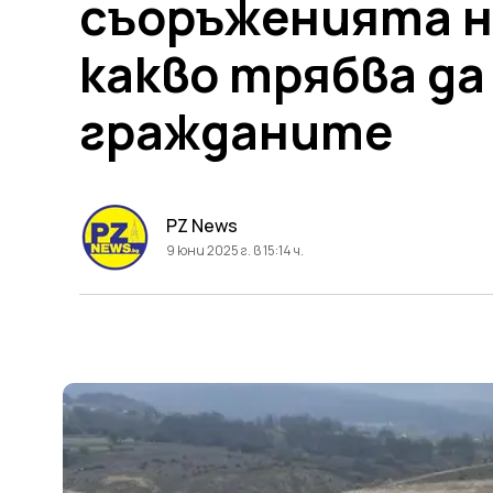
съоръженията на
какво трябва д
гражданите
PZ News
9 юни 2025 г. в 15:14 ч.