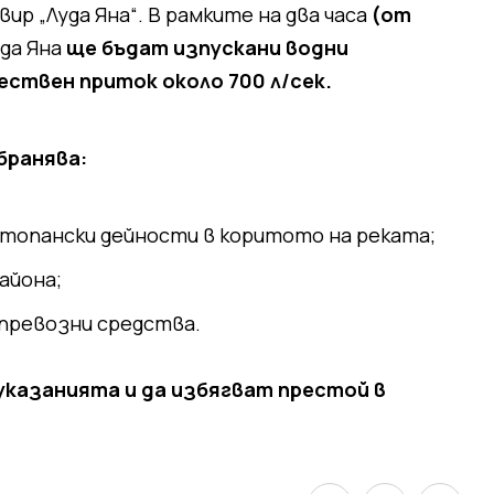
ир „Луда Яна“. В рамките на два часа
(от
да Яна
ще бъдат изпускани водни
тествен приток около 700 л/сек.
бранява:
топански дейности в коритото на реката;
айона;
 превозни средства.
указанията и да избягват престой в