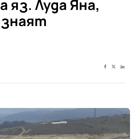
 яз. Луда Яна,
а знаят