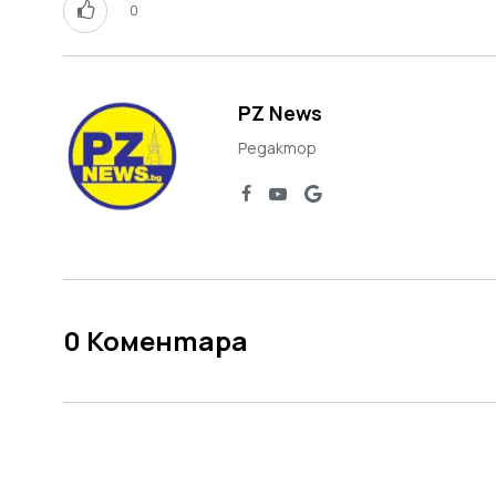
0
PZ News
Редактор
0
Коментара