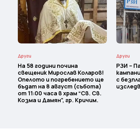
Други
Други
На 58 години почина
РЗИ – 
свещеник Мирослав Коларов!
кампани
Опелото и погребението ще
с безпл
бъдат на 8 август (събота)
изследв
от 11:00 часа в храм “Св. Св.
Козма и Дамян”, гр. Кричим.