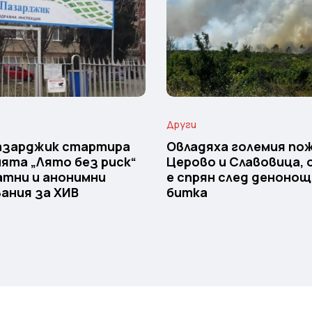
Други
Пазарджик стартира
Овладяха големия пож
ята „Лято без риск“
Церово и Славовица,
атни и анонимни
е спрян след деноно
ания за ХИВ
битка