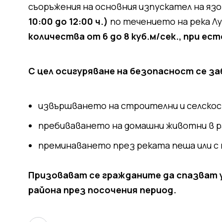
съоръжения на основния изпускател на язов
10:00 до 12:00 ч.)
по течението на река Лу
количества от 6 до 8 куб.м/сек., при ес
С цел осигуряване на безопасност се за
извършването на строителни и селскос
пребиваването на домашни животни в р
преминаването през реката пеша или с
Призовават се гражданите да спазват 
района през посочения период.