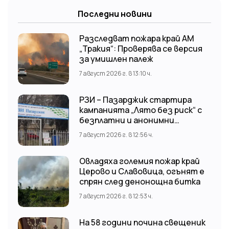
Последни новини
Разследват пожара край АМ
„Тракия“: Проверява се версия
за умишлен палеж
7 август 2026 г. в 13:10 ч.
РЗИ – Пазарджик стартира
кампанията „Лято без риск“ с
безплатни и анонимни
изследвания за ХИВ
7 август 2026 г. в 12:56 ч.
Овладяха големия пожар край
Церово и Славовица, огънят е
спрян след денонощна битка
7 август 2026 г. в 12:53 ч.
На 58 години почина свещеник