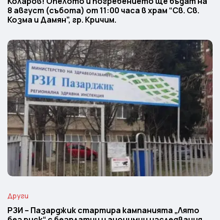
Коларов! Опелото и погребението ще бъдат на
8 август (събота) от 11:00 часа в храм “Св. Св.
Козма и Дамян”, гр. Кричим.
Други
РЗИ – Пазарджик стартира кампанията „Лято
без риск“ с безплатни и анонимни изследвания