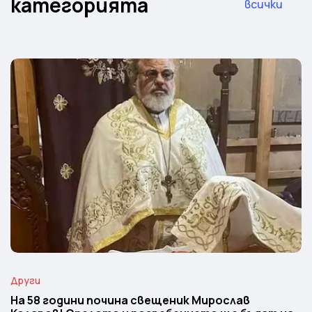
категорията
всички
Други
На 58 години почина свещеник Мирослав