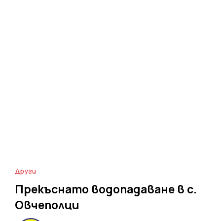
Други
Прекъснато водопадаване в с.
Овчеполци