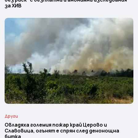
за ХИВ
Други
Овладяха големия пожар край Церово и
Славовица, огънят е спрян след денонощна
битка