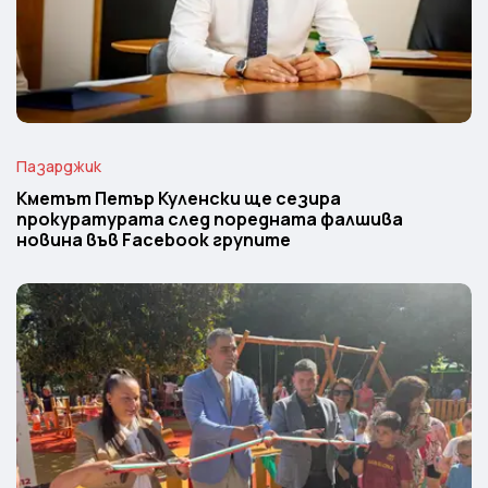
Пазарджик
Кметът Петър Куленски ще сезира
прокуратурата след поредната фалшива
новина във Facebook групите