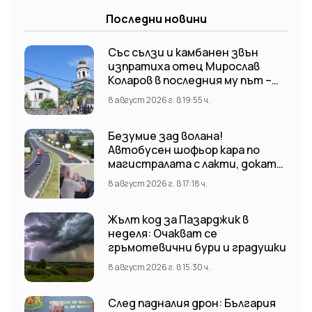
Последни новини
Със сълзи и камбанен звън
изпратиха отец Мирослав
Коларов в последния му път –
Пловдивският митрополит
8 август 2026 г. в 19:55 ч.
Николай отслужи опелото
Безумие зад волана!
Автобусен шофьор кара по
магистралата с лакти, докато
гледа TikTok
8 август 2026 г. в 17:18 ч.
Жълт код за Пазарджик в
неделя: Очакват се
гръмотевични бури и градушки
8 август 2026 г. в 15:30 ч.
След падналия дрон: България