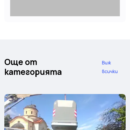
Още от
Виж
категорията
всички