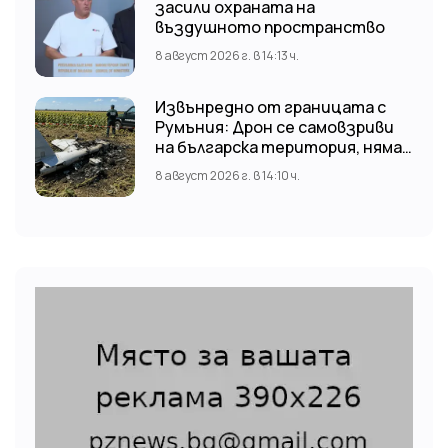
засили охраната на
въздушното пространство
8 август 2026 г. в 14:13 ч.
Извънредно от границата с
Румъния: Дрон се самовзриви
на българска територия, няма
щети
8 август 2026 г. в 14:10 ч.