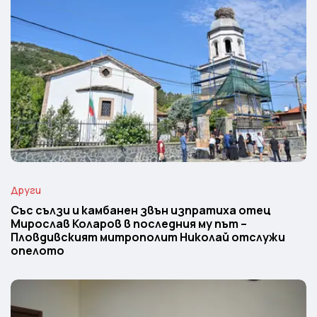
Други
Със сълзи и камбанен звън изпратиха отец
Мирослав Коларов в последния му път –
Пловдивският митрополит Николай отслужи
опелото