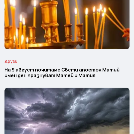
Други
На 9 август почитаме Свети апостол Матий –
имен ден празнуват Матей и Матия