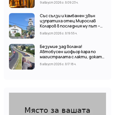
9 август 2026 г. в 09:23 ч.
Със сълзи и камбанен звън
изпратиха отец Мирослав
Коларов в последния му път –
Пловдивският митрополит
8 август 2026 г. в 19:55 ч.
Николай отслужи опелото
Безумие зад волана!
Автобусен шофьор кара по
магистралата с лакти, докато
гледа TikTok
8 август 2026 г. в 17:18 ч.