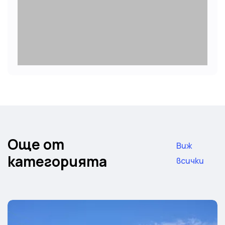
Още от
Виж
категорията
всички