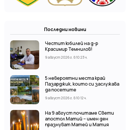
Последни новини
Честит юбилей на д-р
Красимир Темнилов!
9 август 2026 г. в 10:23 ч.
5 невероятни места край
Пазарджик, които си заслужава
да посетите
9 август 2026 г. в 10:12 ч.
На 9 август почитаме Свети
апостол Матий – имен ден
празнуват Матей и Матия