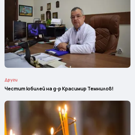
Други
Честит юбилей на д-р Красимир Темнилов!