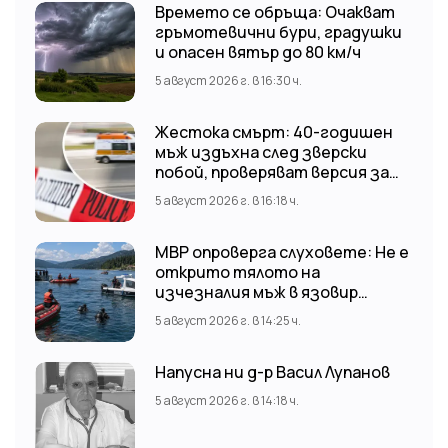
Времето се обръща: Очакват
гръмотевични бури, градушки
и опасен вятър до 80 км/ч
5 август 2026 г. в 16:30 ч.
Жестока смърт: 40-годишен
мъж издъхна след зверски
побой, проверяват версия за
нападение от тийнейджъри
5 август 2026 г. в 16:18 ч.
МВР опроверга слуховете: Не е
открито тялото на
изчезналия мъж в язовир
„Доспат“ Издирвателната
5 август 2026 г. в 14:25 ч.
операция продължава!
Напусна ни д-р Васил Лупанов
5 август 2026 г. в 14:18 ч.