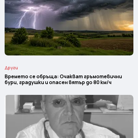
Други
Времето се обръща: Очакват гръмотевични
бури, градушки и опасен вятър до 80 км/ч