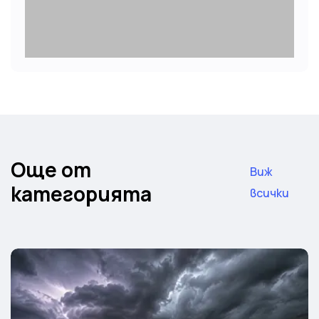
Още от
Виж
категорията
всички