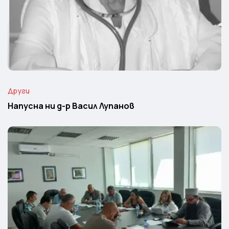
Други
Напусна ни д-р Васил Лупанов