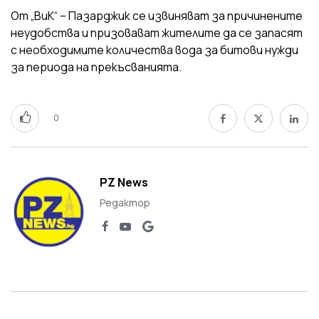
От „ВиК“ – Пазарджик се извиняват за причинените
неудобства и призовават жителите да се запасят
с необходимите количества вода за битови нужди
за периода на прекъсванията.
0
PZ News
Редактор