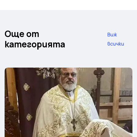
Още от
Виж
категорията
всички