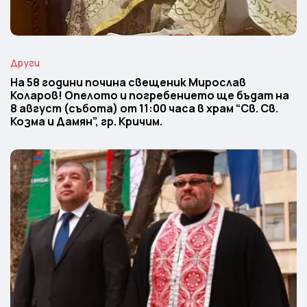
Други
На 58 години почина свещеник Мирослав
Коларов! Опелото и погребението ще бъдат на
8 август (събота) от 11:00 часа в храм “Св. Св.
Козма и Дамян”, гр. Кричим.