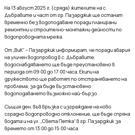
На 13 август 2025 г. (сряда) жителите на с.
Дъбравите и част от гр. Пазарджик ще останат
временно без водоподаване поради планирани
ремонтни и строително-монтажни дейности по
водопроводната мрежа.
От „ВиК“ – Пазарджик информират, че поради авария
на уличен водопровод в с. Дъбравите,
водоснабдяването ще бъде преустановено в
периода от 09:00 до 17:00 часа. Екипи на
дружеството ще работят по отстраняването на
проблема, за да бъде възстановено
водоподаването възможно най-бързо.
Същия ден, във връзка с изграждане на ново
сградно водопроводно отклонение, ще бъде спряна
водата и на ул. „Света Петка“ в гр. Пазарджик за
времето от 13:00 до 15:00 часа.