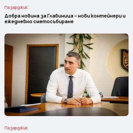
Пазарджик
Добра новина за Главиница – нови контейнери и
ежедневно сметосъбиране
Пазарджик