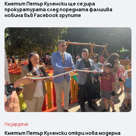
Кметът Петър Куленски ще сезира
прокуратурата след поредната фалшива
новина във Facebook групите
Пазарджик
Кметът Петър Куленски откри нова модерна