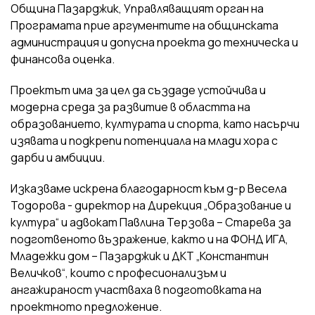
Община Пазарджик, Управляващият орган на
Програмата прие аргументите на общинската
администрация и допусна проекта до техническа и
финансова оценка.
Проектът има за цел да създаде устойчива и
модерна среда за развитие в областта на
образованието, културата и спорта, като насърчи
изявата и подкрепи потенциала на млади хора с
дарби и амбиции.
Изказваме искрена благодарност към д-р Весела
Тодорова - директор на Дирекция „Образование и
култура“ и адвокат Павлина Терзова – Старева за
подготвеното възражение, както и на ФОНД ИГА,
Младежки дом – Пазарджик и ДКТ „Константин
Величков“, които с професионализъм и
ангажираност участваха в подготовката на
проектното предложение.