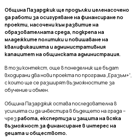
Община Пазарджик ще продължи целенасочено
да работи за осигуряване на финансиране по
проекти, насочени към развитие на
образователната среда, подкрепа на
младежките политики и повишаване на
квалификацията и административния
капацитет на общинската администрация.
В този контекст, още в понеделник ще бъдат
входирани два нови проекта по програма „Еразъм+“,
с които ще се разширят възможностите за
обучение и обмен.
Община Пазарджик остава последователна в
усилията си да инвестира в бъдещето на града –
чрез
работа, експертиза и защита на всяка
възможност за финансиране в интерес на
децата и обществото.