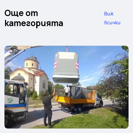
Още от
Виж
категорията
всички