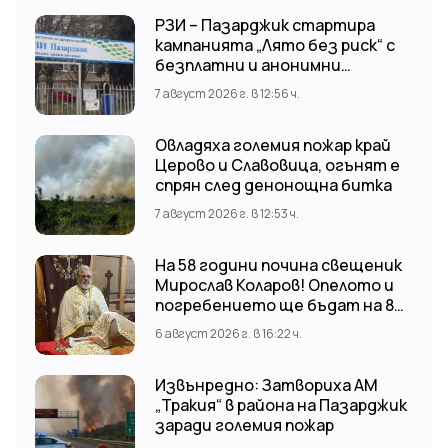
РЗИ – Пазарджик стартира
кампанията „Лято без риск“ с
безплатни и анонимни
изследвания за ХИВ
7 август 2026 г. в 12:56 ч.
Овладяха големия пожар край
Церово и Славовица, огънят е
спрян след денонощна битка
7 август 2026 г. в 12:53 ч.
На 58 години почина свещеник
Мирослав Коларов! Опелото и
погребението ще бъдат на 8
август (събота) от 11:00 часа в
6 август 2026 г. в 16:22 ч.
храм “Св. Св. Козма и Дамян”, гр.
Кричим.
Извънредно: Затвориха АМ
„Тракия“ в района на Пазарджик
заради големия пожар